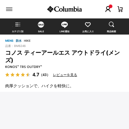
カテゴリ別
SALE
LINE通知
お気に入り
商品検索
MENS
防水
HIKE
品番 :
BM6246
コノス ティーアールエス アウトドライ(メン
ズ)
KONOS™ TRS OUTDRY™
4.7
（43）
レビューを見る
肉厚クッションで、ハイクを軽快に。