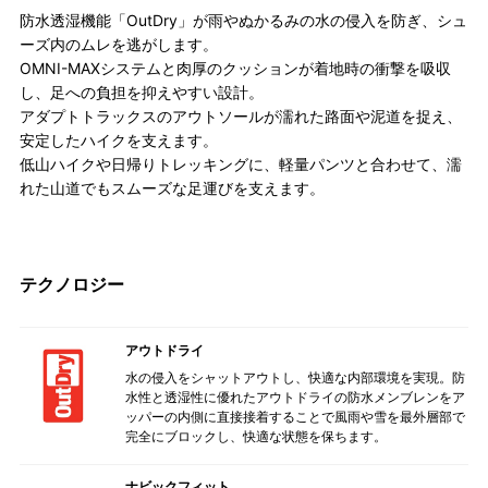
防水透湿機能「OutDry」が雨やぬかるみの水の侵入を防ぎ、シュ
ーズ内のムレを逃がします。
OMNI-MAXシステムと肉厚のクッションが着地時の衝撃を吸収
し、足への負担を抑えやすい設計。
アダプトトラックスのアウトソールが濡れた路面や泥道を捉え、
安定したハイクを支えます。
低山ハイクや日帰りトレッキングに、軽量パンツと合わせて、濡
れた山道でもスムーズな足運びを支えます。
テクノロジー
アウトドライ
水の侵入をシャットアウトし、快適な内部環境を実現。防
水性と透湿性に優れたアウトドライの防水メンブレンをア
ッパーの内側に直接接着することで風雨や雪を最外層部で
完全にブロックし、快適な状態を保ちます。
ナビックフィット