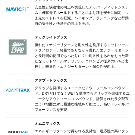
安全性と快適性の向上を実現したアッパーフィットシステ
ム。舟状骨でホールドすることにより踵を安全に固定、つ
ま先のストレスを軽減。ハイキング、ランニングなど行動
時の安全性と快適性の向上を実現。
テックライトプラス
優れたエナジーリターンと耐久性を発揮するミッドソール
テクノロジー。軽量でありながら優れたエナジーリターン
と長時間の使用でもへたりにくい耐久性をあわせもった新
たなミッドソールマテリアル。コロンビア従来のEVAと比
較し、軽量性・エナジーリターン・耐久性が向上。
アダプトトラックス
グリップを発揮するユニークなアウトソールコンバウン
ド。DRYだけでなくWETな環境でもグリップを発揮するユ
ニークなアウトソールコンパウンド。計算されたラグ配置
により地面に対し最適な接地を可能にし、高いトレイルパ
フォーマンスを実現。
オムニマックス
エネルギーリターンで得られる反発性、適応性の高いクッ