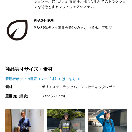
ション性、強化された安定性、様々な地形でのトラクショ
ンを特徴とするフットウェアシステム。
PFAS不使用
PFAS(有機フッ素化合物)を含まない撥水加工製品。
商品実寸サイズ・素材
着用者ボディの目安（ヌード寸法）はこちら
素材
ポリエステルラッセル、シンセティックレザー
重量(g) (目安)
336g(27.0cm)