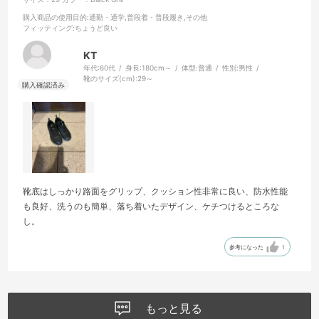
購入商品の使用目的
:通勤・通学,普段着・普段履き,その他
フィッティング
:ちょうど良い
KT
年代:
60代
身長:
180cm～
体型:
普通
性別:
男性
靴のサイズ(cm):
29～
靴底はしっかり路面をグリップ、クッション性非常に良い、防水性能
も良好、洗うのも簡単、落ち着いたデザイン、ケチつけるところな
し。
参考になった
1
もっと見る