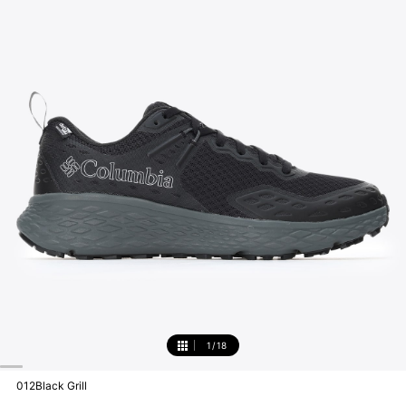
1
/
18
1
012Black Grill