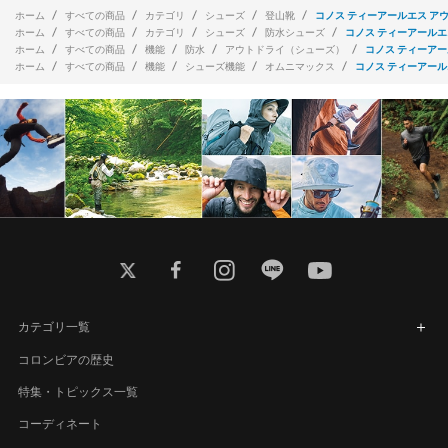
ホーム
すべての商品
カテゴリ
シューズ
登山靴
コノス ティーアールエス アウ
ホーム
すべての商品
カテゴリ
シューズ
防水シューズ
コノス ティーアールエ
ホーム
すべての商品
機能
防水
アウトドライ（シューズ）
コノス ティーアー
ホーム
すべての商品
機能
シューズ機能
オムニマックス
コノス ティーアール
twitter
facebook
instagram
line
youtube
カテゴリ一覧
コロンビアの歴史
特集・トピックス一覧
コーディネート