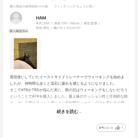
購入商品の使用目的
:その他
フィッティング
:ちょうど良い
HAM
年代:
20代
身長:
176～180cm
体型:
普通
性別:
男性
靴のサイズ(cm):
27
普段使いしていたイーストサイドトレーナーでウォーキングを始めま
したが、何時間も歩くと流石に疲れを感じるようになりました。
そこでATRかTRSか悩んだ末に、雨の日はウォーキングをしないだろう
ということでATRを購入しました。最上級のクッション性と圧倒的な軽
さ、そして踵のフィット感により長時間ウォーキングでも変な足の痛
みなどが出なくなりました！
続きを読む
こんなことなら、TRSを買って雨の日も歩けるようにすれば良かった
かなと少し後悔もしています笑
参考になった
3
それぐらい、コロンビアシューズの本気を感じられました！