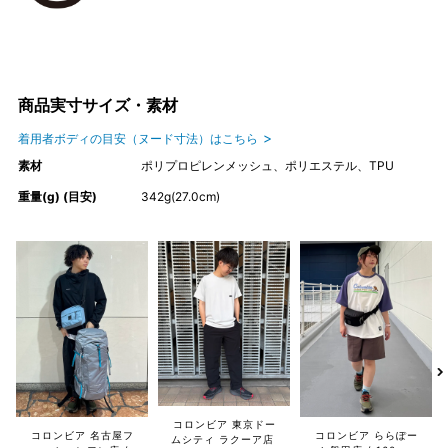
商品実寸サイズ・素材
着用者ボディの目安（ヌード寸法）はこちら
素材
ポリプロピレンメッシュ、ポリエステル、TPU
重量(g) (目安)
342g(27.0cm)
コロンビア 東京ドー
コロンビア 名古屋フ
コロンビア ららぽー
ムシティ ラクーア店