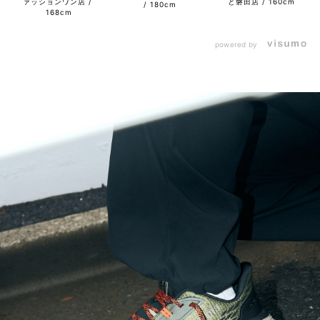
ァッションワン店
と磐田店
160cm
180cm
168cm
powered by