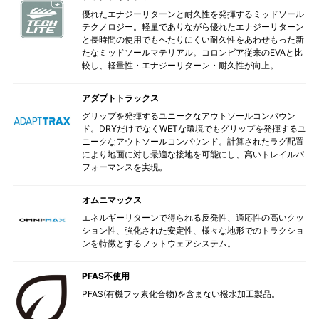
優れたエナジーリターンと耐久性を発揮するミッドソール
テクノロジー。軽量でありながら優れたエナジーリターン
と長時間の使用でもへたりにくい耐久性をあわせもった新
たなミッドソールマテリアル。コロンビア従来のEVAと比
較し、軽量性・エナジーリターン・耐久性が向上。
アダプトトラックス
グリップを発揮するユニークなアウトソールコンバウン
ド。DRYだけでなくWETな環境でもグリップを発揮するユ
ニークなアウトソールコンパウンド。計算されたラグ配置
により地面に対し最適な接地を可能にし、高いトレイルパ
フォーマンスを実現。
オムニマックス
エネルギーリターンで得られる反発性、適応性の高いクッ
ション性、強化された安定性、様々な地形でのトラクショ
ンを特徴とするフットウェアシステム。
PFAS不使用
PFAS(有機フッ素化合物)を含まない撥水加工製品。