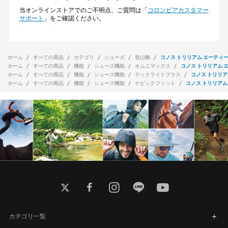
当オンラインストアでのご不明点、ご質問は「
コロンビアカスタマー
サポート
」をご確認ください。
ホーム
すべての商品
カテゴリ
シューズ
登山靴
コノス トリリアム エーティー
ホーム
すべての商品
機能
シューズ機能
オムニマックス
コノス トリリアム 
ホーム
すべての商品
機能
シューズ機能
テックライトプラス
コノス トリリア
ホーム
すべての商品
機能
シューズ機能
ナビックフィット
コノス トリリアム
twitter
facebook
instagram
line
youtube
カテゴリ一覧