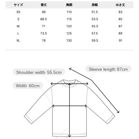
サイズ
着丈
胸囲
肩幅
ゆき丈
XS
66
110
51.5
83
S
68.5
115
53.5
85
M
71
120
55.5
87
L
73.5
125
57.5
89
XL
76
130
59.5
91
Sleeve length
87cm
Shoulder width
55.5cm
Width
60cm