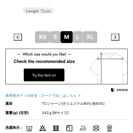
Length
71cm
XS
S
M
L
XL
Check the recommended size
Try this item on
着用者ボディの目安（ヌード寸法）はこちら
素材
TCジャージ(ポリエステル60% 綿40%)
重量(g) (目安)
342ｇ[Mサイズ]
洗濯表示：