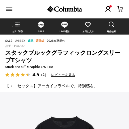
カテゴリ別
SALE
LINE通知
お気に入り
商品検索
SALE
UNISEX
速乾
紫外線
2026春夏新作
品番 :
PG4837
スタックブルックグラフィックロングスリー
ブTシャツ
Stuck Brook™ Graphic L/S Tee
4.5
（2）
レビューを見る
【ユニセックス】アーカイブラベルで、特別感を。