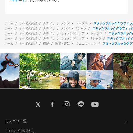
サポート
」をご確認ください。
ホーム
すべての商品
カテゴリ
メンズ
トップス
スタックブルックグラフィッ
ホーム
すべての商品
カテゴリ
メンズ
Tシャツ
スタックブルックグラフィッ
ホーム
すべての商品
カテゴリ
ウィメンズウェア
トップス
スタックブルック
ホーム
すべての商品
カテゴリ
ウィメンズウェア
Tシャツ
スタックブルック
ホーム
すべての商品
機能
吸湿・速乾
オムニウィック
スタックブルックグラ
twitter
facebook
instagram
line
youtube
カテゴリ一覧
コロンビアの歴史