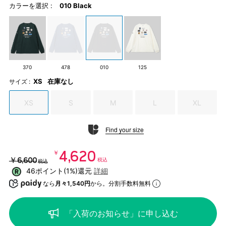
カラーを選択 :
010 Black
370
478
010
125
XS
在庫なし
サイズ :
XS
S
M
L
XL
Find your size
￥4,620
￥6,600
税込
税込
46ポイント(1%)還元
詳細
なら
月々1,540円
から。分割手数料無料
「入荷のお知らせ」に申し込む