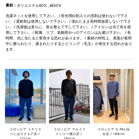
素材：
ポリエステル60% , 綿40%
洗濯ネットを使用して下さい。 / 蛍光増白剤入りの洗剤は使わないで下さ
い。 / 柔軟剤は使用しないで下さい。 / 濡れたまま長時間放置しないで下さ
い。 / 洗濯後は直ちに、形を整えて干して下さい。 / アイロンは当て布を使
用して下さい。 / 附属、リブ、装飾部分へのアイロンはお避け下さい。 / 長
時間、光に当たると変色する恐れがあります。 / 素材の特性上、表面が着用
中に擦られたり、揉まれたりするとピリング（毛玉）が発生する恐れがあり
ます。
コロンビア マルイフ
コロンビア S-PAL仙
コロンビア トナリエ
ァミリー溝口店
台店
168cm
つくばスクエア店
180cm
171cm