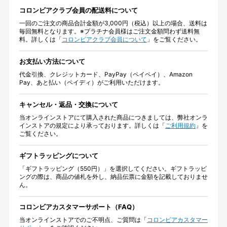
コロンビアクラブ会員の配送料について
一回のご注文の商品合計金額が3,000円（税込）以上の場合、送料は
毎回無料となります。※プラチナ会員様はご注文金額問わず送料無
料。詳しくは「
コロンビアクラブ会員について
」をご覧ください。
お支払い方法について
代金引換、クレジットカード、PayPay（ペイペイ）、Amazon
Pay、あと払い（ペイディ）がご利用いただけます。
キャンセル・返品・交換について
当オンラインストアにて購入された商品につきましては、弊社オンラ
インストアの規定により承っております。詳しくは「
ご利用規約
」を
ご覧ください。
ギフトラッピングについて
「ギフトラッピング（550円）」を選択してください。ギフトラッピ
ングの際は、商品の値札を外し、納品伝票に金額を記載しておりませ
ん。
コロンビアカスタマーサポート（FAQ）
当オンラインストアでのご不明点、ご質問は「
コロンビアカスタマー