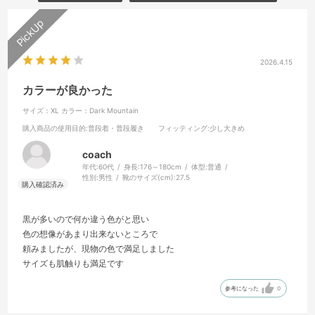
2026.4.15
カラーが良かった
サイズ：XL
カラー：Dark Mountain
購入商品の使用目的
:普段着・普段履き
フィッティング
:少し大きめ
coach
年代:
60代
身長:
176～180cm
体型:
普通
性別:
男性
靴のサイズ(cm):
27.5
黒が多いので何か違う色がと思い
色の想像があまり出来ないところで
頼みましたが、現物の色で満足しました
サイズも肌触りも満足です
参考になった
0