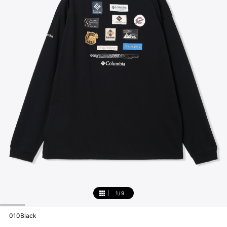
1
/
9
1
010Black