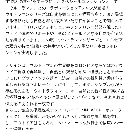
“自然との共生”をテーマにしたスペシャルコレクションとして
「ウルトラマン」とのコラボレーションTシャツが登場！
ウルトラマンシリーズは自然を舞台にした描写も多く、また登場
する怪獣たちも自然と深く結びついた存在が多いことで知られて
います。「コロンビア」もウェアやテクノロジー開発を通したア
ウトドア体験のサポートや、そのフィールドとなる自然を守る活
動を続けています。この度、ウルトラマンシリーズとコロンビア
の双方が持つ“自然との共生”という考えが重なり、本コラボレー
ションが実現しました。
デザインは、ウルトラマンの世界観をコロンビアならではのアウ
トドア視点で再解釈し、自然との繋がりが深い怪獣たちをモチー
フにしたグラフィックを落とし込み、自然との親和性と遊び心を
感じられるコラボレーションに仕上げています。シンプルながら
存在感のある「ウルトラフォント」や、自然との親和性が高い“古
代怪獣ゴモラ”をハイキング風に描いたデザインなど、それぞれに
特別感のあふれる一枚です。
さらに、独自の吸湿速乾テクノロジー「OMNI-WICK（オムニウ
ィック）」を搭載。汗をかいてもさらりと快適な着心地を実現
し、アウトドアはもちろん、タウンユースや旅行まで幅広いシー
ンで活躍します。