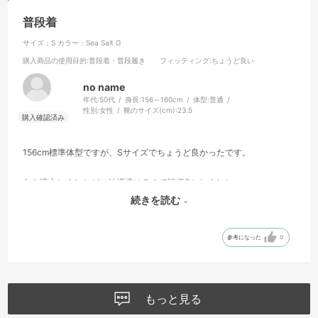
普段着
サイズ：S
カラー：Sea Salt G
購入商品の使用目的
:普段着・普段履き
フィッティング
:ちょうど良い
no name
年代:
50代
身長:
156～160cm
体型:
普通
性別:
女性
靴のサイズ(cm):
23.5
156cm標準体型ですが、Sサイズでちょうど良かったです。
白を購入しましたが、結構透けるので評価3としました。
続きを読む
ゴモラと後ろに飛んでるウルトラマン最高です！
参考になった
0
もっと見る