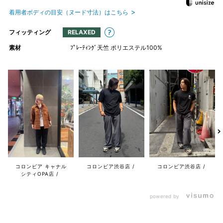
着用者ボディの目安（ヌード寸法）はこちら
フィッティング
RELAXED
素材
ﾌﾟﾚｰﾃｨﾝｸﾞ天竺 ポリエステル100%
コロンビア キャナル
コロンビア渋谷店
コロンビア渋谷店
シティOPA店
powered by