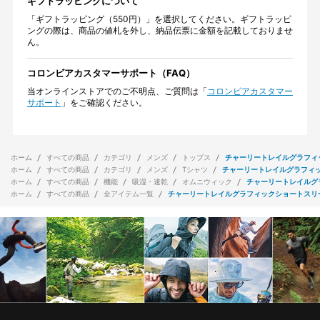
ギフトラッピングについて
「ギフトラッピング（550円）」を選択してください。ギフトラッピ
ングの際は、商品の値札を外し、納品伝票に金額を記載しておりませ
ん。
コロンビアカスタマーサポート（FAQ）
当オンラインストアでのご不明点、ご質問は「
コロンビアカスタマー
サポート
」をご確認ください。
ホーム
すべての商品
カテゴリ
メンズ
トップス
チャーリートレイルグラフィ
ホーム
すべての商品
カテゴリ
メンズ
Tシャツ
チャーリートレイルグラフィ
ホーム
すべての商品
機能
吸湿・速乾
オムニウィック
チャーリートレイルグ
ホーム
すべての商品
全アイテム一覧
チャーリートレイルグラフィックショートスリ