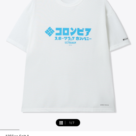
1
/
7
1