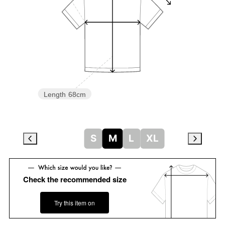
Length
68cm
S
M
L
XL
Check the recommended size
Try this item on