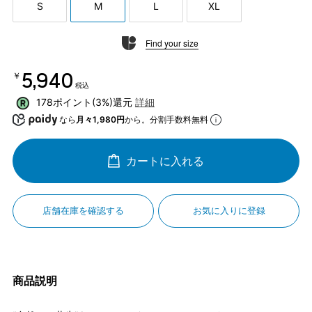
S
M
L
XL
Find your size
￥5,940
税込
178ポイント(3%)還元
詳細
なら
月々1,980円
から。分割手数料無料
カートに入れる
店舗在庫を確認する
お気に入りに登録
商品説明