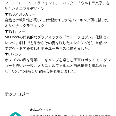
フロントに「ウルトラフォント」、バックに「ウルトラ文字」を
配したミニマルデザイン
▼130／015カラー
自然との親和性が高い“古代怪獣ゴモラ”をハイキング風に描いた
オリジナルグラフィック
▼131カラー
Mt.Hoodの代表的なグラフィックを『ウルトラセブン』仕様にア
レンジ。劇中でも湖からその姿を現したエレキングが、自然の中
でアウトドアを楽しむ姿をユーモラスに描きました。
▼017カラー
オレゴンの森を背景に、キャンプを楽しむ宇宙ロボット キングジ
ョーを描いた一枚。メカニカルフォルムと自然風景を組み合わ
せ、Columbiaらしい冒険心を表現しました。
テクノロジー
オムニウィック