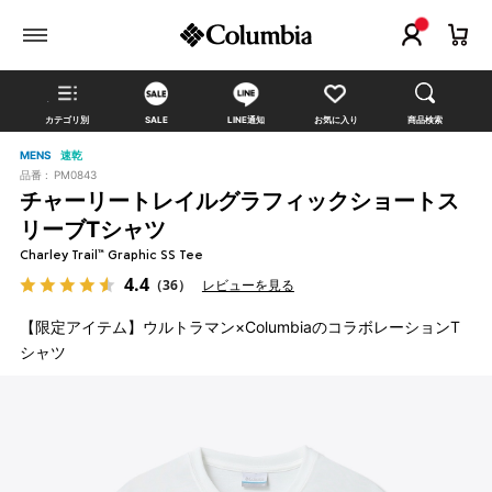
カテゴリ別
SALE
LINE通知
お気に入り
商品検索
MENS
速乾
品番 :
PM0843
チャーリートレイルグラフィックショートス
リーブTシャツ
Charley Trail™ Graphic SS Tee
4.4
（36）
レビューを見る
【限定アイテム】ウルトラマン×ColumbiaのコラボレーションT
シャツ