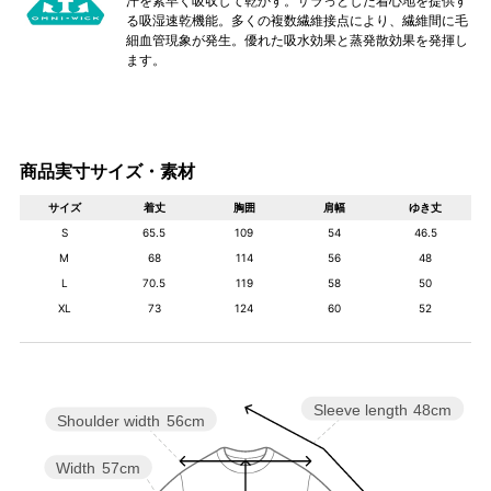
汗を素早く吸収して乾かす。サラっとした着心地を提供す
る吸湿速乾機能。多くの複数繊維接点により、繊維間に毛
細血管現象が発生。優れた吸水効果と蒸発散効果を発揮し
ます。
商品実寸サイズ・素材
サイズ
着丈
胸囲
肩幅
ゆき丈
S
65.5
109
54
46.5
M
68
114
56
48
L
70.5
119
58
50
XL
73
124
60
52
Sleeve length
48cm
Shoulder width
56cm
Width
57cm