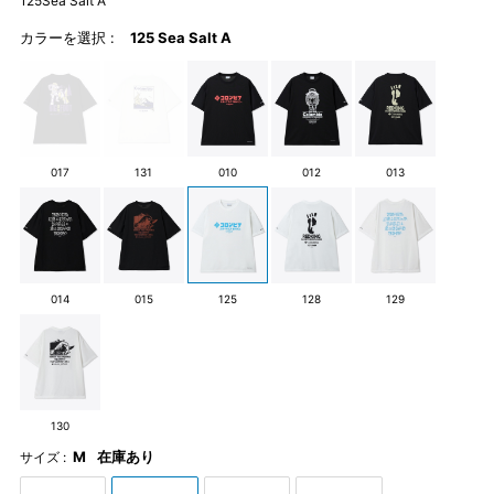
125Sea Salt A
カラーを選択 :
125 Sea Salt A
017
131
010
012
013
014
015
125
128
129
130
M
在庫あり
サイズ :