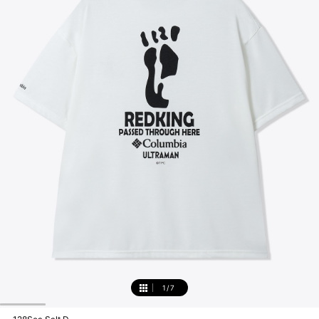
1
/
7
1