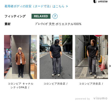
着用者ボディの目安（ヌード寸法）はこちら
フィッティング
RELAXED
素材
ﾌﾟﾚｰﾃｨﾝｸﾞ天竺 ポリエステル100%
コロンビア キャナル
コロンビア渋谷店
コロンビア渋谷店
シティOPA店
powered by