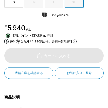
S
M
L
XL
Find your size
￥5,940
税込
178ポイント(3%)還元
詳細
なら
月々1,980円
から。分割手数料無料
カートに入れる
店舗在庫を確認する
お気に入りに登録
商品説明