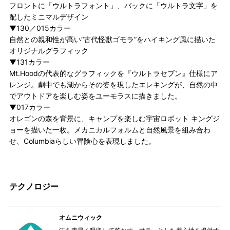
フロントに「ウルトラフォント」、バックに「ウルトラ文字」を
配したミニマルデザイン
▼130／015カラー
自然との親和性が高い“古代怪獣ゴモラ”をハイキング風に描いた
オリジナルグラフィック
▼131カラー
Mt.Hoodの代表的なグラフィックを『ウルトラセブン』仕様にア
レンジ。劇中でも湖からその姿を現したエレキングが、自然の中
でアウトドアを楽しむ姿をユーモラスに描きました。
▼017カラー
オレゴンの森を背景に、キャンプを楽しむ宇宙ロボット キングジ
ョーを描いた一枚。メカニカルフォルムと自然風景を組み合わ
せ、Columbiaらしい冒険心を表現しました。
テクノロジー
オムニウィック