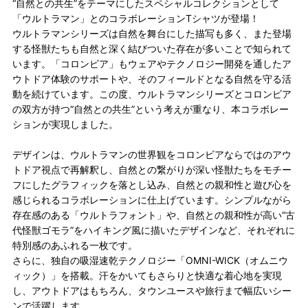
“自然との共生”をテーマにしたスペシャルコレクションとして
「ウルトラマン」とのコラボレーションTシャツが登場！
ウルトラマンシリーズは自然を舞台にした描写も多く、また登場
する怪獣たちも自然と深く結びついた存在が多いことで知られて
います。「コロンビア」もウェアやテクノロジー開発を通したア
ウトドア体験のサポートや、そのフィールドとなる自然を守る活
動を続けています。この度、ウルトラマンシリーズとコロンビア
の双方が持つ“自然との共生”という考えが重なり、本コラボレー
ションが実現しました。
デザインは、ウルトラマンの世界観をコロンビアならではのアウ
トドア視点で再解釈し、自然との繋がりが深い怪獣たちをモチー
フにしたグラフィックを落とし込み、自然との親和性と遊び心を
感じられるコラボレーションに仕上げています。シンプルながら
存在感のある「ウルトラフォント」や、自然との親和性が高い“古
代怪獣ゴモラ”をハイキング風に描いたデザインなど、それぞれに
特別感のあふれる一枚です。
さらに、独自の吸湿速乾テクノロジー「OMNI-WICK（オムニウ
ィック）」を搭載。汗をかいてもさらりと快適な着心地を実現
し、アウトドアはもちろん、タウンユースや旅行まで幅広いシー
ンで活躍します。