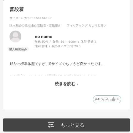
普段着
サイズ：S
カラー：Sea Salt G
購入商品の使用目的
:普段着・普段履き
フィッティング
:ちょうど良い
no name
年代:
50代
身長:
156～160cm
体型:
普通
性別:
女性
靴のサイズ(cm):
23.5
156cm標準体型ですが、Sサイズでちょうど良かったです。
白を購入しましたが、結構透けるので評価3としました。
続きを読む
ゴモラと後ろに飛んでるウルトラマン最高です！
参考になった
0
もっと見る