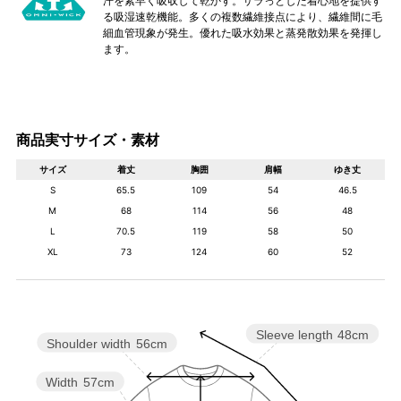
汗を素早く吸収して乾かす。サラっとした着心地を提供す
る吸湿速乾機能。多くの複数繊維接点により、繊維間に毛
細血管現象が発生。優れた吸水効果と蒸発散効果を発揮し
ます。
商品実寸サイズ・素材
サイズ
着丈
胸囲
肩幅
ゆき丈
S
65.5
109
54
46.5
M
68
114
56
48
L
70.5
119
58
50
XL
73
124
60
52
Sleeve length
48cm
Shoulder width
56cm
Width
57cm