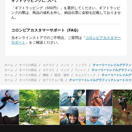
ギフトラッピングについて
「ギフトラッピング（550円）」を選択してください。ギフトラッピ
ングの際は、商品の値札を外し、納品伝票に金額を記載しておりませ
ん。
コロンビアカスタマーサポート（FAQ）
当オンラインストアでのご不明点、ご質問は「
コロンビアカスタマー
サポート
」をご確認ください。
ホーム
すべての商品
カテゴリ
メンズ
トップス
チャーリートレイルグラフィ
ホーム
すべての商品
カテゴリ
メンズ
Tシャツ
チャーリートレイルグラフィ
ホーム
すべての商品
機能
吸湿・速乾
オムニウィック
チャーリートレイルグ
ホーム
すべての商品
全アイテム一覧
チャーリートレイルグラフィックショートスリ