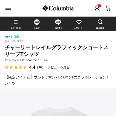
カテゴリ別
SALE
LINE通知
お気に入り
商品検索
MENS
速乾
品番 :
PM0843
チャーリートレイルグラフィックショートス
リーブTシャツ
Charley Trail™ Graphic SS Tee
4.4
（36）
レビューを見る
【限定アイテム】ウルトラマン×ColumbiaのコラボレーションT
シャツ