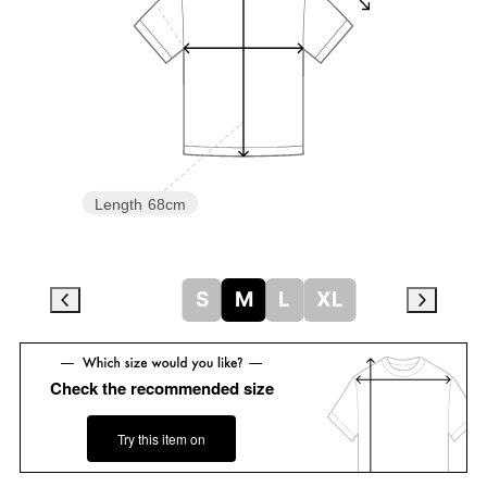
Length
68cm
S
M
L
XL
Check the recommended size
Try this item on