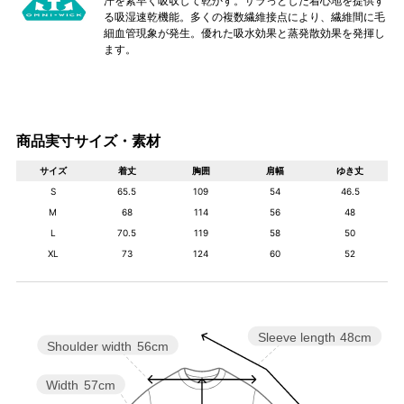
汗を素早く吸収して乾かす。サラっとした着心地を提供す
る吸湿速乾機能。多くの複数繊維接点により、繊維間に毛
細血管現象が発生。優れた吸水効果と蒸発散効果を発揮し
ます。
商品実寸サイズ・素材
サイズ
着丈
胸囲
肩幅
ゆき丈
S
65.5
109
54
46.5
M
68
114
56
48
L
70.5
119
58
50
XL
73
124
60
52
Sleeve length
48cm
Shoulder width
56cm
Width
57cm