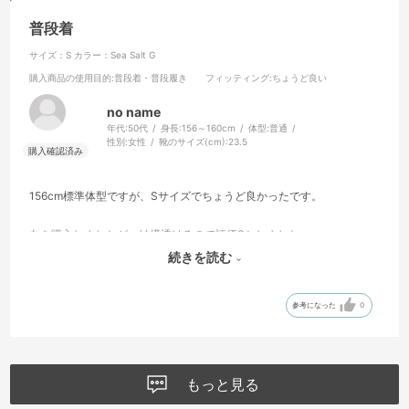
普段着
サイズ：S
カラー：Sea Salt G
購入商品の使用目的
:普段着・普段履き
フィッティング
:ちょうど良い
no name
年代:
50代
身長:
156～160cm
体型:
普通
性別:
女性
靴のサイズ(cm):
23.5
156cm標準体型ですが、Sサイズでちょうど良かったです。
白を購入しましたが、結構透けるので評価3としました。
続きを読む
ゴモラと後ろに飛んでるウルトラマン最高です！
参考になった
0
もっと見る