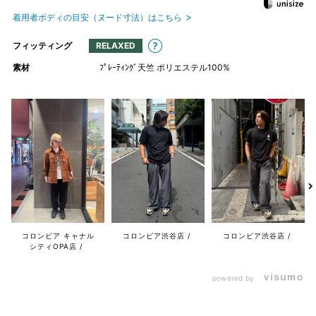
着用者ボディの目安（ヌード寸法）はこちら
フィッティング
RELAXED
素材
ﾌﾟﾚｰﾃｨﾝｸﾞ天竺 ポリエステル100%
コロンビア キャナル
コロンビア渋谷店
コロンビア渋谷店
シティOPA店
powered by