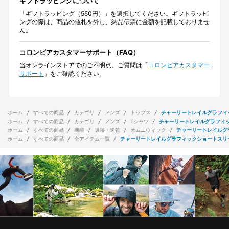
ギフトラッピングについて
「ギフトラッピング（550円）」を選択してください。ギフトラッピ
ングの際は、商品の値札を外し、納品伝票に金額を記載しておりませ
ん。
コロンビアカスタマーサポート（FAQ）
当オンラインストアでのご不明点、ご質問は「
コロンビアカスタマー
サポート
」をご確認ください。
ホーム
すべての商品
カテゴリ
メンズ
トップス
チャーリートレイルグラフィ
ホーム
すべての商品
カテゴリ
メンズ
Tシャツ
チャーリートレイルグラフィ
ホーム
すべての商品
機能
吸湿・速乾
オムニウィック
チャーリートレイルグ
ホーム
すべての商品
全アイテム一覧
チャーリートレイルグラフィックショートスリ