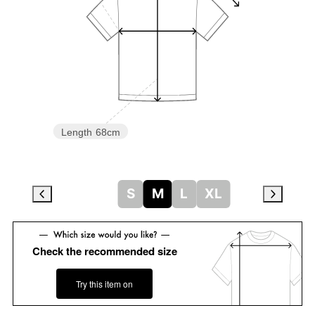
Length
68cm
S
M
L
XL
Check the recommended size
Try this item on