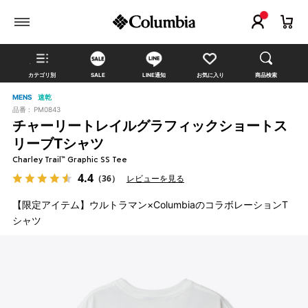
カテゴリ別
SALE
LINE通知
お気に入り
商品検索
MENS
速乾
品番 :
PM0843
チャーリートレイルグラフィックショートス
リーブTシャツ
Charley Trail™ Graphic SS Tee
4.4
（36）
レビューを見る
【限定アイテム】ウルトラマン×ColumbiaのコラボレーションT
シャツ