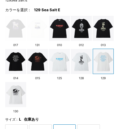
129Sea Salt E
カラーを選択 :
129 Sea Salt E
017
131
010
012
013
014
015
125
128
129
130
L
在庫あり
サイズ :