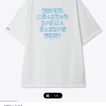
1
/
6
1