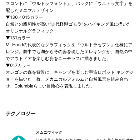
フロントに「ウルトラフォント」、バックに「ウルトラ文字」を
配したミニマルデザイン
▼130／015カラー
自然との親和性が高い“古代怪獣ゴモラ”をハイキング風に描いた
オリジナルグラフィック
▼131カラー
Mt.Hoodの代表的なグラフィックを『ウルトラセブン』仕様にア
レンジ。劇中でも湖からその姿を現したエレキングが、自然の中
でアウトドアを楽しむ姿をユーモラスに描きました。
▼017カラー
オレゴンの森を背景に、キャンプを楽しむ宇宙ロボット キングジ
ョーを描いた一枚。メカニカルフォルムと自然風景を組み合わ
せ、Columbiaらしい冒険心を表現しました。
テクノロジー
オムニウィック