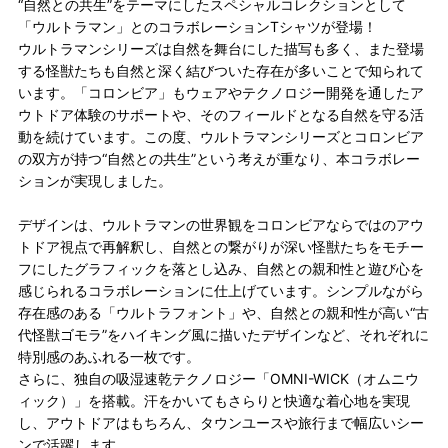
“自然との共生”をテーマにしたスペシャルコレクションとして
「ウルトラマン」とのコラボレーションTシャツが登場！
ウルトラマンシリーズは自然を舞台にした描写も多く、また登場
する怪獣たちも自然と深く結びついた存在が多いことで知られて
います。「コロンビア」もウェアやテクノロジー開発を通したア
ウトドア体験のサポートや、そのフィールドとなる自然を守る活
動を続けています。この度、ウルトラマンシリーズとコロンビア
の双方が持つ“自然との共生”という考えが重なり、本コラボレー
ションが実現しました。
デザインは、ウルトラマンの世界観をコロンビアならではのアウ
トドア視点で再解釈し、自然との繋がりが深い怪獣たちをモチー
フにしたグラフィックを落とし込み、自然との親和性と遊び心を
感じられるコラボレーションに仕上げています。シンプルながら
存在感のある「ウルトラフォント」や、自然との親和性が高い“古
代怪獣ゴモラ”をハイキング風に描いたデザインなど、それぞれに
特別感のあふれる一枚です。
さらに、独自の吸湿速乾テクノロジー「OMNI-WICK（オムニウ
ィック）」を搭載。汗をかいてもさらりと快適な着心地を実現
し、アウトドアはもちろん、タウンユースや旅行まで幅広いシー
ンで活躍します。