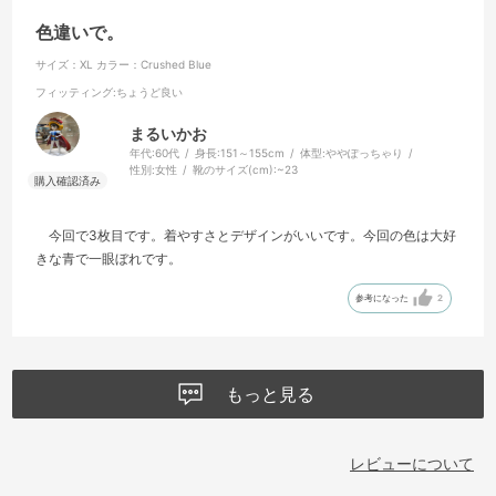
色違いで。
サイズ：XL
カラー：Crushed Blue
フィッティング
:ちょうど良い
まるいかお
年代:
60代
身長:
151～155cm
体型:
ややぽっちゃり
性別:
女性
靴のサイズ(cm):
~23
今回で3枚目です。着やすさとデザインがいいです。今回の色は大好
きな青で一眼ぼれです。
参考になった
2
もっと見る
レビューについて