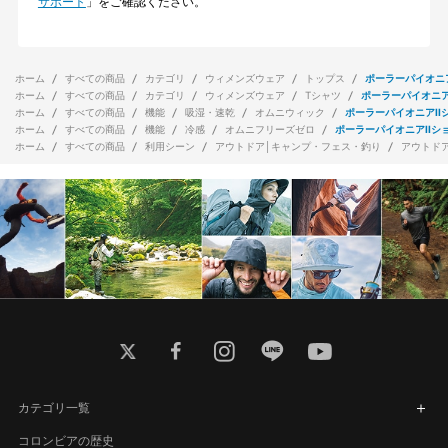
サポート
」をご確認ください。
ホーム
すべての商品
カテゴリ
ウィメンズウェア
トップス
ポーラーパイオニ
ホーム
すべての商品
カテゴリ
ウィメンズウェア
Tシャツ
ポーラーパイオニア
ホーム
すべての商品
機能
吸湿・速乾
オムニウィック
ポーラーパイオニアII
ホーム
すべての商品
機能
冷感
オムニフリーズゼロ
ポーラーパイオニアIIシ
ホーム
すべての商品
利用シーン
アウトドア│キャンプ・フェス・釣り
アウトド
twitter
facebook
instagram
line
youtube
カテゴリ一覧
コロンビアの歴史