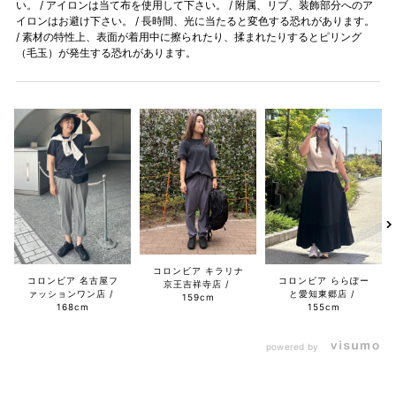
い。 / アイロンは当て布を使用して下さい。 / 附属、リブ、装飾部分へのア
イロンはお避け下さい。 / 長時間、光に当たると変色する恐れがあります。
/ 素材の特性上、表面が着用中に擦られたり、揉まれたりするとピリング
（毛玉）が発生する恐れがあります。
コロンビア キラリナ
コロンビア 名古屋フ
コロンビア ららぽー
京王吉祥寺店
ァッションワン店
と愛知東郷店
159cm
168cm
155cm
powered by