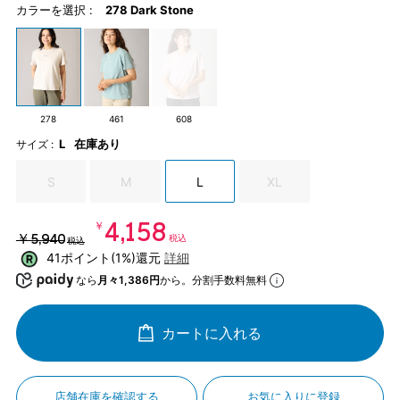
カラーを選択 :
278 Dark Stone
278
461
608
L
在庫あり
サイズ :
S
M
L
XL
￥4,158
￥5,940
税込
税込
41ポイント(1%)還元
詳細
なら
月々1,386円
から。分割手数料無料
カートに入れる
店舗在庫を確認する
お気に入りに登録