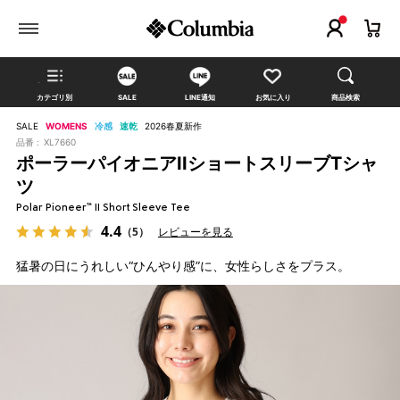
カテゴリ別
SALE
LINE通知
お気に入り
商品検索
SALE
WOMENS
冷感
速乾
2026春夏新作
品番 :
XL7660
ポーラーパイオニアIIショートスリーブTシャ
ツ
Polar Pioneer™ II Short Sleeve Tee
4.4
（5）
レビューを見る
猛暑の日にうれしい“ひんやり感”に、女性らしさをプラス。