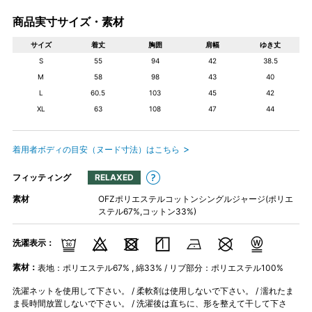
商品実寸サイズ・素材
サイズ
着丈
胸囲
肩幅
ゆき丈
S
55
94
42
38.5
M
58
98
43
40
L
60.5
103
45
42
XL
63
108
47
44
着用者ボディの目安（ヌード寸法）はこちら
フィッティング
RELAXED
素材
OFZポリエステルコットンシングルジャージ(ポリエ
ステル67%,コットン33%)
洗濯表示：
素材：
表地：ポリエステル67% , 綿33% / リブ部分：ポリエステル100%
洗濯ネットを使用して下さい。 / 柔軟剤は使用しないで下さい。 / 濡れたま
ま長時間放置しないで下さい。 / 洗濯後は直ちに、形を整えて干して下さ