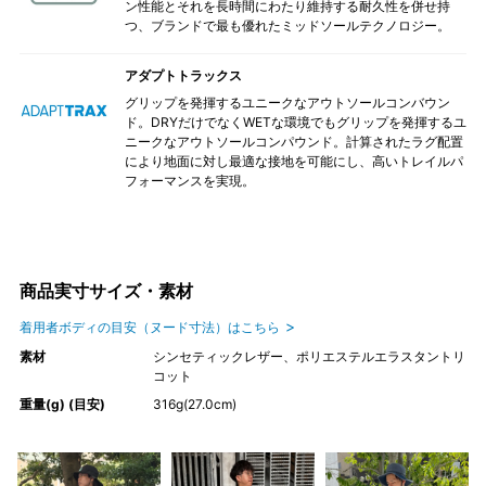
ン性能とそれを長時間にわたり維持する耐久性を併せ持
つ、ブランドで最も優れたミッドソールテクノロジー。
アダプトトラックス
グリップを発揮するユニークなアウトソールコンバウン
ド。DRYだけでなくWETな環境でもグリップを発揮するユ
ニークなアウトソールコンパウンド。計算されたラグ配置
により地面に対し最適な接地を可能にし、高いトレイルパ
フォーマンスを実現。
商品実寸サイズ・素材
着用者ボディの目安（ヌード寸法）はこちら
素材
シンセティックレザー、ポリエステルエラスタントリ
コット
重量(g) (目安)
316g(27.0cm)