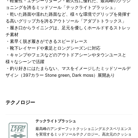
・軽量性・エナジーリターン・耐久性に優れた、最高峰のクッシ
ョニングを誇るミッドソール「テックライトプラッシュ」
・乾いた路面や濡れた路面など、様々な環境でグリップを発揮す
る高いグリップ力を誇るアウトソール「アダプトトラックス」
・履き口からライニングは、足元を優しくホールドするストレッ
チ素材
・素早く脱ぎ履きができるスピードレース
・靴下レイヤードや素足とロングシーズンに対応
・キャンプやフェスなどのアウトドアシーンやタウンユースと
様々なシーンで活躍
・釣り好きにはたまらない、マスをイメージしたミッドソールデ
ザイン（397カラー Stone green, Dark moss）展開あり
テクノロジー
テックライトプラッシュ
最高峰のアンダーフットクッショニングエクスペリエンス
を実現するミッドソールテクノロジー。高次元のクッショ