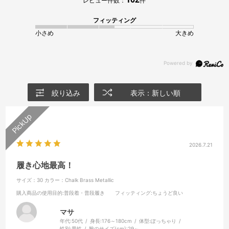
レビュー件数：
件
フィッティング
小さめ
大きめ
絞り込み
表示：新しい順
2026.7.21
履き心地最高！
サイズ：30
カラー：Chalk Brass Metallic
購入商品の使用目的
:普段着・普段履き
フィッティング
:ちょうど良い
マサ
年代:
50代
身長:
176～180cm
体型:
ぽっちゃり
性別:
男性
靴のサイズ(cm):
29～