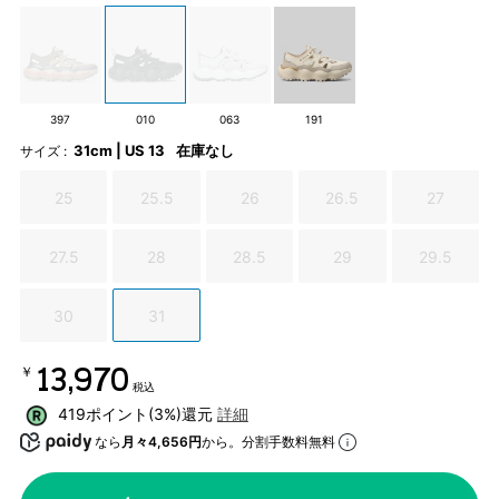
397
010
063
191
31cm | US 13
在庫なし
サイズ :
25
25.5
26
26.5
27
27.5
28
28.5
29
29.5
30
31
￥13,970
税込
419ポイント(3%)還元
詳細
なら
月々4,656円
から。分割手数料無料