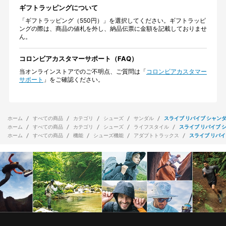
ギフトラッピングについて
「ギフトラッピング（550円）」を選択してください。ギフトラッピ
ングの際は、商品の値札を外し、納品伝票に金額を記載しておりませ
ん。
コロンビアカスタマーサポート（FAQ）
当オンラインストアでのご不明点、ご質問は「
コロンビアカスタマー
サポート
」をご確認ください。
ホーム
すべての商品
カテゴリ
シューズ
サンダル
スライブ リバイブ シャンダ
ホーム
すべての商品
カテゴリ
シューズ
ライフスタイル
スライブ リバイブ 
ホーム
すべての商品
機能
シューズ機能
アダプトトラックス
スライブ リバイ