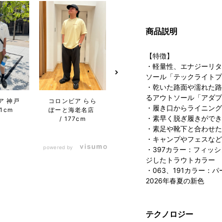
商品説明
【特徴】
・軽量性、エナジーリタ
ソール「テックライトプ
・乾いた路面や濡れた路
るアウトソール「アダプ
ア 神戸
コロンビア らら
コロンビア らら
コロン
・履き口からライニング
71cm
ぽーと海老名店
ぽーと海老名店
ぽーと
・素早く脱ぎ履きができ
177cm
175cm
・素足や靴下と合わせた
・キャンプやフェスなど
powered by
・397カラー：フィッ
ジしたトラウトカラー
・063、191カラー
2026年春夏の新色
テクノロジー