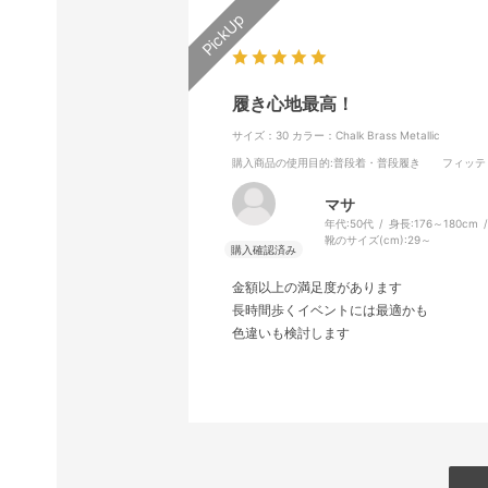
履き心地最高！
サイズ：30
カラー：Chalk Brass Metallic
購入商品の使用目的
:普段着・普段履き
フィッテ
マサ
年代:
50代
身長:
176～180cm
靴のサイズ(cm):
29～
金額以上の満足度があります
長時間歩くイベントには最適かも
色違いも検討します