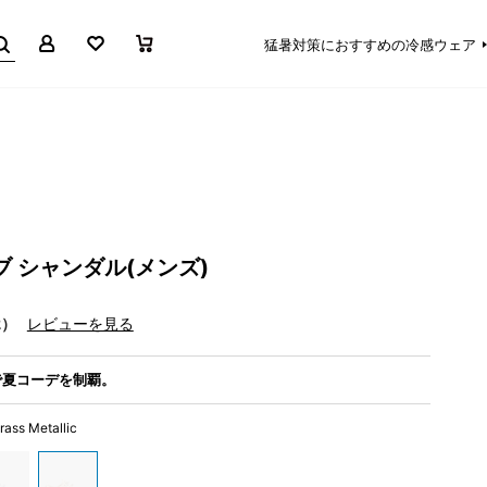
マイページ
お気に入り
買い物かご
猛暑対策におすすめの冷感ウェア
ブ シャンダル(メンズ)
2）
レビューを見る
で夏コーデを制覇。
rass Metallic