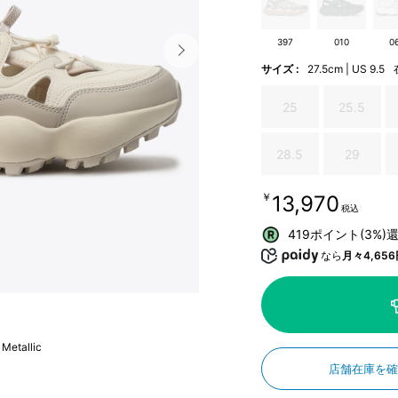
397
010
0
サイズ :
27.5cm | US 9.5
25
25.5
28.5
29
￥13,970
税込
419ポイント(3%)
なら
月々4,656
 Metallic
店舗在庫を