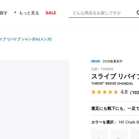
探す
もっと見る
SALE
イブ リバイブ シャンダル(メンズ)
MENS
2026春夏新作
品番 :
YM8908
スライブ リバイ
THRIVE™ REVIVE SHANDAL
4.8
（10
素足にも靴下にも、一足
カラーを選択 :
191 Chalk B