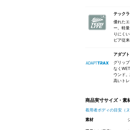
テックラ
優れたエ
ー。軽量
りにくい
ビア従来
アダプト
グリップ
なくWE
ウンド。
高いトレ
商品実寸サイズ・素
着用者ボディの目安（ヌ
素材