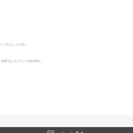
ィング
:ちょうど良い
体型:
ぽっちゃり
性別:
男性