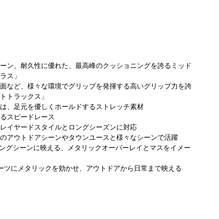
ーン、耐久性に優れた、最高峰のクッショニングを誇るミッド
ラス」
面など、様々な環境でグリップを発揮する高いグリップ力を誇
コロンビア らら
コロンビア 金沢
コ
トトラックス」
ビア らら
ぽーと沼津店
フォーラス店
フ
は、足元を優しくホールドするストレッチ素材
海老名店
175cm
183cm
るスピードレース
177cm
レイヤードスタイルとロングシーズンに対応
のアウトドアシーンやタウンユースと様々なシーンで活躍
シングシーンに映える、メタリックオーバーレイとマスをイメー
：パーツにメタリックを効かせ、アウトドアから日常まで映える