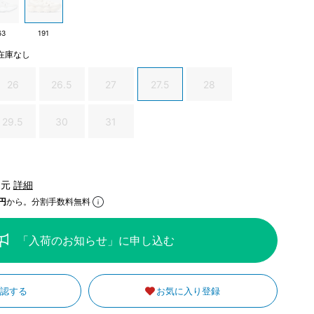
63
191
在庫なし
26
26.5
27
27.5
28
29.5
30
31
還元
詳細
円
から。分割手数料無料
「入荷のお知らせ」に申し込む
確認する
お気に入り登録