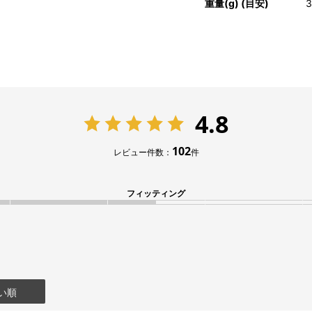
重量(g) (目安)
3
4.8
102
レビュー件数：
件
フィッティング
い順