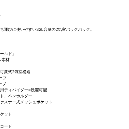
ズ
ち運びに使いやすい32L容量の2気室バックパック。
ールド」
コロンビア グラ
ビア らら
ル素材
ンベリーパーク
と沼津店
店
可変式2気室構造
ーブ
ーブ
用ディバイダー※洗濯可能
ト、ペンホルダー
ァスナー式メッシュポケット
ケット
コード