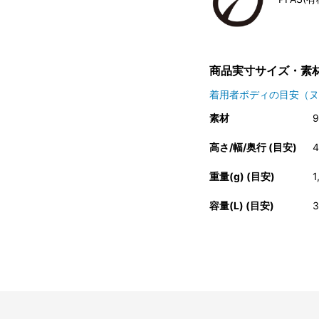
商品実寸サイズ・素
着用者ボディの目安（ヌ
素材
高さ/幅/奥行 (目安)
重量(g) (目安)
1
容量(L) (目安)
3