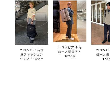
コロンビア らら
コロンビア 名古
コロンビ
ぽーと沼津店
屋ファッション
ぽーと磐
162cm
ワン店
168cm
173