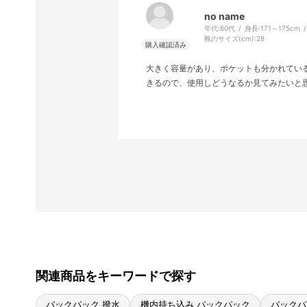
no name
年代:
60代
身長:
171～175cm
靴のサイズ(cm):
28
大きく容量があり、ポケットも分かれてい
きるので、使用しどうなるか見てみたいと
関連商品をキーワードで探す
バックパック 撥水
機内持ち込み バックパック
バックパ