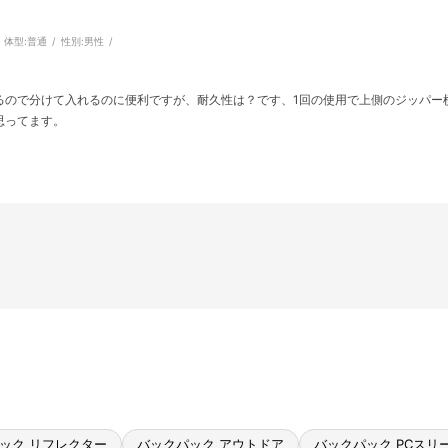
体型:
普通
性別:
男性
るので分けて入れるのに便利ですが、耐久性は？です、1回の使用で上側のジッパー
思ってます。
ック リフレクター
バックパック アウトドア
バックパック PCスリ