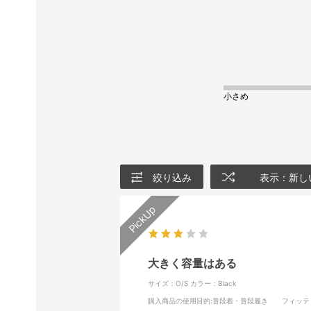
小さめ
絞り込み
表示：新し
大きく容量はある
サイズ：O/S
カラー：Black
購入商品の使用目的
:普段着・普段履き
フィッテ