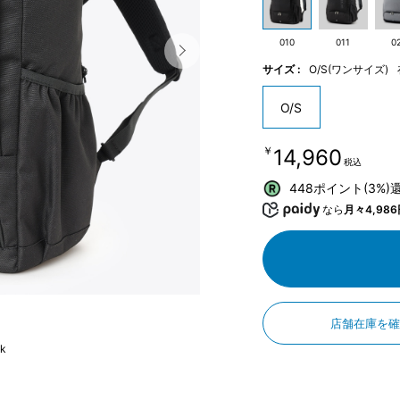
010
011
0
サイズ :
O/S(ワンサイズ)
O/S
￥14,960
税込
448ポイント(3%)
なら
月々4,986
店舗在庫を
ck