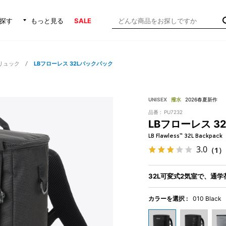
探す
もっと見る
SALE
リュック
LBフローレス 32Lバックパック
UNISEX
撥水
2026春夏新作
品番 :
PU7232
LBフローレス 3
LB Flawless™ 32L Backpack
3.0
（1）
32L可変式2気室で、通
カラーを選択 :
010 Black