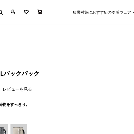
マイページ
お気に入り
買い物かご
猛暑対策におすすめの冷感ウェア
2Lバックパック
レビューを見る
学荷物をすっきり。