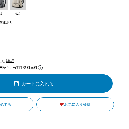
23
027
在庫あり
還元
詳細
円
から。分割手数料無料
カートに入れる
確認する
お気に入り登録