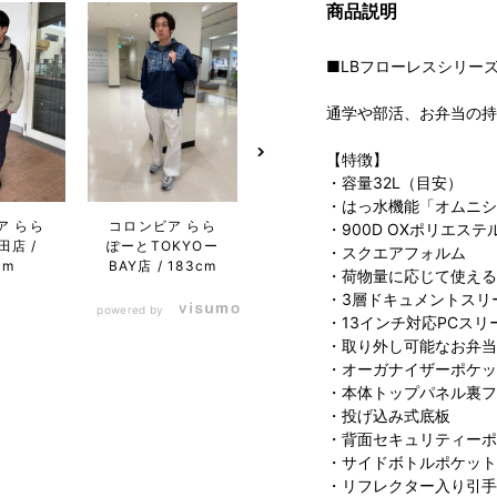
商品説明
■LBフローレスシリー
通学や部活、お弁当の持
【特徴】
・容量32L（目安）
・はっ水機能「オムニシ
ア らら
コロンビア グラ
コロン
コロンビア らら
・900D OXポリエステ
田店
ンデュオ立川店
ぽー
ぽーとTOKYOー
・スクエアフォルム
cm
BAY店
183cm
・荷物量に応じて使える
・3層ドキュメントスリ
powered by
・13インチ対応PCスリ
・取り外し可能なお弁当
・オーガナイザーポケッ
・本体トップパネル裏フ
・投げ込み式底板
・背面セキュリティーポ
・サイドボトルポケット
・リフレクター入り引手