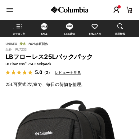
カテゴリ別
SALE
LINE通知
お気に入り
商品検索
UNISEX
撥水
2026春夏新作
品番 :
PU7233
LBフローレス25Lバックパック
LB Flawless™ 25L Backpack
5.0
（2）
レビューを見る
25L可変式2気室で、毎日の荷物を整理。