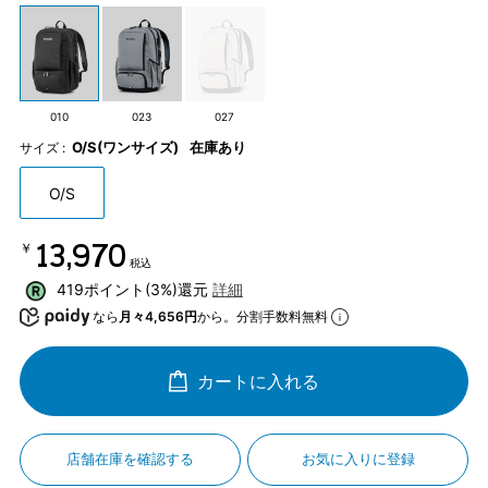
010
023
027
O/S(ワンサイズ)
在庫あり
サイズ :
O/S
￥13,970
税込
419ポイント(3%)還元
詳細
なら
月々4,656円
から。分割手数料無料
カートに入れる
店舗在庫を確認する
お気に入りに登録