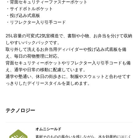
・背面セキュリティーファスナーポケット
・サイドボトルポケット
・投げ込み式底板
・リフレクター入り引手コード
25L容量の可変式2気室構造で、書類や小物、お弁当を分けて収納
しやすいバックパックです。
取り外して洗えるお弁当用ディバイダーや投げ込み式底板を備
え、毎日の荷物整理に対応。
背面セキュリティーポケットやリフレクター入り引手コードも備
え、通学や日常の移動に配慮しています。
通学や塾通い、休日の街歩きに、制服やスウェットと合わせてす
っきりしたデイリースタイルを楽しめます。
テクノロジー
オムニシールド
素材そのものの風合いを残しながら、水を効果的にはじく