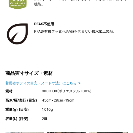
機能。
PFAS不使用
PFAS(有機フッ素化合物)を含まない撥水加工製品。
商品実寸サイズ・素材
着用者ボディの目安（ヌード寸法）はこちら
素材
900D OX(ポリエステル 100%)
高さ/幅/奥行 (目安)
45cm×29cm×19cm
重量(g) (目安)
1,010g
容量(L) (目安)
25L