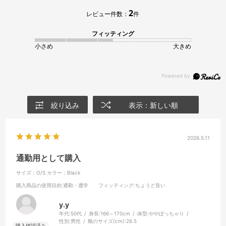
2
レビュー件数：
件
フィッティング
小さめ
大きめ
絞り込み
表示：新しい順
2026.5.11
通勤用として購入
サイズ：O/S
カラー：Black
購入商品の使用目的
:通勤・通学
フィッティング
:ちょうど良い
y.y
年代:
50代
身長:
166～170cm
体型:
ややぽっちゃり
性別:
男性
靴のサイズ(cm):
26.5