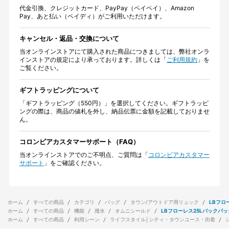
代金引換、クレジットカード、PayPay（ペイペイ）、Amazon
Pay、あと払い（ペイディ）がご利用いただけます。
キャンセル・返品・交換について
当オンラインストアにて購入された商品につきましては、弊社オンラ
インストアの規定により承っております。詳しくは「
ご利用規約
」を
ご覧ください。
ギフトラッピングについて
「ギフトラッピング（550円）」を選択してください。ギフトラッピ
ングの際は、商品の値札を外し、納品伝票に金額を記載しておりませ
ん。
コロンビアカスタマーサポート（FAQ）
当オンラインストアでのご不明点、ご質問は「
コロンビアカスタマー
サポート
」をご確認ください。
ホーム
すべての商品
カテゴリ
バッグ
タウン/アウトドア用リュック
LBフロ
ホーム
すべての商品
機能
撥水
オムニシールド
LBフローレス25Lバックパッ
ホーム
すべての商品
利用シーン
ライフスタイル│シティ・タウンユース・街着