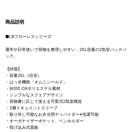
商品説明
■LBフローレスシリーズ
通学や日常使いで荷物を整理しやすい、25L容量の2気室バックパ
ック。
【特徴】
・容量25L（目安）
・はっ水機能「オムニシールド」
・900D OXポリエステル素材
・シンプルなスクエアデザイン
・荷物量に応じて使える可変式2気室構造
・3層ドキュメントスリーブ
・取り外し可能なお弁当用ディバイダー※洗濯可能
・オーガナイザーポケット、ペンホルダー
・投げ込み式底板