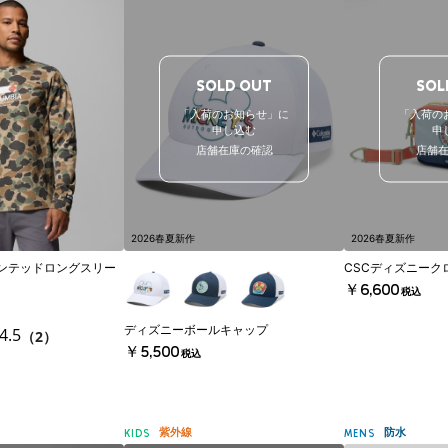
SOLD OUT
SOL
「入荷のお知らせ」に
「入荷の
申し込む
申
店舗在庫の確認
店舗
2026春夏新作
2026春夏新作
プリンテッドロングスリー
CSCディズニーク
￥6,600
税込
ディズニーボールキャップ
4.5
（2）
￥5,500
税込
紫外線
防水
KIDS
MENS