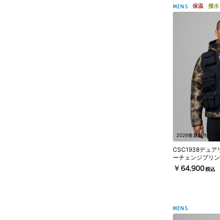
保温
撥水
MENS
2026春夏新作
CSC1938デュ
ーチェンジプリン
￥64,900
税込
MENS