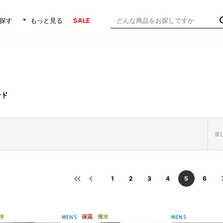
探す
もっと見る
SALE
ード
並び
1
2
3
4
5
6
水
保温
撥水
MENS
MENS