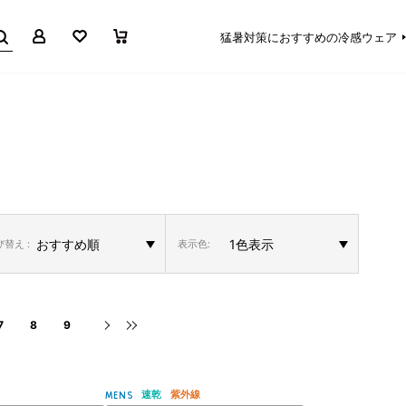
マイページ
お気に入り
買い物かご
猛暑対策におすすめの冷感ウェア
替え :
表示色:
7
8
9
速乾
紫外線
MENS