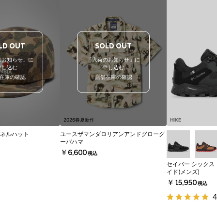
LD OUT
SOLD OUT
のお知らせ」に
「入荷のお知らせ」に
申し込む
申し込む
在庫の確認
店舗在庫の確認
2026春夏新作
HIKE
5 パネルハット
ユースザマンダロリアンアンドグローグ
ーバハマ
￥6,600
税込
セイバー シックス 
イド(メンズ)
￥15,950
税込
4