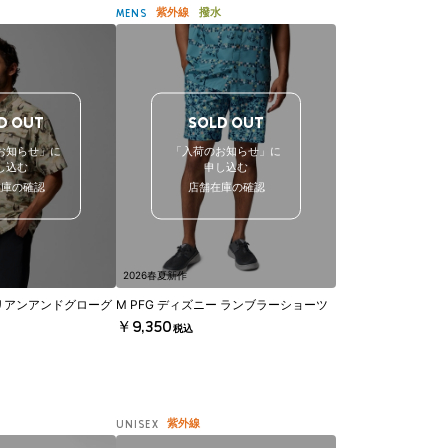
紫外線
撥水
MENS
D OUT
SOLD OUT
お知らせ」に
「入荷のお知らせ」に
し込む
申し込む
在庫の確認
店舗在庫の確認
2026春夏新作
リアンアンドグローグ
M PFG ディズニー ランブラーショーツ
￥9,350
税込
紫外線
UNISEX