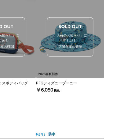
D OUT
SOLD OUT
お知らせ」に
「入荷のお知らせ」に
し込む
申し込む
在庫の確認
店舗在庫の確認
2026春夏新作
ロスボディバッグ
PFGディズニーブーニー
￥6,050
税込
防水
MENS