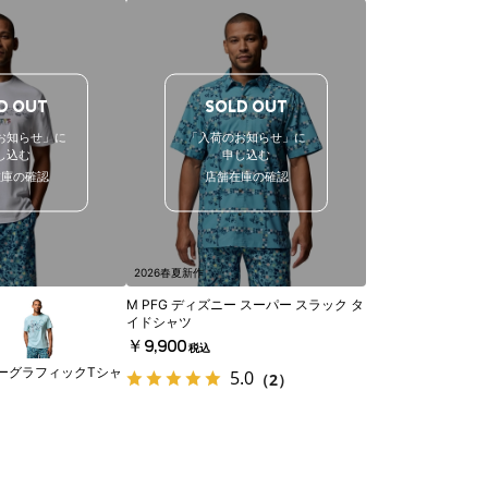
D OUT
SOLD OUT
お知らせ」に
「入荷のお知らせ」に
し込む
申し込む
在庫の確認
店舗在庫の確認
2026春夏新作
M PFG ディズニー スーパー スラック タ
イドシャツ
￥9,900
税込
ズニーグラフィックTシャ
5.0
（2）