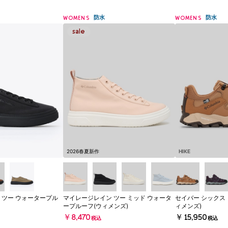
防水
防水
WOMENS
WOMENS
2026春夏新作
HIKE
 ツー ウォータープル
マイレージレイン ツー ミッド ウォータ
セイバー シックス 
ープルーフ(ウィメンズ)
ィメンズ)
￥8,470
￥15,950
税込
税込