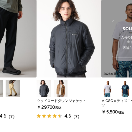
SOL
「入荷の
申
店舗
2026春夏新作
ウッドロードダウンジャケット
M CSC x ディ
ツ
￥29,700
税込
￥5,500
税込
4.6
4.6
（7）
（7）