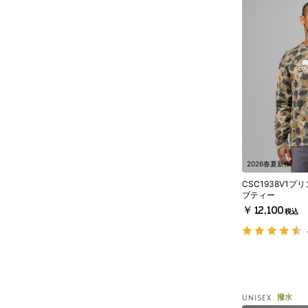
2026春夏新作
CSC1938V1
ブティー
￥12,100
税込
撥水
UNISEX