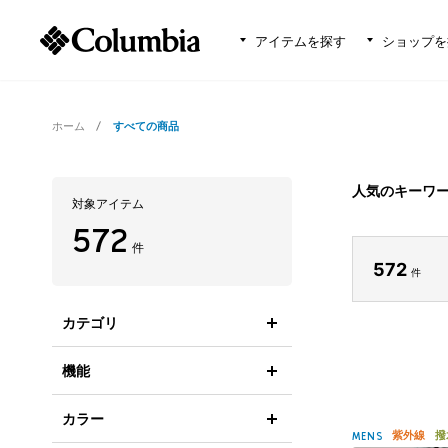
アイテムを探す
ショップを
ホーム
すべての商品
人気のキーワ
対象アイテム
572
件
572
件
カテゴリ
機能
カラー
紫外線
撥
MENS