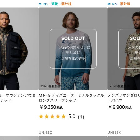
速乾
紫外線
紫外線
MENS
MENS
SOLD OUT
SOL
「入荷のお知らせ」に
「入荷の
申し込む
申
店舗在庫の確認
店舗
2026春夏新作
2026春夏新作
アリーマウンテンアウタ
M PFG ディズニーターミナルタックル
メンズザマンダロ
テッド
ロングスリーブシャツ
ーバハマ
￥9,350
￥9,900
税込
税込
5.0
（1）
UNISEX
UNISEX