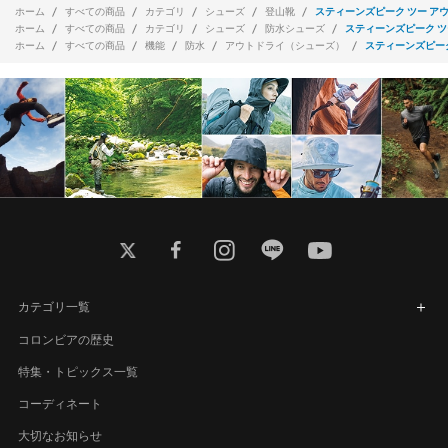
ホーム
すべての商品
カテゴリ
シューズ
登山靴
スティーンズピーク ツー ア
ホーム
すべての商品
カテゴリ
シューズ
防水シューズ
スティーンズピーク ツ
ホーム
すべての商品
機能
防水
アウトドライ（シューズ）
スティーンズピーク
twitter
facebook
instagram
line
youtube
カテゴリ一覧
コロンビアの歴史
特集・トピックス一覧
コーディネート
大切なお知らせ