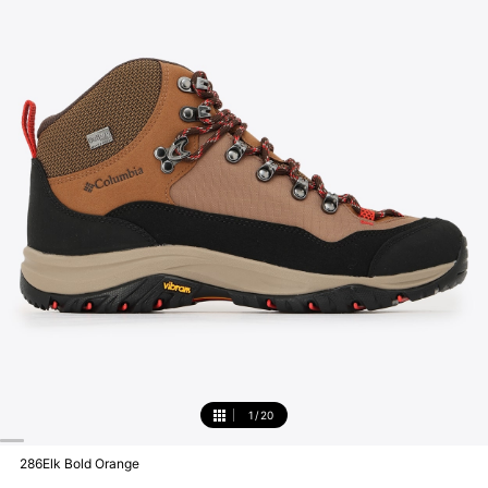
1
/
20
1
286Elk Bold Orange