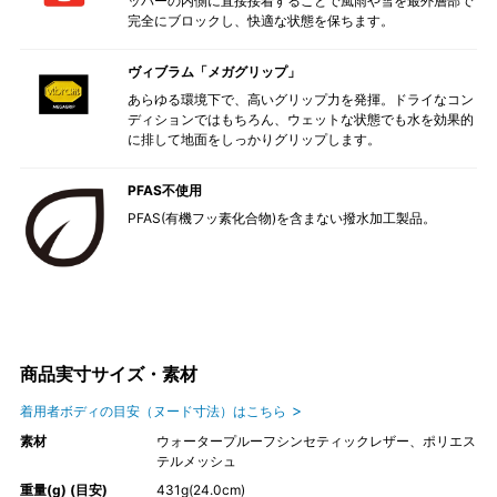
ッパーの内側に直接接着することで風雨や雪を最外層部で
完全にブロックし、快適な状態を保ちます。
ヴィブラム「メガグリップ」
あらゆる環境下で、高いグリップ力を発揮。ドライなコン
ディションではもちろん、ウェットな状態でも水を効果的
に排して地面をしっかりグリップします。
PFAS不使用
PFAS(有機フッ素化合物)を含まない撥水加工製品。
商品実寸サイズ・素材
着用者ボディの目安（ヌード寸法）はこちら
素材
ウォータープルーフシンセティックレザー、ポリエス
テルメッシュ
重量(g) (目安)
431g(24.0cm)