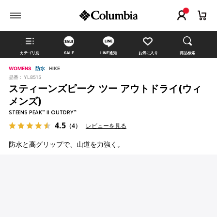
カテゴリ別
SALE
LINE通知
お気に入り
商品検索
WOMENS
防水
HIKE
品番 :
YL8515
スティーンズピーク ツー アウトドライ(ウィ
メンズ)
STEENS PEAK™ II OUTDRY™
4.5
（4）
レビューを見る
防水と高グリップで、山道を力強く。