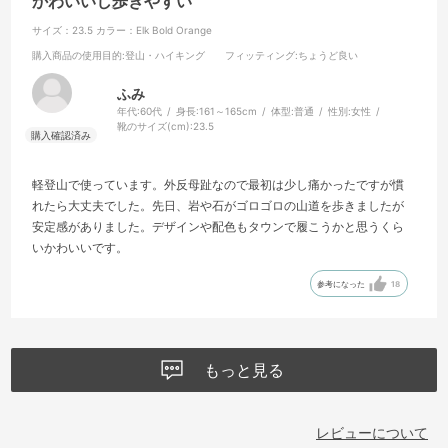
かわいいし歩きやすい
サイズ：23.5
カラー：Elk Bold Orange
購入商品の使用目的
:登山・ハイキング
フィッティング
:ちょうど良い
ふみ
年代:
60代
身長:
161～165cm
体型:
普通
性別:
女性
靴のサイズ(cm):
23.5
軽登山で使っています。外反母趾なので最初は少し痛かったですが慣
れたら大丈夫でした。先日、岩や石がゴロゴロの山道を歩きましたが
安定感がありました。デザインや配色もタウンで履こうかと思うくら
いかわいいです。
参考になった
18
もっと見る
レビューについて