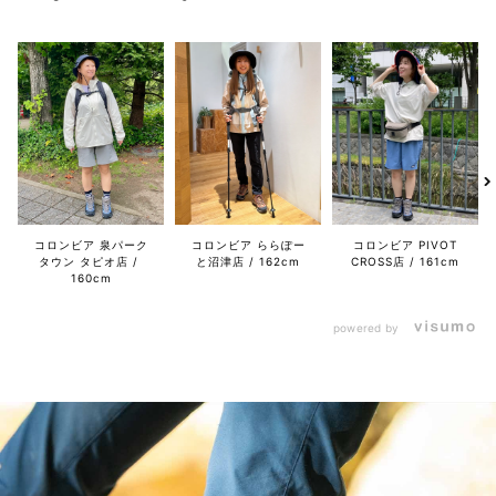
コロンビア 泉パーク
コロンビア ららぽー
コロンビア PIVOT
タウン タピオ店
と沼津店
162cm
CROSS店
161cm
160cm
powered by