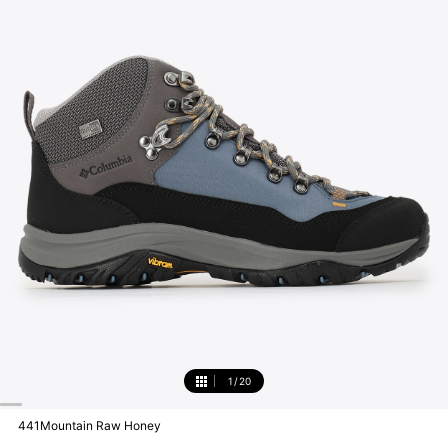
1
/
20
1
441Mountain Raw Honey