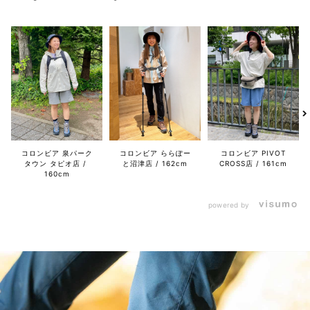
コロンビア 泉パーク
コロンビア ららぽー
コロンビア PIVOT
タウン タピオ店
と沼津店
162cm
CROSS店
161cm
160cm
powered by