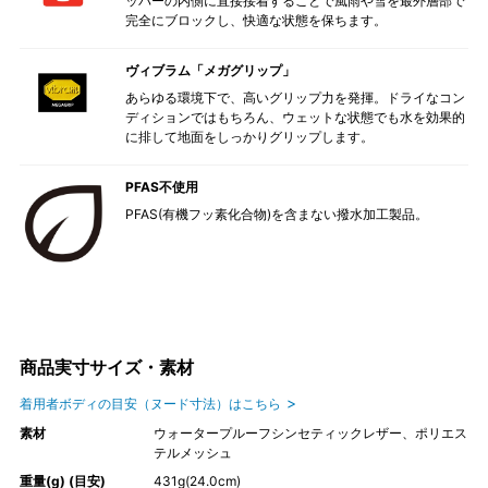
ッパーの内側に直接接着することで風雨や雪を最外層部で
完全にブロックし、快適な状態を保ちます。
ヴィブラム「メガグリップ」
あらゆる環境下で、高いグリップ力を発揮。ドライなコン
ディションではもちろん、ウェットな状態でも水を効果的
に排して地面をしっかりグリップします。
PFAS不使用
PFAS(有機フッ素化合物)を含まない撥水加工製品。
商品実寸サイズ・素材
着用者ボディの目安（ヌード寸法）はこちら
素材
ウォータープルーフシンセティックレザー、ポリエス
テルメッシュ
重量(g) (目安)
431g(24.0cm)