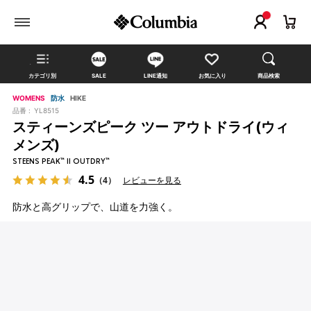
カテゴリ別
SALE
LINE通知
お気に入り
商品検索
WOMENS
防水
HIKE
品番 :
YL8515
スティーンズピーク ツー アウトドライ(ウィ
メンズ)
STEENS PEAK™ II OUTDRY™
4.5
（4）
レビューを見る
防水と高グリップで、山道を力強く。