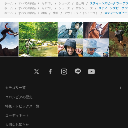
ホーム
すべての商品
カテゴリ
シューズ
登山靴
スティーンズピーク ツー ア
ホーム
すべての商品
カテゴリ
シューズ
防水シューズ
スティーンズピーク ツ
ホーム
すべての商品
機能
防水
アウトドライ（シューズ）
スティーンズピーク
twitter
facebook
instagram
line
youtube
カテゴリ一覧
コロンビアの歴史
特集・トピックス一覧
コーディネート
大切なお知らせ