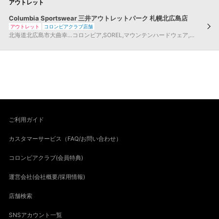
アウトレット
Columbia Sportswear 三井アウトレットパーク 札幌北広島店
アウトレット
コロンビアクラブ店舗
北海道
北広島市
大曲幸…
コロンビア
,
SOREL
,
マウンテンハードウェア
,
montrail
,
コ
ご利用ガイド
カスタマーサービス（FAQ/お問い合わせ）
コロンビアクラブ(会員特典)
運営会社(会社概要/採用情報)
店舗検索
SNSアカウント一覧