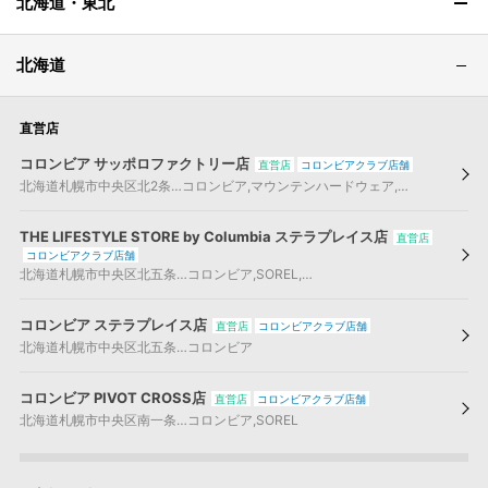
北海道・東北
北海道
直営店
コロンビア サッポロファクトリー店
直営店
コロンビアクラブ店舗
北海道
札幌市中央区
北2条…
コロンビア
,
マウンテンハードウェア
,
コロンビア ブ
THE LIFESTYLE STORE by Columbia ステラプレイス店
直営店
コロンビアクラブ店舗
北海道
札幌市中央区
北五条…
コロンビア
,
SOREL
,
コロンビア ブラックレーベル
コロンビア ステラプレイス店
直営店
コロンビアクラブ店舗
北海道
札幌市中央区
北五条…
コロンビア
コロンビア PIVOT CROSS店
直営店
コロンビアクラブ店舗
北海道
札幌市中央区
南一条…
コロンビア
,
SOREL