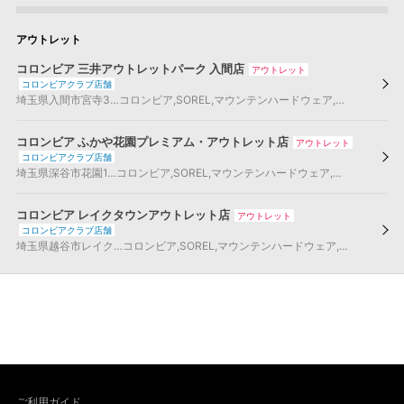
アウトレット
コロンビア 三井アウトレットパーク 入間店
アウトレット
コロンビアクラブ店舗
埼玉県
入間市
宮寺3…
コロンビア
,
SOREL
,
マウンテンハードウェア
,
montrail
,
コロ
コロンビア ふかや花園プレミアム・アウトレット店
アウトレット
コロンビアクラブ店舗
埼玉県
深谷市
花園1…
コロンビア
,
SOREL
,
マウンテンハードウェア
,
montrail
,
コロ
コロンビア レイクタウンアウトレット店
アウトレット
コロンビアクラブ店舗
埼玉県
越谷市
レイク…
コロンビア
,
SOREL
,
マウンテンハードウェア
,
montrail
,
コロ
ご利用ガイド