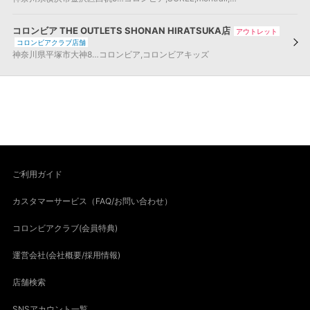
コロンビア THE OUTLETS SHONAN HIRATSUKA店
アウトレット
コロンビアクラブ店舗
神奈川県
平塚市
大神8…
コロンビア
,
コロンビアキッズ
ご利用ガイド
カスタマーサービス（FAQ/お問い合わせ）
コロンビアクラブ(会員特典)
運営会社(会社概要/採用情報)
店舗検索
SNSアカウント一覧