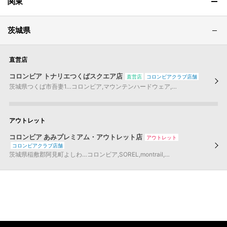
関東
茨城県
直営店
コロンビア トナリエつくばスクエア店
直営店
コロンビアクラブ店舗
茨城県
つくば市
吾妻1…
コロンビア
,
マウンテンハードウェア
,
コロンビア ブラッ
アウトレット
コロンビア あみプレミアム・アウトレット店
アウトレット
コロンビアクラブ店舗
茨城県
稲敷郡阿見町
よしわ…
コロンビア
,
SOREL
,
montrail
,
コロンビア ブラック