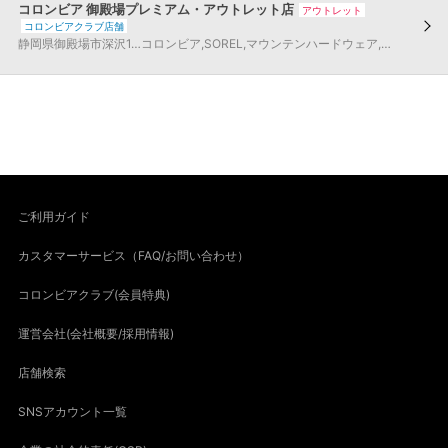
コロンビア 御殿場プレミアム・アウトレット店
アウトレット
コロンビアクラブ店舗
静岡県
御殿場市
深沢1…
コロンビア
,
SOREL
,
マウンテンハードウェア
,
montrail
,
コ
ご利用ガイド
カスタマーサービス（FAQ/お問い合わせ）
コロンビアクラブ(会員特典)
運営会社(会社概要/採用情報)
店舗検索
SNSアカウント一覧