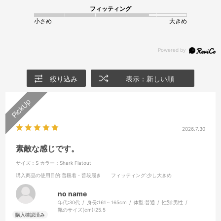
フィッティング
小さめ
大きめ
絞り込み
表示：新しい順
2026.7.30
素敵な感じです。
サイズ：S
カラー：Shark Flatout
購入商品の使用目的
:普段着・普段履き
フィッティング
:少し大きめ
no name
年代:
30代
身長:
161～165cm
体型:
普通
性別:
男性
靴のサイズ(cm):
25.5