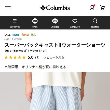
カテゴリ別
SALE
LINE通知
お気に入り
商品検索
SALE
MENS
紫外線
撥水
品番 :
FM6320
スーパーバックキャストIIウォーターショーツ
Super Backcast™ II Water Short
5.0
（1）
レビューを見る
水陸両用、オリジナル柄が夏に着映える！