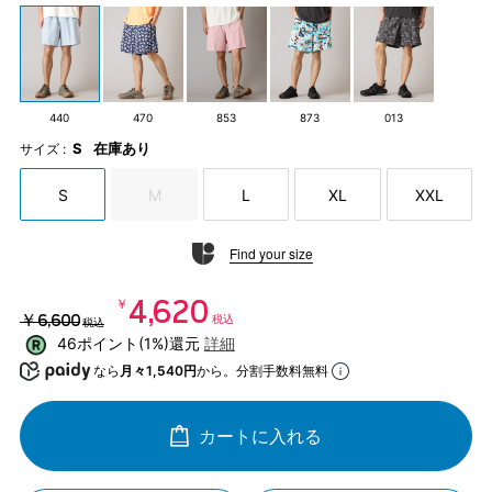
440
470
853
873
013
S
在庫あり
サイズ :
S
M
L
XL
XXL
Find your size
￥4,620
￥6,600
税込
税込
46ポイント(1%)還元
詳細
なら
月々1,540円
から。分割手数料無料
カートに入れる