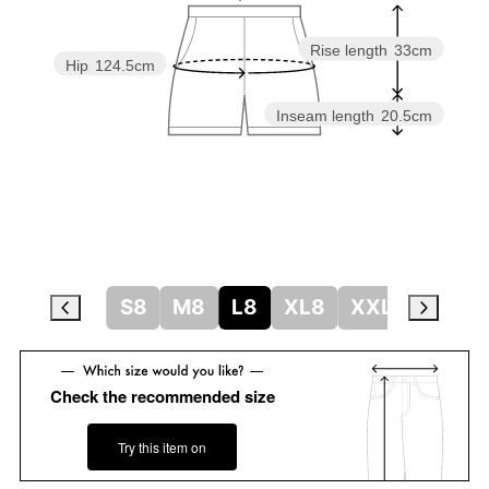
Rise length
33cm
Hip
124.5cm
Inseam length
20.5cm
S8
M8
L8
XL8
XXL8
Check the recommended size
Try this item on