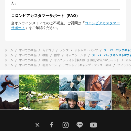
ん。
コロンビアカスタマーサポート（FAQ）
当オンラインストアでのご不明点、ご質問は「
コロンビアカスタマー
サポート
」をご確認ください。
ホーム
すべての商品
カテゴリ
メンズ
ボトムス・パンツ
スーパーバックキャ
ホーム
すべての商品
機能
撥水
オムニシールド
スーパーバックキャストIIウ
ホーム
すべての商品
機能
オムニシェイド│紫外線（日焼け対策/UVカット）
オ
ホーム
すべての商品
利用シーン
アウトドア│キャンプ・フェス・釣り
フィッシ
twitter
facebook
instagram
line
youtube