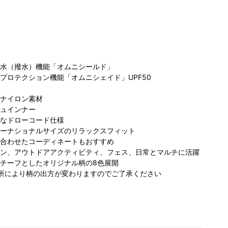
水（撥水）機能「オムニシールド」
プロテクション機能「オムニシェイド」UPF50
コ
ナイロン素材
ビア 名古
コロンビア らら
コロンビア らら
プ
ュインナー
ァッション
ぽーと富士見店
ぽーと富士見店
ウ
なドローコード仕様
170cm
168cm
168cm
ーナショナルサイズのリラックスフィット
合わせたコーディネートもおすすめ
ン、アウトドアアクティビティ、フェス、日常とマルチに活躍
チーフとしたオリジナル柄の8色展開
所により柄の出方が変わりますのでご了承ください