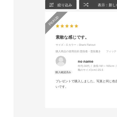
絞り込み
表示：新し
素敵な感じです。
サイズ：S
カラー：Shark Flatout
購入商品の使用目的
:普段着・普段履き
フィッテ
no name
年代:
30代
身長:
161～165cm
靴のサイズ(cm):
25.5
プレゼントで購入しました。写真と同じ色
いです。