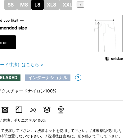
S8
M8
L8
XL8
XXL8
mended size
em on
ード寸法）はこちら
RELAXED
インターナショナル
テクスチャードナイロン100%
 / 裏地：ポリエステル100%
洗濯して下さい。 / 洗濯ネットを使用して下さい。 / 柔軟剤は使用しな
長時間放置しないで下さい。 / 洗濯後は直ちに、形を整えて干して下さい。