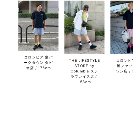
コロンビア 泉パ
THE LIFESTYLE
コロンビ
ークタウン タピ
STORE by
屋ファッ
オ店
175cm
Columbia ステ
ワン店
ラプレイス店
158cm