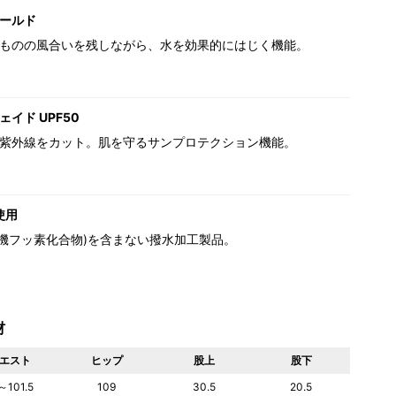
ールド
ものの風合いを残しながら、水を効果的にはじく機能。
イド UPF50
紫外線をカット。肌を守るサンプロテクション機能。
使用
(有機フッ素化合物)を含まない撥水加工製品。
材
エスト
ヒップ
股上
股下
～101.5
109
30.5
20.5