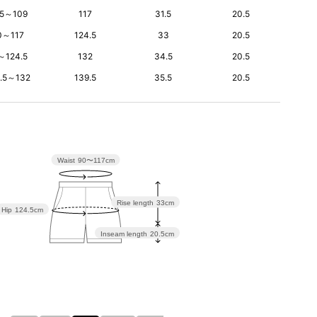
.5～109
117
31.5
20.5
0～117
124.5
33
20.5
～124.5
132
34.5
20.5
5.5～132
139.5
35.5
20.5
Waist
90〜117cm
Rise length
33cm
Hip
124.5cm
Inseam length
20.5cm