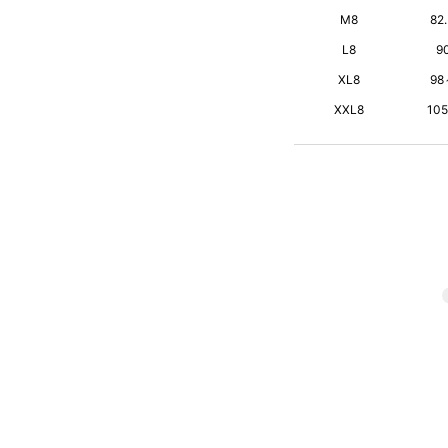
M8
82
L8
9
XL8
98
XXL8
10