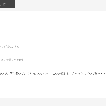
い順
ィング
:少し大きめ
体型:
普通
性別:
男性
合いで、落ち着いていてかっこいいです。はいた感じも、さらっとしていて履きや