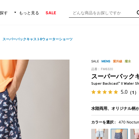
探す
もっと見る
SALE
スーパーバックキャストIIウォーターショーツ
SALE
MENS
紫外線
撥水
品番 :
FM6320
スーパーバックキ
Super Backcast™ II Water Sh
5.0
（1）
水陸両用、オリジナル柄
カラーを選択 :
470 Nocturn