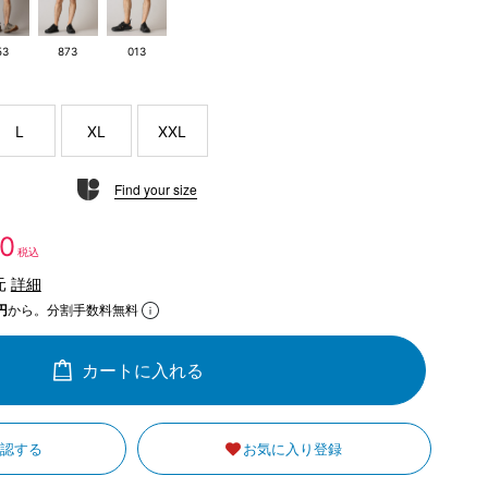
53
873
013
L
XL
XXL
Find your size
20
税込
元
詳細
円
から。分割手数料無料
カートに入れる
確認する
お気に入り登録