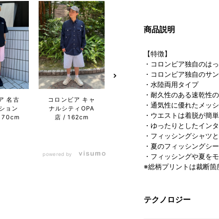
商品説明
【特徴】
・コロンビア独自のはっ
・コロンビア独自のサン
・水陸両用タイプ
コロンビア 土岐
・耐久性のある速乾性の
ア 名古
コロンビア キャ
コロン
プレミアム・ア
・通気性に優れたメッシ
ション
ナルシティOPA
屋フ
ウトレット店
・ウエストは着脱が簡単
170cm
店
162cm
ワン店
159cm
・ゆったりとしたインタ
・フィッシングシャツと
・夏のフィッシングシー
powered by
・フィッシングや夏をモ
※総柄プリントは裁断箇
テクノロジー