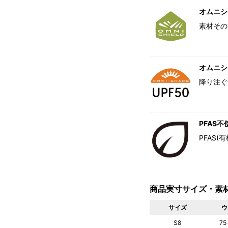
オムニシ
素材その
オムニシェ
降り注ぐ
PFAS不
PFAS
商品実寸サイズ・素
サイズ
ウ
S8
75