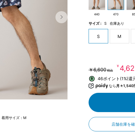
440
470
8
サイズ :
S
在庫あり
S
M
￥4,6
￥6,600
税込
46ポイント(1%)還
なら
月々1,540
m 着用サイズ：M
店舗在庫を