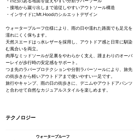
・凹凸のある地面を捉えやすい分割ラバーソール
・接地から蹴り出しまで追従しやすいアウトソール構造
・インサイドにMt.Hoodのシルエットデザイン
ウォータープルーフ仕様により、雨の日や濡れた路面でも足元を
濡れにくく保ちます。
天然スエードはっ水レザーを採用し、アウトドア感と日常に馴染
む風合いを両立。
肉厚なミッドソールが足裏をやわらかく支え、踵まわりのオーバ
ーレイが歩行時の安定感をサポート。
つま先のラバープロテクションや分割ラバーソールにより、旅先
の街歩きから軽いアウトドアまで使いやすい一足です。
旅行やキャンプ、雨の日の街歩きに、デニムやアウトドアパンツ
と合わせて自然なカジュアルスタイルを楽しめます。
テクノロジー
ウォータープルーフ