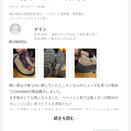
サイズ：27
カラー：Chalk
購入商品の使用目的
:登山・ハイキング,普段着・普段履き
フィッティング
:ちょうど良い
ナイン
年代:
40代
身長:
171～175cm
体型:
痩せ型
性別:
男性
靴のサイズ(cm):
27
軽い登山で使うのに探していたところこちらのシューズを見つけ初め
てColumbiaの商品購入しました。
まず色がとても気に入りました、ベージュ１色では無くタンの部分が
オレンジに近い赤でとてもお洒落だなと
そして実際に山歩きと平地を含め2、３時間履いてみましたが全く疲れ
たりもせず、滑りやすい土などの部分でも滑ることなくとても快適に
続きを読む
歩けました。
いい買い物ができました、ありがとうございます。