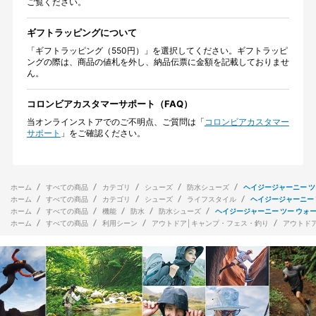
ご覧ください。
ギフトラッピングについて
「ギフトラッピング（550円）」を選択してください。ギフトラッピ
ングの際は、商品の値札を外し、納品伝票に金額を記載しておりませ
ん。
コロンビアカスタマーサポート（FAQ）
当オンラインストアでのご不明点、ご質問は「
コロンビアカスタマー
サポート
」をご確認ください。
ホーム
すべての商品
カテゴリ
シューズ
防水シューズ
ヘイジージャーニー ツ
ホーム
すべての商品
カテゴリ
シューズ
ライフスタイル
ヘイジージャーニー 
ホーム
すべての商品
機能
防水
防水シューズ
ヘイジージャーニー ツー ウォ
ホーム
すべての商品
利用シーン
アウトドア│キャンプ・フェス・釣り
アウトド