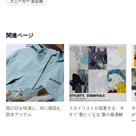
スニーカー 安定感
関連ページ
スタイリストが提案する、今
雨の日を快適に。街に馴染む
今
すぐ“着たくなる”夏の最適解
防水アイテム
が
ー