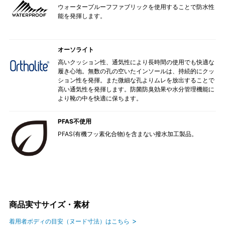
ウォータープルーフファブリックを使用することで防水性
能を発揮します。
オーソライト
高いクッション性、通気性により長時間の使用でも快適な
履き心地。無数の孔の空いたインソールは、持続的にクッ
ション性を発揮。また微細な孔よりムレを放出することで
高い通気性を発揮します。防菌防臭効果や水分管理機能に
より靴の中を快適に保ちます。
PFAS不使用
PFAS(有機フッ素化合物)を含まない撥水加工製品。
商品実寸サイズ・素材
着用者ボディの目安（ヌード寸法）はこちら