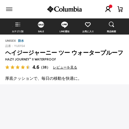
カテゴリ別
SALE
LINE通知
お気に入り
商品検索
UNISEX
防水
品番 :
YU0154
ヘイジージャーニー ツー ウォータープルーフ
HAZY JOURNEY™ II WATERPROOF
4.6
（38）
レビューを見る
厚底クッションで、毎日の移動を快適に。