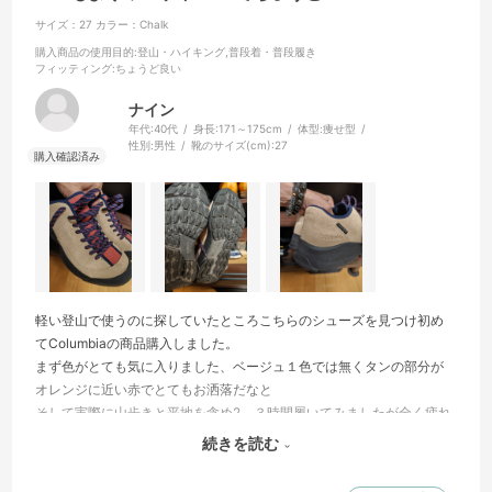
サイズ：27
カラー：Chalk
購入商品の使用目的
:登山・ハイキング,普段着・普段履き
フィッティング
:ちょうど良い
ナイン
年代:
40代
身長:
171～175cm
体型:
痩せ型
性別:
男性
靴のサイズ(cm):
27
軽い登山で使うのに探していたところこちらのシューズを見つけ初め
てColumbiaの商品購入しました。
まず色がとても気に入りました、ベージュ１色では無くタンの部分が
オレンジに近い赤でとてもお洒落だなと
そして実際に山歩きと平地を含め2、３時間履いてみましたが全く疲れ
たりもせず、滑りやすい土などの部分でも滑ることなくとても快適に
続きを読む
歩けました。
いい買い物ができました、ありがとうございます。