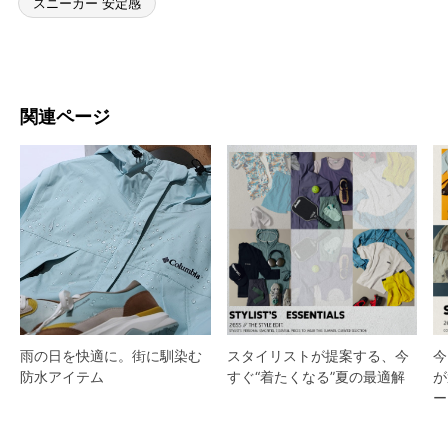
スニーカー 安定感
関連ページ
スタイリストが提案する、今
雨の日を快適に。街に馴染む
今
すぐ“着たくなる”夏の最適解
防水アイテム
が
ー