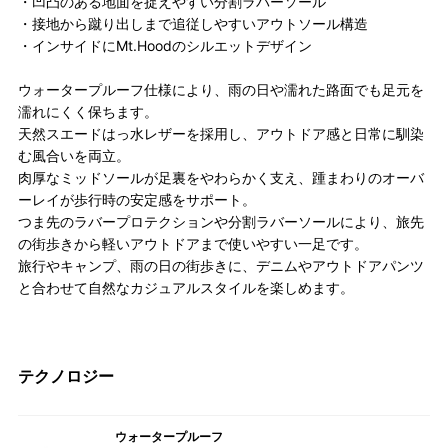
・凹凸のある地面を捉えやすい分割ラバーソール
・接地から蹴り出しまで追従しやすいアウトソール構造
・インサイドにMt.Hoodのシルエットデザイン
ウォータープルーフ仕様により、雨の日や濡れた路面でも足元を
濡れにくく保ちます。
天然スエードはっ水レザーを採用し、アウトドア感と日常に馴染
む風合いを両立。
肉厚なミッドソールが足裏をやわらかく支え、踵まわりのオーバ
ーレイが歩行時の安定感をサポート。
つま先のラバープロテクションや分割ラバーソールにより、旅先
の街歩きから軽いアウトドアまで使いやすい一足です。
旅行やキャンプ、雨の日の街歩きに、デニムやアウトドアパンツ
と合わせて自然なカジュアルスタイルを楽しめます。
テクノロジー
ウォータープルーフ