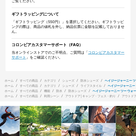
ご覧ください。
ギフトラッピングについて
「ギフトラッピング（550円）」を選択してください。ギフトラッピ
ングの際は、商品の値札を外し、納品伝票に金額を記載しておりませ
ん。
コロンビアカスタマーサポート（FAQ）
当オンラインストアでのご不明点、ご質問は「
コロンビアカスタマー
サポート
」をご確認ください。
ホーム
すべての商品
カテゴリ
シューズ
防水シューズ
ヘイジージャーニー ツ
ホーム
すべての商品
カテゴリ
シューズ
ライフスタイル
ヘイジージャーニー 
ホーム
すべての商品
機能
防水
防水シューズ
ヘイジージャーニー ツー ウォ
ホーム
すべての商品
利用シーン
アウトドア│キャンプ・フェス・釣り
アウトド