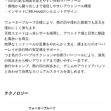
・凹凸のある地面を捉えやすい分割ラバーソール
・接地から蹴り出しまで追従しやすいアウトソール構造
・インサイドにMt.Hoodのシルエットデザイン
ウォータープルーフ仕様により、雨の日や濡れた路面でも足元を
濡れにくく保ちます。
天然スエードはっ水レザーを採用し、アウトドア感と日常に馴染
む風合いを両立。
肉厚なミッドソールが足裏をやわらかく支え、踵まわりのオーバ
ーレイが歩行時の安定感をサポート。
つま先のラバープロテクションや分割ラバーソールにより、旅先
の街歩きから軽いアウトドアまで使いやすい一足です。
旅行やキャンプ、雨の日の街歩きに、デニムやアウトドアパンツ
と合わせて自然なカジュアルスタイルを楽しめます。
テクノロジー
ウォータープルーフ