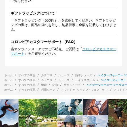
ご覧ください。
ギフトラッピングについて
「ギフトラッピング（550円）」を選択してください。ギフトラッピ
ングの際は、商品の値札を外し、納品伝票に金額を記載しておりませ
ん。
コロンビアカスタマーサポート（FAQ）
当オンラインストアでのご不明点、ご質問は「
コロンビアカスタマー
サポート
」をご確認ください。
ホーム
すべての商品
カテゴリ
シューズ
防水シューズ
ヘイジージャーニー ツ
ホーム
すべての商品
カテゴリ
シューズ
ライフスタイル
ヘイジージャーニー 
ホーム
すべての商品
機能
防水
防水シューズ
ヘイジージャーニー ツー ウォ
ホーム
すべての商品
利用シーン
アウトドア│キャンプ・フェス・釣り
アウトド