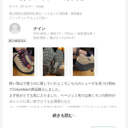
サイズ：27
カラー：Chalk
購入商品の使用目的
:登山・ハイキング,普段着・普段履き
フィッティング
:ちょうど良い
ナイン
年代:
40代
身長:
171～175cm
体型:
痩せ型
性別:
男性
靴のサイズ(cm):
27
軽い登山で使うのに探していたところこちらのシューズを見つけ初め
てColumbiaの商品購入しました。
まず色がとても気に入りました、ベージュ１色では無くタンの部分が
オレンジに近い赤でとてもお洒落だなと
そして実際に山歩きと平地を含め2、３時間履いてみましたが全く疲れ
たりもせず、滑りやすい土などの部分でも滑ることなくとても快適に
続きを読む
歩けました。
いい買い物ができました、ありがとうございます。