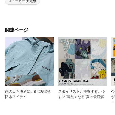
スニーカー 安定感
関連ページ
スタイリストが提案する、今
雨の日を快適に。街に馴染む
今
すぐ“着たくなる”夏の最適解
防水アイテム
が
ー