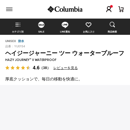
カテゴリ別
SALE
LINE通知
お気に入り
商品検索
UNISEX
防水
品番 :
YU0154
ヘイジージャーニー ツー ウォータープルーフ
HAZY JOURNEY™ II WATERPROOF
4.6
（38）
レビューを見る
厚底クッションで、毎日の移動を快適に。