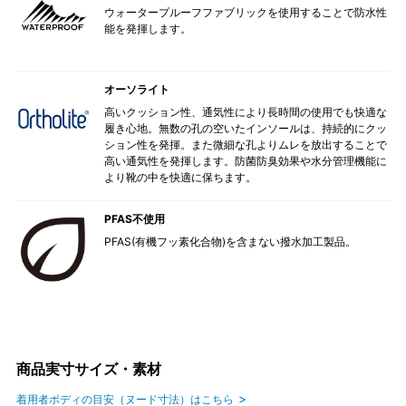
ウォータープルーフファブリックを使用することで防水性
能を発揮します。
オーソライト
高いクッション性、通気性により長時間の使用でも快適な
履き心地。無数の孔の空いたインソールは、持続的にクッ
ション性を発揮。また微細な孔よりムレを放出することで
高い通気性を発揮します。防菌防臭効果や水分管理機能に
より靴の中を快適に保ちます。
PFAS不使用
PFAS(有機フッ素化合物)を含まない撥水加工製品。
商品実寸サイズ・素材
着用者ボディの目安（ヌード寸法）はこちら