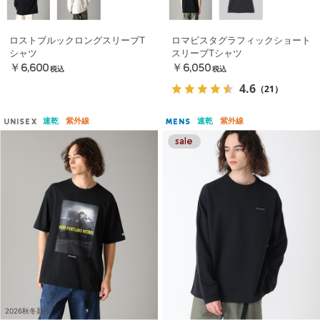
ロストブルックロングスリーブT
ロマビスタグラフィックショート
シャツ
スリーブTシャツ
￥6,600
￥6,050
税込
税込
4.6
（21）
速乾
紫外線
速乾
紫外線
UNISEX
MENS
2026秋冬新作