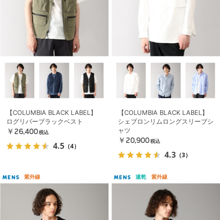
【COLUMBIA BLACK LABEL】
【COLUMBIA BLACK LABEL】
ログリバーブラックベスト
シェブロンリムロングスリーブシ
ャツ
￥26,400
税込
￥20,900
税込
4.5
（4）
4.3
（3）
紫外線
速乾
紫外線
MENS
MENS