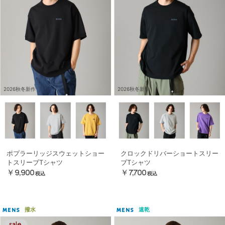
2026秋冬新作
2026秋冬新作
ポプラーリッジスウェットショー
クロックドリバーショートスリー
トスリーブTシャツ
ブTシャツ
￥9,900
￥7,700
税込
税込
撥水
速乾
MENS
MENS