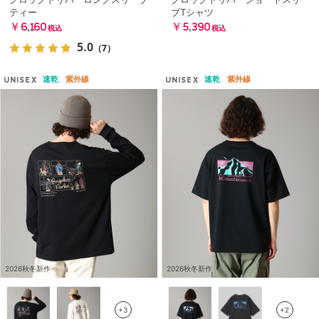
ティー
ブTシャツ
￥6,160
￥5,390
税込
税込
5.0
（7）
速乾
紫外線
速乾
紫外線
UNISEX
UNISEX
2026秋冬新作
2026秋冬新作
+3
+2