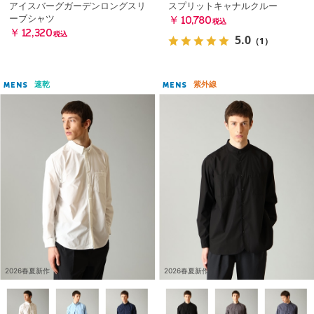
アイスバーグガーデンロングスリ
スプリットキャナルクルー
ーブシャツ
￥10,780
税込
￥12,320
税込
5.0
（1）
速乾
紫外線
MENS
MENS
2026春夏新作
2026春夏新作