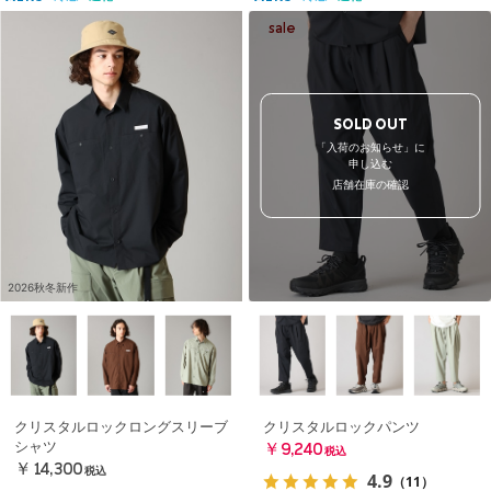
SOLD OUT
「入荷のお知らせ」に
申し込む
店舗在庫の確認
2026秋冬新作
クリスタルロックロングスリーブ
クリスタルロックパンツ
シャツ
￥9,240
税込
￥14,300
税込
4.9
（11）