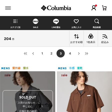
カテゴリ別
SALE
LINE通知
お気に入り
商品検索
204
件
おすすめ順
1色表示
絞込み
1
2
3
4
紫外線
撥水
冷感
速乾
MENS
MENS
SOLD OUT
「入荷のお知らせ」に
申し込む
店舗在庫の確認