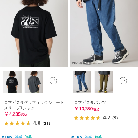
2026春夏新作
+2
+2
ロマビスタグラフィックショート
ロマビスタパンツ
スリーブTシャツ
￥10,780
税込
￥4,235
税込
4.7
（9）
4.6
（21）
冷感
速乾
冷感
速乾
MENS
MENS