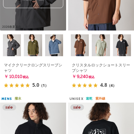
2026春夏新作
マイククリークロングスリーブシ
クリスタルロックショートスリー
ャツ
ブシャツ
￥10,010
￥9,240
税込
税込
5.0
4.8
（1）
（4）
撥水
速乾
紫外線
MENS
UNISEX