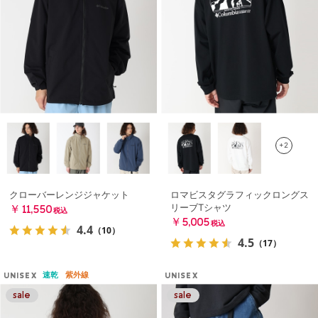
+2
クローバーレンジジャケット
ロマビスタグラフィックロングス
リーブTシャツ
￥11,550
税込
￥5,005
税込
4.4
（10）
4.5
（17）
速乾
紫外線
UNISEX
UNISEX