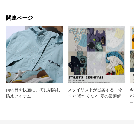
関連ページ
スタイリストが提案する、今
雨の日を快適に。街に馴染む
今
すぐ“着たくなる”夏の最適解
防水アイテム
が
ー