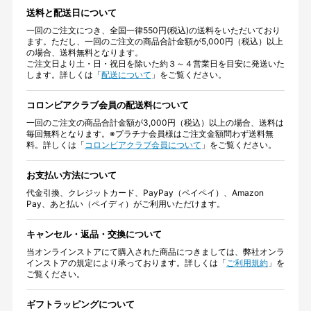
送料と配送日について
一回のご注文につき、全国一律550円(税込)の送料をいただいており
ます。ただし、一回のご注文の商品合計金額が5,000円（税込）以上
の場合、送料無料となります。
ご注文日より土・日・祝日を除いた約３～４営業日を目安に発送いた
します。詳しくは「
配送について
」をご覧ください。
コロンビアクラブ会員の配送料について
一回のご注文の商品合計金額が3,000円（税込）以上の場合、送料は
毎回無料となります。※プラチナ会員様はご注文金額問わず送料無
料。詳しくは「
コロンビアクラブ会員について
」をご覧ください。
お支払い方法について
代金引換、クレジットカード、PayPay（ペイペイ）、Amazon
Pay、あと払い（ペイディ）がご利用いただけます。
キャンセル・返品・交換について
当オンラインストアにて購入された商品につきましては、弊社オンラ
インストアの規定により承っております。詳しくは「
ご利用規約
」を
ご覧ください。
ギフトラッピングについて