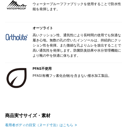
ウォータープルーフファブリックを使用することで防水性
能を発揮します。
オーソライト
高いクッション性、通気性により長時間の使用でも快適な
履き心地。無数の孔の空いたインソールは、持続的にクッ
ション性を発揮。また微細な孔よりムレを放出することで
高い通気性を発揮します。防菌防臭効果や水分管理機能に
より靴の中を快適に保ちます。
PFAS不使用
PFAS(有機フッ素化合物)を含まない撥水加工製品。
商品実寸サイズ・素材
着用者ボディの目安（ヌード寸法）はこちら