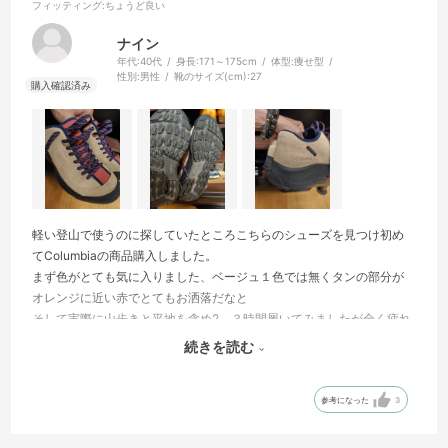
フィッティング
:ちょうど良い
ナイン
年代:
40代
身長:
171～175cm
体型:
痩せ型
性別:
男性
靴のサイズ(cm):
27
軽い登山で使うのに探していたところこちらのシューズを見つけ初め
てColumbiaの商品購入しました。
まず色がとても気に入りました、ベージュ１色では無くタンの部分が
オレンジに近い赤でとてもお洒落だなと
そして実際に山歩きと平地を含め2、３時間履いてみましたが全く疲れ
たりもせず、滑りやすい土などの部分でも滑ることなくとても快適に
続きを読む
歩けました。
いい買い物ができました、ありがとうございます。
参考になった
3