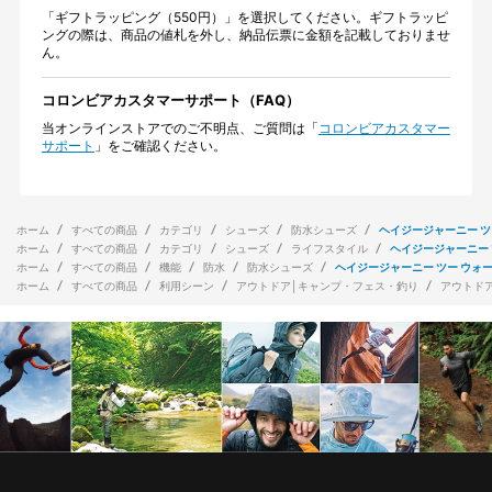
「ギフトラッピング（550円）」を選択してください。ギフトラッピ
ングの際は、商品の値札を外し、納品伝票に金額を記載しておりませ
ん。
コロンビアカスタマーサポート（FAQ）
当オンラインストアでのご不明点、ご質問は「
コロンビアカスタマー
サポート
」をご確認ください。
ホーム
すべての商品
カテゴリ
シューズ
防水シューズ
ヘイジージャーニー ツ
ホーム
すべての商品
カテゴリ
シューズ
ライフスタイル
ヘイジージャーニー 
ホーム
すべての商品
機能
防水
防水シューズ
ヘイジージャーニー ツー ウォ
ホーム
すべての商品
利用シーン
アウトドア│キャンプ・フェス・釣り
アウトド