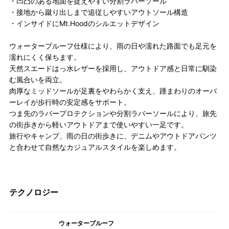
・凹凸のある地面を捉えやすい分割ラバーソール
・接地から蹴り出しまで追従しやすいアウトソール構造
・インサイドにMt.Hoodのシルエットデザイン
ウォータープルーフ仕様により、雨の日や濡れた路面でも足元を
濡れにくく保ちます。
天然スエードはっ水レザーを採用し、アウトドア感と日常に馴染
む風合いを両立。
肉厚なミッドソールが足裏をやわらかく支え、踵まわりのオーバ
ーレイが歩行時の安定感をサポート。
つま先のラバープロテクションや分割ラバーソールにより、旅先
の街歩きから軽いアウトドアまで使いやすい一足です。
旅行やキャンプ、雨の日の街歩きに、デニムやアウトドアパンツ
と合わせて自然なカジュアルスタイルを楽しめます。
テクノロジー
ウォータープルーフ