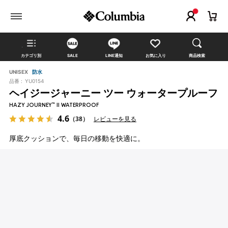
カテゴリ別
SALE
LINE通知
お気に入り
商品検索
UNISEX
防水
品番 :
YU0154
ヘイジージャーニー ツー ウォータープルーフ
HAZY JOURNEY™ II WATERPROOF
4.6
（38）
レビューを見る
厚底クッションで、毎日の移動を快適に。