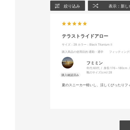
絞り込み
表示：新し
テラストライドアロー
サイズ：28
カラー：Black Titanium II
購入商品の使用目的
:通勤・通学
フィッティング
フミミン
年代:
60代
身長:
176～180cm
靴のサイズ(cm):
28
夏のスニーカー軽いし、涼しくぴったりフ