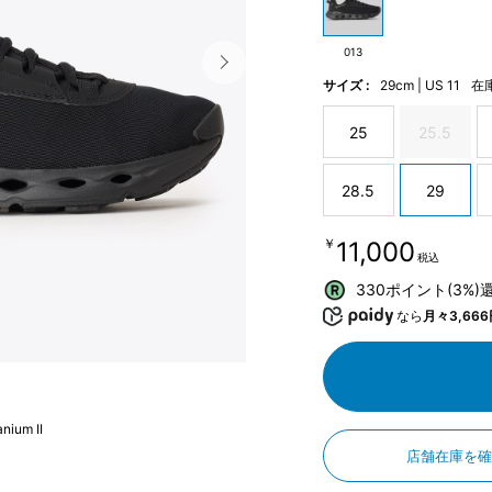
013
サイズ :
29cm | US 11
在
25
25.5
28.5
29
￥11,000
税込
330ポイント(3%)
なら
月々3,666
nium II
店舗在庫を