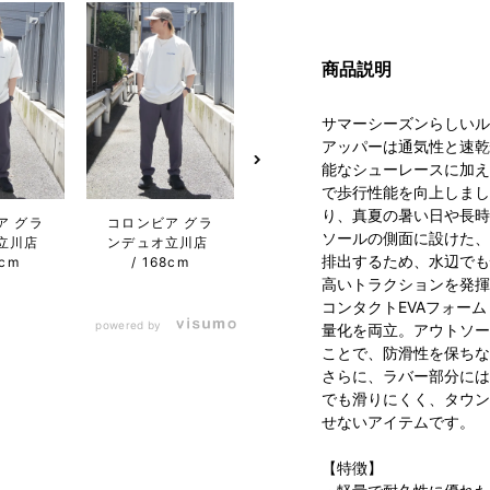
商品説明
サマーシーズンらしいル
アッパーは通気性と速乾
能なシューレースに加え
で歩行性能を向上しまし
り、真夏の暑い日や長時
ア グラ
コロンビア グラ
Columbia 新潟
コロン
ソールの側面に設けた、
立川店
ンデュオ立川店
ビルボードプレ
ンデュ
排出するため、水辺でも
8cm
168cm
イス店
178cm
高いトラクションを発揮
コンタクトEVAフォー
powered by
量化を両立。アウトソー
ことで、防滑性を保ちな
さらに、ラバー部分には
でも滑りにくく、タウン
せないアイテムです。
【特徴】