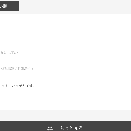
い順
:ちょうど良い
体型:
普通
性別:
男性
ィット、バッチリです。
もっと見る