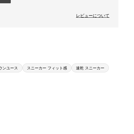
レビューについて
ウンユース
スニーカー フィット感
速乾 スニーカー