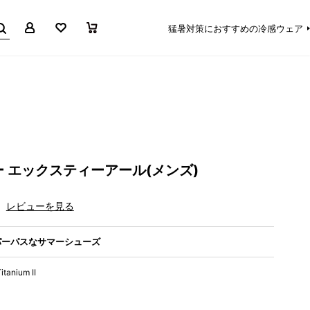
マイページ
お気に入り
買い物かご
猛暑対策におすすめの冷感ウェア
 エックスティーアール(メンズ)
レビューを見る
パーパスなサマーシューズ
itanium II