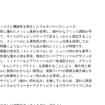
ックスと機能性を両立したマルチパーパスシューズ。
性に優れたメッシュ素材を使用し、細やかなフィット調節が可
て、サイドのウェビングテープで足をしっかりと固定すること
た。インソールにも通気性の良いメッシュ仕様を採用してお
間履くようなシーンでも足が蒸れにくいことが特徴です。
ビア グラ
コロンビア グラ
コロンビア グラ
コロ
複数の排水孔（ドレインホール）が、シューズ内の水を素早く
オ立川店
ンデュオ立川店
ンデュオ立川店
快適な履き心地を実現。独自のラバーアウトソールデザインが
175cm
175cm
175cm
し、ミッドソールとアウトソールが一体成型された、グランド
ム「オムニグリップライト」を搭載することにより、耐久性と軽
ルに負担のかからない箇所は、底面ラバーの面積を極力減らす
がら軽量性とクッション性の向上を実現しました。
サイピング（細かい切れ込み）を施しているため、濡れた路面
ユースからウォーターアクティビティまでサマーライフに欠か