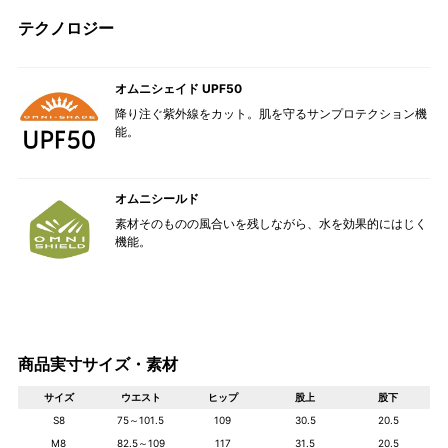
テクノロジー
オムニシェイド UPF50
降り注ぐ紫外線をカット。肌を守るサンプロテクション機
能。
オムニシールド
素材そのものの風合いを残しながら、水を効果的にはじく
機能。
商品実寸サイズ・素材
サイズ
ウエスト
ヒップ
股上
股下
S8
75～101.5
109
30.5
20.5
M8
82.5～109
117
31.5
20.5