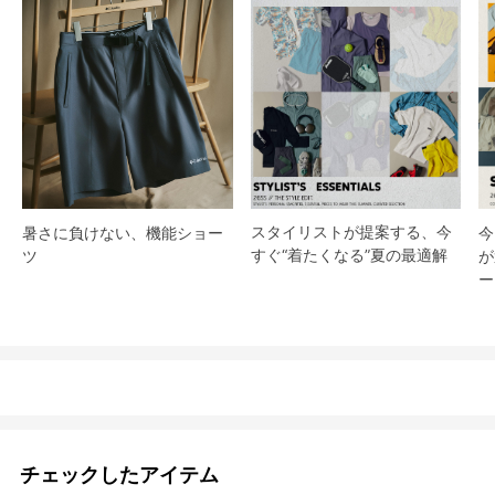
スタイリストが提案する、今
暑さに負けない、機能ショー
今
すぐ“着たくなる”夏の最適解
ツ
が
ー
チェックしたアイテム