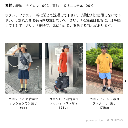
素材：
表地：ナイロン 100% / 裏地：ポリエステル 100%
ボタン、ファスナー等は閉じて洗濯して下さい。 / 柔軟剤は使用しないで下
さい。 / 濡れたまま長時間放置しないで下さい。 / 洗濯後は直ちに、形を整
えて干して下さい。 / 長時間、光に当たると変色する恐れがあります。
コロンビア 名古屋フ
コロンビア 名古屋フ
コロンビア サッポロ
ァッションワン店
ァッションワン店
ファクトリｰ店
168cm
168cm
175cm
powered by