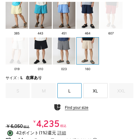
385
443
451
464
607
019
010
023
160
L
在庫あり
サイズ :
S
M
L
XL
XXL
Find your size
￥4,235
￥6,050
税込
税込
42ポイント(1%)還元
詳細