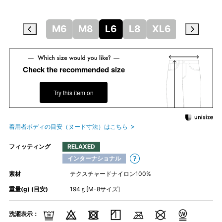
S6
S8
M6
M8
L6
L8
XL6
XL8
X
Check the recommended size
Try this item on
着用者ボディの目安（ヌード寸法）はこちら
フィッティング
RELAXED
インターナショナル
素材
テクスチャードナイロン100%
重量(g) (目安)
194ｇ[M-8サイズ]
洗濯表示：