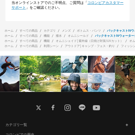
当オンラインストアでのご不明点、ご質問は「
コロンビアカスタマー
サポート
」をご確認ください。
ホーム
すべての商品
カテゴリ
メンズ
ボトムス・パンツ
バックキャストIV
ホーム
すべての商品
機能
撥水
オムニシールド
バックキャストIVウォーター
ホーム
すべての商品
機能
オムニシェイド│紫外線（日焼け対策/UVカット）
オ
ホーム
すべての商品
利用シーン
アウトドア│キャンプ・フェス・釣り
フィッシ
twitter
facebook
instagram
line
youtube
カテゴリ一覧
コロンビアの歴史