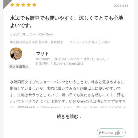
2026.6.16
水辺でも街中でも使いやすく、涼しくてとても心地
よいです。
サイズ：XL
カラー：City Grey
購入商品の使用目的
:普段着・普段履き
フィッティング
:ちょうど良い
マサト
年代:
50代
身長:
161～165cm
体型:
ぽっちゃり
性別:
男性
靴のサイズ(cm):
26.5
水陸両用タイプのショートパンツということで、軽さと乾きやすさに
期待していましたが、実際に履いてみると想像以上に使いやすいで
す。生地はサラッとしていて、暑い日でも重たさを感じにくく、汗を
かいてもベタつきにくい印象です。City Greyの色は明るすぎず暗すぎ
ず、清潔感があって合わせやすいです。Tシャツやサンダルとの相性も
良く、海や川などのレジャーだけでなく、普段の散歩や買い物にも自
続きを読む
然に使えます。いかにも水着という感じが強すぎないので、街中でも
違和感がありません。ウエストまわりも楽で、リラックスして履ける
参考になった
2
ところが気に入りました。夏場に気軽に履けるパンツとして、1枚ある