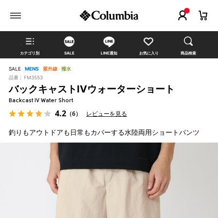
カテゴリ別
SALE
LINE通知
お気に入り
商品検索
SALE
MENS
紫外線
撥水
品番 :
FM3553
バックキャストIVウォーターショート
Backcast IV Water Short
4.2
（6）
レビューを見る
釣りもアウトドアも日常もカバーする水陸両用ショートパンツ