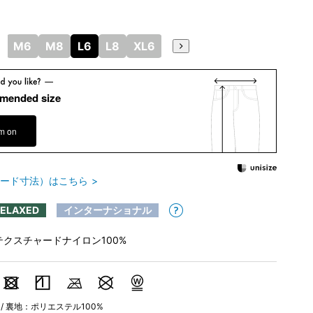
M6
M8
L6
L8
XL6
XL8
XXL6
XXL8
mended size
em on
ード寸法）はこちら
RELAXED
インターナショナル
テクスチャードナイロン100%
 / 裏地：ポリエステル100%