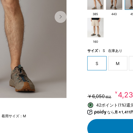
385
443
4
160
サイズ :
S
在庫あり
S
M
￥4,2
￥6,050
税込
42ポイント(1%)還
なら
月々1,411
m 着用サイズ：M