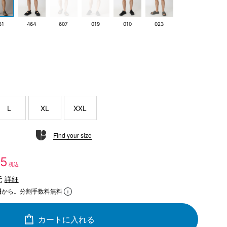
51
464
607
019
010
023
L
XL
XXL
Find your size
35
税込
元
詳細
円
から。分割手数料無料
カートに入れる