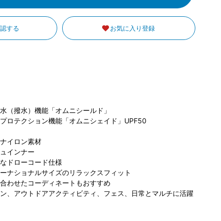
確認する
お気に入り登録
コ
ビア らら
コロンビア らら
コロンビア アウ
ポ
と名古屋み
ぽーと名古屋み
トドアヴィレッ
水（撥水）機能「オムニシールド」
クルス店
なとアクルス店
ジ店
168cm
プロテクション機能「オムニシェイド」UPF50
175cm
175cm
ナイロン素材
ュインナー
なドローコード仕様
ーナショナルサイズのリラックスフィット
合わせたコーディネートもおすすめ
ン、アウトドアアクティビティ、フェス、日常とマルチに活躍