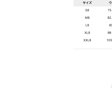
サイズ
ウ
S8
75
M8
82
L8
9
XL8
98
XXL8
10