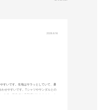
2026.6.16
いやすいです。生地はサラッとしていて、暑
て合わせやすいです。Tシャツやサンダルとの
ないので、街中でも違和感がありません。ウ
利だと思います。軽さ、乾きやすさ、普段
足できる商品でした。