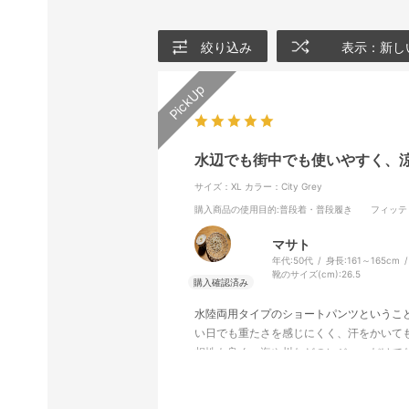
絞り込み
表示：新し
水辺でも街中でも使いやすく、
サイズ：XL
カラー：City Grey
購入商品の使用目的
:普段着・普段履き
フィッテ
マサト
年代:
50代
身長:
161～165cm
靴のサイズ(cm):
26.5
水陸両用タイプのショートパンツというこ
い日でも重たさを感じにくく、汗をかいても
相性も良く、海や川などのレジャーだけで
エストまわりも楽で、リラックスして履け
使いのしやすさのバランスが良く、これか