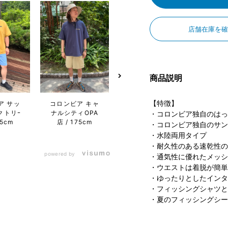
店舗在庫を
商品説明
【特徴】
ア サッ
コロンビア キャ
コロンビア キャ
コロン
クトリｰ
ナルシティOPA
ナルシティOPA
ぽー
・コロンビア独自のはっ
75cm
店
175cm
店
175cm
なとア
・コロンビア独自のサン
・水陸両用タイプ
・耐久性のある速乾性の
powered by
・通気性に優れたメッシ
・ウエストは着脱が簡単
・ゆったりとしたインタ
・フィッシングシャツと
・夏のフィッシングシー