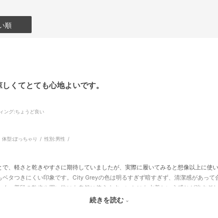
い順
涼しくてとても心地よいです。
ィング
:ちょうど良い
体型:
ぽっちゃり
性別:
男性
とで、軽さと乾きやすさに期待していましたが、実際に履いてみると想像以上に使
ベタつきにくい印象です。City Greyの色は明るすぎず暗すぎず、清潔感があっ
なく、普段の散歩や買い物にも自然に使えます。いかにも水着という感じが強すぎ
るところが気に入りました。夏場に気軽に履けるパンツとして、1枚あるとかなり便
続きを読む
らの季節に活躍してくれそうです。水辺のレジャー用としても、日常用としても満