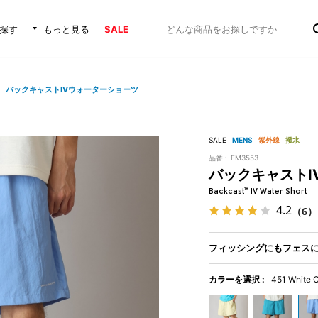
探す
もっと見る
SALE
バックキャストIVウォーターショーツ
SALE
MENS
紫外線
撥水
品番 :
FM3553
バックキャストI
Backcast™ IV Water Short
4.2
（6）
フィッシングにもフェス
カラーを選択 :
451 White 