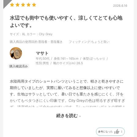
2026.6.16
水辺でも街中でも使いやすく、涼しくてとても心地
よいです。
サイズ：XL
カラー：City Grey
購入商品の使用目的
:普段着・普段履き
フィッティング
:ちょうど良い
マサト
年代:
50代
身長:
161～165cm
体型:
ぽっちゃり
性別:
男性
靴のサイズ(cm):
26.5
水陸両用タイプのショートパンツということで、軽さと乾きやすさに
期待していましたが、実際に履いてみると想像以上に使いやすいで
す。生地はサラッとしていて、暑い日でも重たさを感じにくく、汗を
かいてもベタつきにくい印象です。City Greyの色は明るすぎず暗すぎ
ず、清潔感があって合わせやすいです。Tシャツやサンダルとの相性も
良く、海や川などのレジャーだけでなく、普段の散歩や買い物にも自
続きを読む
然に使えます。いかにも水着という感じが強すぎないので、街中でも
違和感がありません。ウエストまわりも楽で、リラックスして履ける
参考になった
2
ところが気に入りました。夏場に気軽に履けるパンツとして、1枚ある