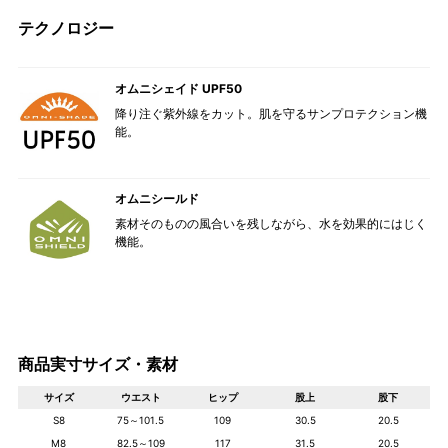
テクノロジー
オムニシェイド UPF50
降り注ぐ紫外線をカット。肌を守るサンプロテクション機
能。
オムニシールド
素材そのものの風合いを残しながら、水を効果的にはじく
機能。
商品実寸サイズ・素材
サイズ
ウエスト
ヒップ
股上
股下
S8
75～101.5
109
30.5
20.5
M8
82.5～109
117
31.5
20.5