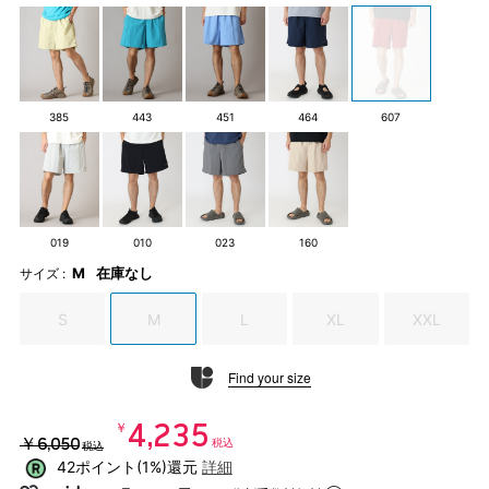
385
443
451
464
607
019
010
023
160
M
在庫なし
サイズ :
S
M
L
XL
XXL
Find your size
￥4,235
￥6,050
税込
税込
42ポイント(1%)還元
詳細