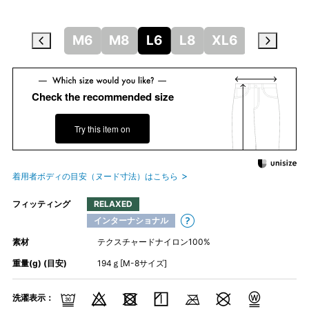
S6
S8
M6
M8
L6
L8
XL6
XL8
X
Check the recommended size
Try this item on
着用者ボディの目安（ヌード寸法）はこちら
フィッティング
RELAXED
インターナショナル
素材
テクスチャードナイロン100%
重量(g) (目安)
194ｇ[M-8サイズ]
洗濯表示：