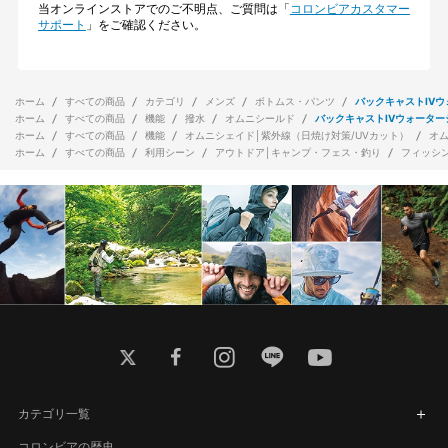
当オンラインストアでのご不明点、ご質問は「
コロンビアカスタマー
サポート
」をご確認ください。
ホーム
すべての商品
カテゴリ
メンズ
ボトムス・パンツ
バックキャストIV
ホーム
すべての商品
機能
撥水
オムニシールド
バックキャストIVウォーター
ホーム
すべての商品
機能
オムニシェイド│紫外線（日焼け対策/UVカット）
オ
ホーム
すべての商品
利用シーン
アウトドア│キャンプ・フェス・釣り
フィッシ
twitter
facebook
instagram
line
youtube
カテゴリ一覧
コロンビアの歴史