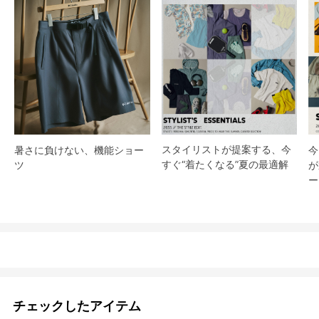
スタイリストが提案する、今
暑さに負けない、機能ショー
今
すぐ“着たくなる”夏の最適解
ツ
が
ー
チェックしたアイテム