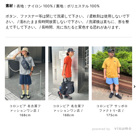
素材：
表地：ナイロン 100% / 裏地：ポリエステル 100%
ボタン、ファスナー等は閉じて洗濯して下さい。 / 柔軟剤は使用しないで下
さい。 / 濡れたまま長時間放置しないで下さい。 / 洗濯後は直ちに、形を整
えて干して下さい。 / 長時間、光に当たると変色する恐れがあります。
コロンビア 名古屋フ
コロンビア 名古屋フ
コロンビア サッポロ
ァッションワン店
ァッションワン店
ファクトリｰ店
168cm
168cm
175cm
powered by