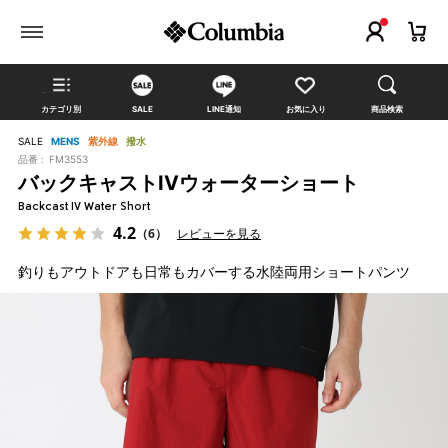
カテゴリ別
SALE
LINE通知
お気に入り
商品検索
SALE
MENS
紫外線
撥水
品番 :
FM3553
バックキャストIVウォーターショート
Backcast IV Water Short
4.2
（6）
レビューを見る
釣りもアウトドアも日常もカバーする水陸両用ショートパンツ