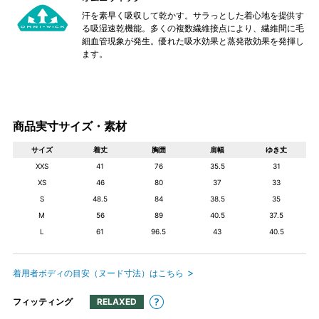
汗を素早く吸収して乾かす。サラっとした着心地を提供す
る吸湿速乾機能。多くの複数繊維接点により、繊維間に毛
細血管現象が発生。優れた吸水効果と蒸発散効果を発揮し
ます。
商品実寸サイズ・素材
サイズ
着丈
胸囲
肩幅
ゆき丈
XXS
41
76
35.5
31
XS
46
80
37
33
S
48.5
84
38.5
35
M
56
89
40.5
37.5
L
61
96.5
43
40.5
着用者ボディの目安（ヌード寸法）はこちら
フィッティング
RELAXED