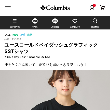
カテゴリ別
SALE
LINE通知
お気に入り
商品検索
SALE
KIDS
冷感
速乾
品番 :
PY1683
ユースコールドベイダッシュグラフィック
SSTシャツ
Y Cold Bay Dash™ Graphic SS Tee
汗をたくさん掻いて、夏遊びを思いっきり楽しもう！