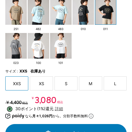
251
482
483
010
011
023
100
101
XXS
在庫あり
サイズ :
XXS
XS
S
M
L
￥3,080
￥4,400
税込
税込
30ポイント(1%)還元
詳細
なら
月々1,026円
から。分割手数料無料