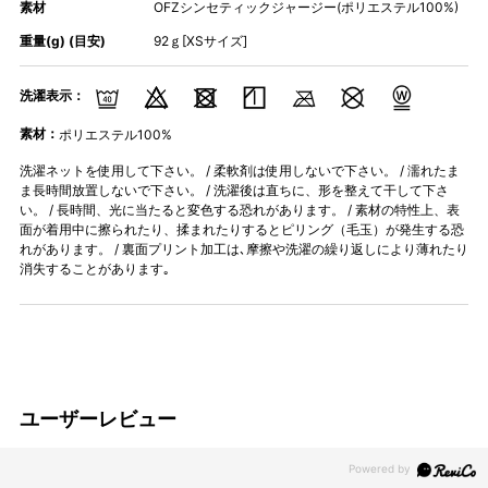
素材
OFZシンセティックジャージー(ポリエステル100%)
重量(g) (目安)
92ｇ[XSサイズ]
洗濯表示：
素材：
ポリエステル100%
洗濯ネットを使用して下さい。 / 柔軟剤は使用しないで下さい。 / 濡れたま
ま長時間放置しないで下さい。 / 洗濯後は直ちに、形を整えて干して下さ
い。 / 長時間、光に当たると変色する恐れがあります。 / 素材の特性上、表
面が着用中に擦られたり、揉まれたりするとピリング（毛玉）が発生する恐
れがあります。 / 裏面プリント加工は､摩擦や洗濯の繰り返しにより薄れたり
消失することがあります｡
ユーザーレビュー