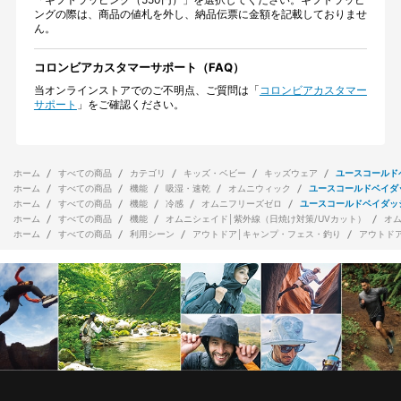
ングの際は、商品の値札を外し、納品伝票に金額を記載しておりませ
ん。
コロンビアカスタマーサポート（FAQ）
当オンラインストアでのご不明点、ご質問は「
コロンビアカスタマー
サポート
」をご確認ください。
ホーム
すべての商品
カテゴリ
キッズ・ベビー
キッズウェア
ユースコールド
ホーム
すべての商品
機能
吸湿・速乾
オムニウィック
ユースコールドベイダ
ホーム
すべての商品
機能
冷感
オムニフリーズゼロ
ユースコールドベイダッ
ホーム
すべての商品
機能
オムニシェイド│紫外線（日焼け対策/UVカット）
オ
ホーム
すべての商品
利用シーン
アウトドア│キャンプ・フェス・釣り
アウトド