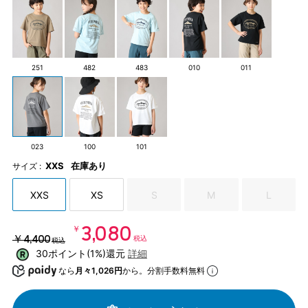
251
482
483
010
011
023
100
101
XXS
在庫あり
サイズ :
XXS
XS
S
M
L
￥3,080
￥4,400
税込
税込
30ポイント(1%)還元
詳細
なら
月々1,026円
から。分割手数料無料