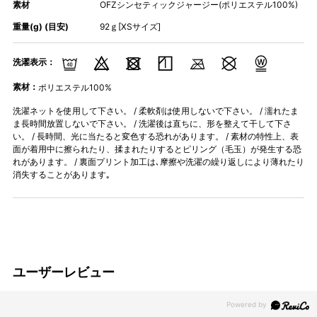
素材
OFZシンセティックジャージー(ポリエステル100%)
重量(g) (目安)
92ｇ[XSサイズ]
洗濯表示：
素材：
ポリエステル100%
洗濯ネットを使用して下さい。 / 柔軟剤は使用しないで下さい。 / 濡れたま
ま長時間放置しないで下さい。 / 洗濯後は直ちに、形を整えて干して下さ
い。 / 長時間、光に当たると変色する恐れがあります。 / 素材の特性上、表
面が着用中に擦られたり、揉まれたりするとピリング（毛玉）が発生する恐
れがあります。 / 裏面プリント加工は､摩擦や洗濯の繰り返しにより薄れたり
消失することがあります｡
ユーザーレビュー