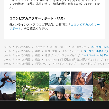
ングの際は、商品の値札を外し、納品伝票に金額を記載しておりませ
ん。
コロンビアカスタマーサポート（FAQ）
当オンラインストアでのご不明点、ご質問は「
コロンビアカスタマー
サポート
」をご確認ください。
ホーム
すべての商品
カテゴリ
キッズ・ベビー
キッズウェア
ユースコールド
ホーム
すべての商品
機能
吸湿・速乾
オムニウィック
ユースコールドベイダ
ホーム
すべての商品
機能
冷感
オムニフリーズゼロ
ユースコールドベイダッ
ホーム
すべての商品
機能
オムニシェイド│紫外線（日焼け対策/UVカット）
オ
ホーム
すべての商品
利用シーン
アウトドア│キャンプ・フェス・釣り
アウトド