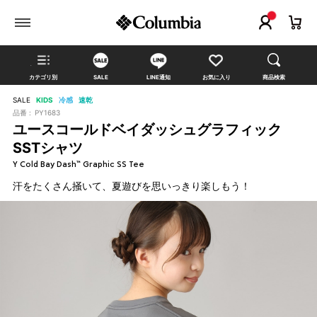
カテゴリ別
SALE
LINE通知
お気に入り
商品検索
SALE
KIDS
冷感
速乾
品番 :
PY1683
ユースコールドベイダッシュグラフィック
SSTシャツ
Y Cold Bay Dash™ Graphic SS Tee
汗をたくさん掻いて、夏遊びを思いっきり楽しもう！