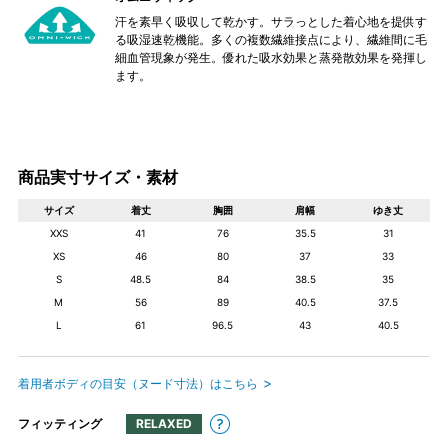
汗を素早く吸収して乾かす。サラっとした着心地を提供す
る吸湿速乾機能。多くの複数繊維接点により、繊維間に毛
細血管現象が発生。優れた吸水効果と蒸発散効果を発揮し
ます。
商品実寸サイズ・素材
サイズ
着丈
胸囲
肩幅
ゆき丈
XXS
41
76
35.5
31
XS
46
80
37
33
S
48.5
84
38.5
35
M
56
89
40.5
37.5
L
61
96.5
43
40.5
着用者ボディの目安（ヌード寸法）はこちら
フィッティング
RELAXED