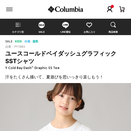
カテゴリ別
SALE
LINE通知
お気に入り
商品検索
SALE
KIDS
冷感
速乾
品番 :
PY1683
ユースコールドベイダッシュグラフィック
SSTシャツ
Y Cold Bay Dash™ Graphic SS Tee
汗をたくさん掻いて、夏遊びを思いっきり楽しもう！