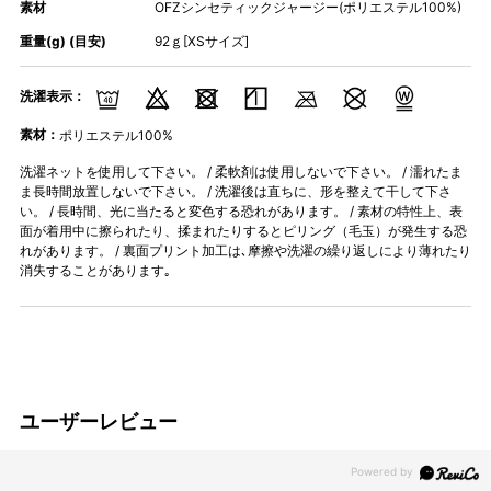
素材
OFZシンセティックジャージー(ポリエステル100%)
重量(g) (目安)
92ｇ[XSサイズ]
洗濯表示：
素材：
ポリエステル100%
洗濯ネットを使用して下さい。 / 柔軟剤は使用しないで下さい。 / 濡れたま
ま長時間放置しないで下さい。 / 洗濯後は直ちに、形を整えて干して下さ
い。 / 長時間、光に当たると変色する恐れがあります。 / 素材の特性上、表
面が着用中に擦られたり、揉まれたりするとピリング（毛玉）が発生する恐
れがあります。 / 裏面プリント加工は､摩擦や洗濯の繰り返しにより薄れたり
消失することがあります｡
ユーザーレビュー