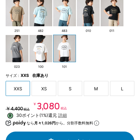
251
482
483
010
011
023
100
101
XXS
在庫あり
サイズ :
XXS
XS
S
M
L
￥3,080
￥4,400
税込
税込
30ポイント(1%)還元
詳細
なら
月々1,026円
から。分割手数料無料