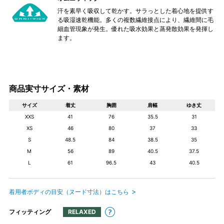
汗を素早く吸収して乾かす。サラっとした着心地を提供す
る吸湿速乾機能。多くの複数繊維接点により、繊維間に毛
細血管現象が発生。優れた吸水効果と蒸発散効果を発揮し
ます。
商品実寸サイズ・素材
サイズ
着丈
胸囲
肩幅
ゆき丈
XXS
41
76
35.5
31
XS
46
80
37
33
S
48.5
84
38.5
35
M
56
89
40.5
37.5
L
61
96.5
43
40.5
着用者ボディの目安（ヌード寸法）はこちら
フィッティング
RELAXED