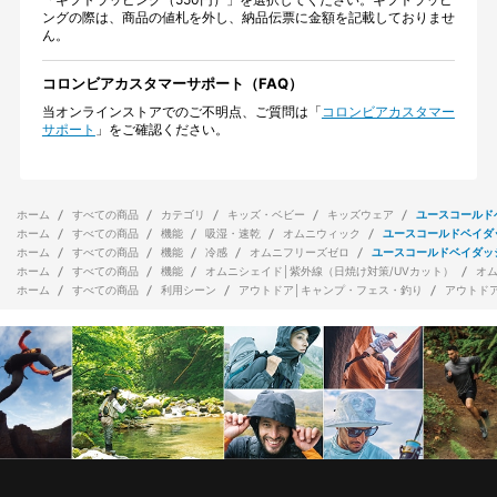
ングの際は、商品の値札を外し、納品伝票に金額を記載しておりませ
ん。
コロンビアカスタマーサポート（FAQ）
当オンラインストアでのご不明点、ご質問は「
コロンビアカスタマー
サポート
」をご確認ください。
ホーム
すべての商品
カテゴリ
キッズ・ベビー
キッズウェア
ユースコールド
ホーム
すべての商品
機能
吸湿・速乾
オムニウィック
ユースコールドベイダ
ホーム
すべての商品
機能
冷感
オムニフリーズゼロ
ユースコールドベイダッ
ホーム
すべての商品
機能
オムニシェイド│紫外線（日焼け対策/UVカット）
オ
ホーム
すべての商品
利用シーン
アウトドア│キャンプ・フェス・釣り
アウトド