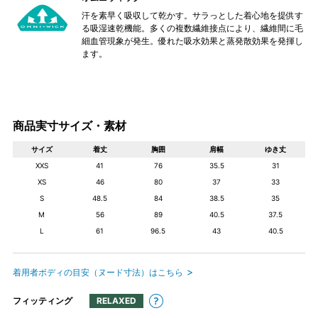
汗を素早く吸収して乾かす。サラっとした着心地を提供す
る吸湿速乾機能。多くの複数繊維接点により、繊維間に毛
細血管現象が発生。優れた吸水効果と蒸発散効果を発揮し
ます。
商品実寸サイズ・素材
サイズ
着丈
胸囲
肩幅
ゆき丈
XXS
41
76
35.5
31
XS
46
80
37
33
S
48.5
84
38.5
35
M
56
89
40.5
37.5
L
61
96.5
43
40.5
着用者ボディの目安（ヌード寸法）はこちら
フィッティング
RELAXED