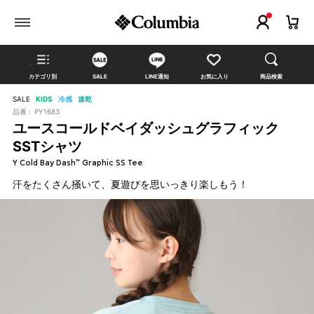
カテゴリ別
SALE
LINE通知
お気に入り
商品検索
SALE
KIDS
冷感
速乾
品番 :
PY1683
ユースコールドベイダッシュグラフィック
SSTシャツ
Y Cold Bay Dash™ Graphic SS Tee
汗をたくさん掻いて、夏遊びを思いっきり楽しもう！