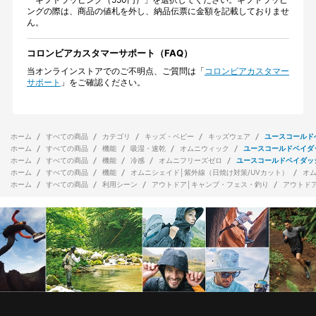
ングの際は、商品の値札を外し、納品伝票に金額を記載しておりませ
ん。
コロンビアカスタマーサポート（FAQ）
当オンラインストアでのご不明点、ご質問は「
コロンビアカスタマー
サポート
」をご確認ください。
ホーム
すべての商品
カテゴリ
キッズ・ベビー
キッズウェア
ユースコールド
ホーム
すべての商品
機能
吸湿・速乾
オムニウィック
ユースコールドベイダ
ホーム
すべての商品
機能
冷感
オムニフリーズゼロ
ユースコールドベイダッ
ホーム
すべての商品
機能
オムニシェイド│紫外線（日焼け対策/UVカット）
オ
ホーム
すべての商品
利用シーン
アウトドア│キャンプ・フェス・釣り
アウトド