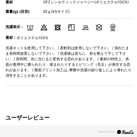
素材
OFZシンセティックジャージー(ポリエステル100%)
重量(g) (目安)
92ｇ[XSサイズ]
洗濯表示：
素材：
ポリエステル100%
洗濯ネットを使用して下さい。 / 柔軟剤は使用しないで下さい。 / 濡れたま
ま長時間放置しないで下さい。 / 洗濯後は直ちに、形を整えて干して下さ
い。 / 長時間、光に当たると変色する恐れがあります。 / 素材の特性上、表
面が着用中に擦られたり、揉まれたりするとピリング（毛玉）が発生する恐
れがあります。 / 裏面プリント加工は､摩擦や洗濯の繰り返しにより薄れたり
消失することがあります｡
ユーザーレビュー