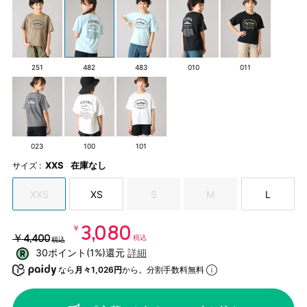
251
482
483
010
011
023
100
101
XXS
在庫なし
サイズ :
XXS
XS
S
M
L
￥3,080
￥4,400
税込
税込
30ポイント(1%)還元
詳細
なら
月々1,026円
から。分割手数料無料