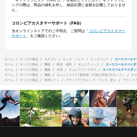
ングの際は、商品の値札を外し、納品伝票に金額を記載しておりませ
ん。
コロンビアカスタマーサポート（FAQ）
当オンラインストアでのご不明点、ご質問は「
コロンビアカスタマー
サポート
」をご確認ください。
ホーム
すべての商品
カテゴリ
キッズ・ベビー
キッズウェア
ユースコールド
ホーム
すべての商品
機能
吸湿・速乾
オムニウィック
ユースコールドベイダ
ホーム
すべての商品
機能
冷感
オムニフリーズゼロ
ユースコールドベイダッ
ホーム
すべての商品
機能
オムニシェイド│紫外線（日焼け対策/UVカット）
オ
ホーム
すべての商品
利用シーン
アウトドア│キャンプ・フェス・釣り
アウトド