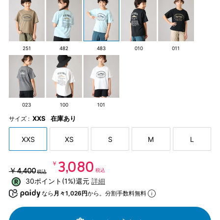
251
482
483
010
011
023
100
101
XXS
在庫あり
サイズ :
XXS
XS
S
M
L
￥3,080
￥4,400
税込
税込
30ポイント(1%)還元
詳細
なら
月々1,026円
から。分割手数料無料