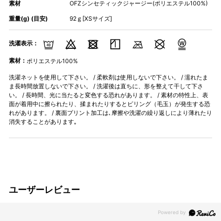
素材
OFZシンセティックジャージー(ポリエステル100%)
重量(g) (目安)
92ｇ[XSサイズ]
洗濯表示：
素材：
ポリエステル100%
洗濯ネットを使用して下さい。 / 柔軟剤は使用しないで下さい。 / 濡れたま
ま長時間放置しないで下さい。 / 洗濯後は直ちに、形を整えて干して下さ
い。 / 長時間、光に当たると変色する恐れがあります。 / 素材の特性上、表
面が着用中に擦られたり、揉まれたりするとピリング（毛玉）が発生する恐
れがあります。 / 裏面プリント加工は､摩擦や洗濯の繰り返しにより薄れたり
消失することがあります｡
ユーザーレビュー