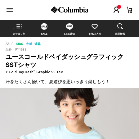
カテゴリ別
SALE
LINE通知
お気に入り
商品検索
SALE
KIDS
冷感
速乾
品番 :
PY1683
ユースコールドベイダッシュグラフィック
SSTシャツ
Y Cold Bay Dash™ Graphic SS Tee
汗をたくさん掻いて、夏遊びを思いっきり楽しもう！