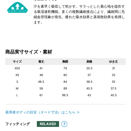
汗を素早く吸収して乾かす。サラっとした着心地を提供す
る吸湿速乾機能。多くの複数繊維接点により、繊維間に毛
細血管現象が発生。優れた吸水効果と蒸発散効果を発揮し
ます。
商品実寸サイズ・素材
サイズ
着丈
胸囲
肩幅
ゆき丈
XXS
41
76
35.5
31
XS
46
80
37
33
S
48.5
84
38.5
35
M
56
89
40.5
37.5
L
61
96.5
43
40.5
着用者ボディの目安（ヌード寸法）はこちら
フィッティング
RELAXED