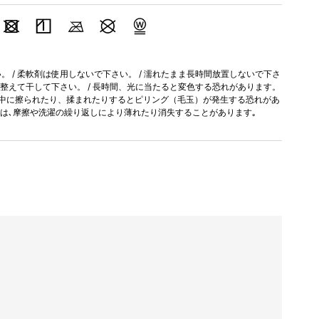
 / 柔軟剤は使用しないで下さい。 / 濡れたまま長時間放置しないで下さ
を整えて干して下さい。 / 長時間、光に当たると変色する恐れがあります。
用中に擦られたり、揉まれたりするとピリング（毛玉）が発生する恐れがあ
加工は､摩擦や洗濯の繰り返しにより薄れたり消失することがあります｡