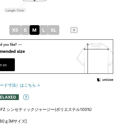
Length
71cm
XS
S
M
L
XL
mended size
em on
ード寸法）はこちら
RELAXED
OFZ シンセティックジャージー(ポリエステル100%)
180ｇ[Mサイズ]