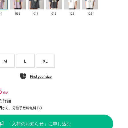
54
555
011
012
125
126
M
L
XL
Find your size
5
税込
元
詳細
円
から。分割手数料無料
「入荷のお知らせ」に申し込む