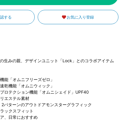
確認する
お気に入り登録
コロンビア キラ
の生みの親、デザインユニット「Lock」とのコラボアイテム
ビア らら
コロンビア S-
リナ京王吉祥寺
と名古屋み
PAL仙台店
SH
店
174cm
クルス店
167cm
173cm
機能「オムニフリーズゼロ」
速乾機能「オムニウィック」
プロテクション機能「オムニシェイド」UPF40
リエステル素材
ナル、2パターンのアウトドアモンスターグラフィック
ラックスフィット
ア、日常におすすめ