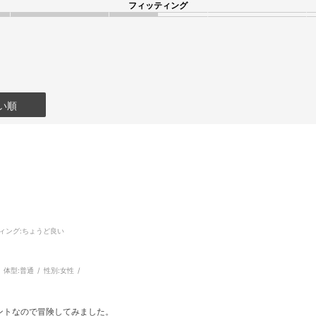
フィッティング
い順
ィング
:ちょうど良い
体型:
普通
性別:
女性
ントなので冒険してみました。