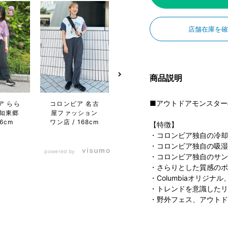
店舗在庫を
商品説明
コロンビア らら
■アウトドアモンスター
ア らら
コロンビア 名古
コロン
ぽーと沼津店
知東郷
屋ファッション
ぽー
175cm
56cm
ワン店
168cm
なとア
【特徴】
・コロンビア独自の冷却
・コロンビア独自の吸湿
powered by
・コロンビア独自のサン
・さらりとした質感のポ
・Columbiaオリジ
・トレンドを意識したリ
・野外フェス、アウトド