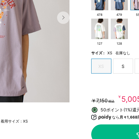
478
479
5
127
128
サイズ :
XS
在庫なし
XS
S
￥5,00
￥7,150
税込
50ポイント(1%)還
なら
月々1,668
 着用サイズ：XS