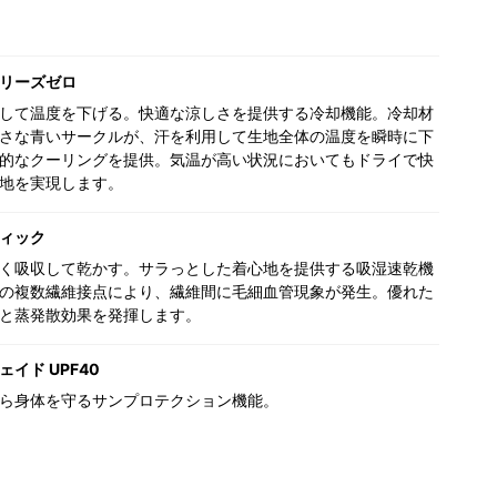
リーズゼロ
して温度を下げる。快適な涼しさを提供する冷却機能。冷却材
さな青いサークルが、汗を利用して生地全体の温度を瞬時に下
的なクーリングを提供。気温が高い状況においてもドライで快
地を実現します。
ィック
く吸収して乾かす。サラっとした着心地を提供する吸湿速乾機
の複数繊維接点により、繊維間に毛細血管現象が発生。優れた
と蒸発散効果を発揮します。
イド UPF40
ら身体を守るサンプロテクション機能。