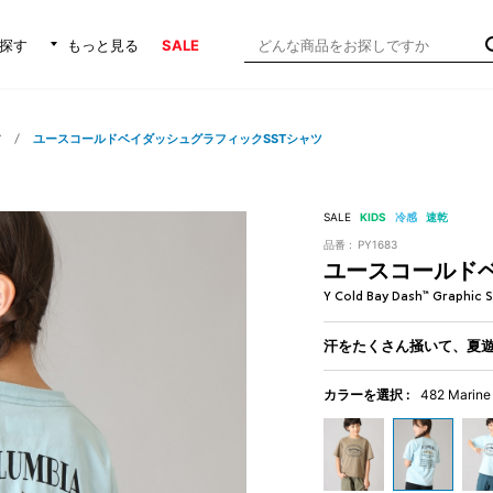
探す
もっと見る
SALE
ア
ユースコールドベイダッシュグラフィックSSTシャツ
SALE
KIDS
冷感
速乾
品番 :
PY1683
ユースコールドベ
Y Cold Bay Dash™ Graphic 
汗をたくさん掻いて、夏
カラーを選択 :
482 Marine 