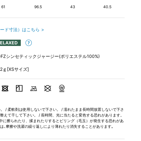
61
96.5
43
40.5
ード寸法）はこちら
RELAXED
OFZシンセティックジャージー(ポリエステル100%)
92ｇ[XSサイズ]
 / 柔軟剤は使用しないで下さい。 / 濡れたまま長時間放置しないで下さ
を整えて干して下さい。 / 長時間、光に当たると変色する恐れがあります。
用中に擦られたり、揉まれたりするとピリング（毛玉）が発生する恐れがあ
加工は､摩擦や洗濯の繰り返しにより薄れたり消失することがあります｡