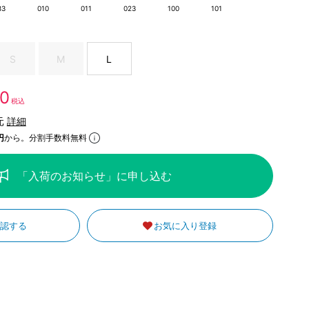
83
010
011
023
100
101
S
M
L
80
税込
元
詳細
円
から。分割手数料無料
「入荷のお知らせ」に申し込む
確認する
お気に入り登録