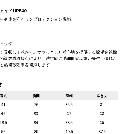
イド UPF40
ら身体を守るサンプロテクション機能。
ィック
く吸収して乾かす。サラっとした着心地を提供する吸湿速乾機
の複数繊維接点により、繊維間に毛細血管現象が発生。優れた
と蒸発散効果を発揮します。
材
着丈
胸囲
肩幅
ゆき丈
41
76
35.5
31
46
80
37
33
48.5
84
38.5
35
56
89
40.5
37.5