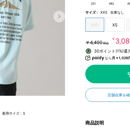
251
482
4
サイズ :
XXS
在庫なし
XXS
XS
￥3,0
￥4,400
税込
30ポイント(1%)還
なら
月々1,026
店舗在庫を
m 着用サイズ：S
商品説明