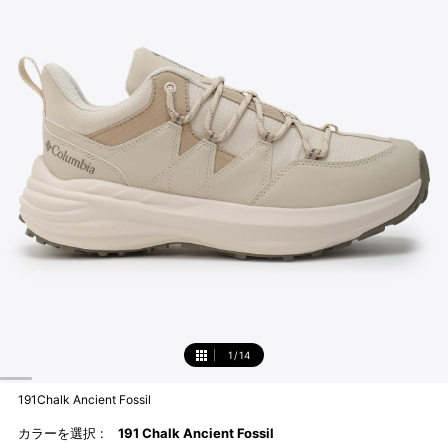
1
/
14
1
191Chalk Ancient Fossil
カラーを選択 :
191 Chalk Ancient Fossil