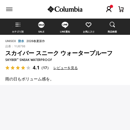
カテゴリ別
SALE
LINE通知
お気に入り
商品検索
UNISEX
防水
2026春夏新作
品番 :
YU8798
スカイバー スニーク ウォータープルーフ
SKYBER™ SNEAK WATERPROOF
4.1
（17）
レビューを見る
雨の日もボリューム感を。