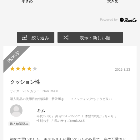
小さめ
大きめ
絞り込み
表示：新しい順
2026.3.23
クッション性
サイズ：23.5
カラー：Nori Chalk
購入商品の使用目的
:普段着・普段履き
フィッティング
:ちょうど良い
キム
年代:
50代
身長:
151～155cm
体型:
ややぽっちゃり
性別:
女性
靴のサイズ(cm):
23.5
初めて買いました。モデルさんが履いていたのを見て。色の可愛さと