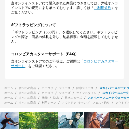
当オンラインストアにて購入された商品につきましては、弊社オンラ
インストアの規定により承っております。詳しくは「
ご利用規約
」を
ご覧ください。
ギフトラッピングについて
「ギフトラッピング（550円）」を選択してください。ギフトラッピ
ングの際は、商品の値札を外し、納品伝票に金額を記載しておりませ
ん。
コロンビアカスタマーサポート（FAQ）
当オンラインストアでのご不明点、ご質問は「
コロンビアカスタマー
サポート
」をご確認ください。
ホーム
すべての商品
カテゴリ
シューズ
防水シューズ
スカイバー スニーク 
ホーム
すべての商品
カテゴリ
シューズ
ライフスタイル
スカイバー スニーク
ホーム
すべての商品
機能
防水
防水シューズ
スカイバー スニーク ウォータ
ホーム
すべての商品
利用シーン
アウトドア│キャンプ・フェス・釣り
アウトド