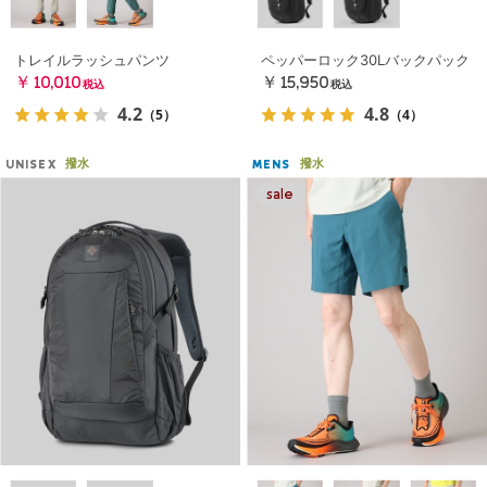
トレイルラッシュパンツ
ペッパーロック30Lバックパック
￥10,010
￥15,950
税込
税込
4.2
4.8
（5）
（4）
撥水
撥水
UNISEX
MENS