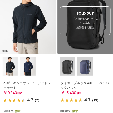
SOLD OUT
「入荷のお知らせ」に
申し込む
店舗在庫の確認
HIKE
ヘザーキャニオンIIフーデッドジ
タイガーブルック40Lトラベルバ
ャケット
ックパック
￥9,240
￥15,400
税込
税込
4.7
4.7
（7）
（13）
撥水
撥水
UNISEX
UNISEX