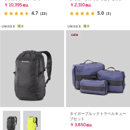
￥10,395
￥2,310
税込
税込
4.7
5.0
（23）
（3）
撥水
撥水
UNISEX
UNISEX
タイガーブルックトラベルキュー
ブセット
￥3,850
税込