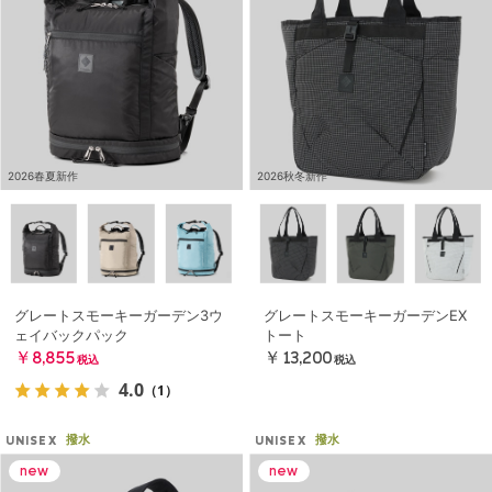
2026春夏新作
2026秋冬新作
グレートスモーキーガーデン3ウ
グレートスモーキーガーデンEX
ェイバックパック
トート
￥8,855
￥13,200
税込
税込
4.0
（1）
撥水
撥水
UNISEX
UNISEX