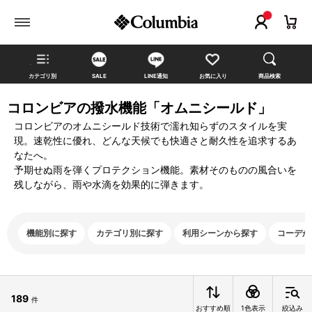
カテゴリ別
SALE
LINE通知
お気に入り
商品検索
コロンビアの撥水機能「オムニシールド」
コロンビアのオムニシールド技術で濡れ知らずのスタイルを実
現。速乾性に優れ、どんな天候でも快適さと耐久性を追求するあ
なたへ。
予期せぬ雨を弾くプロテクション機能。素材そのものの風合いを
残しながら、雨や水滴を効果的に弾きます。
機能別に探す
カテゴリ別に探す
利用シーンから探す
コーデか
189
件
おすすめ順
1色表示
絞込み