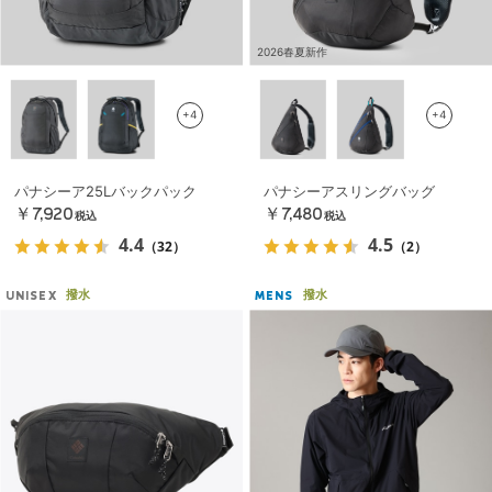
2026春夏新作
+4
+4
パナシーア25Lバックパック
パナシーアスリングバッグ
￥7,920
￥7,480
税込
税込
4.4
4.5
（32）
（2）
撥水
撥水
UNISEX
MENS