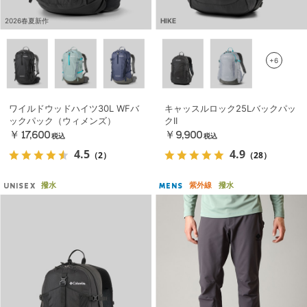
2026春夏新作
HIKE
+6
ワイルドウッドハイツ30L WFバ
キャッスルロック25Lバックパッ
ックパック（ウィメンズ）
クII
￥17,600
￥9,900
税込
税込
4.5
4.9
（2）
（28）
撥水
紫外線
撥水
UNISEX
MENS