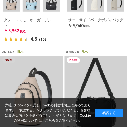
グレートスモーキーガーデントー
サニーサイドパークボディバッグ
ト
￥5,940
税込
￥5,852
税込
4.5
（15）
撥水
撥水
UNISEX
UNISEX
弊社はCookieを利用し、Webの利便性向上に努めており
ます。「承認する」をクリックしていただくと、お客様
承諾する
に最適な内容を提供することが可能となります。Cookie
の利用については、
こちら
をご覧ください。
2026秋冬新作