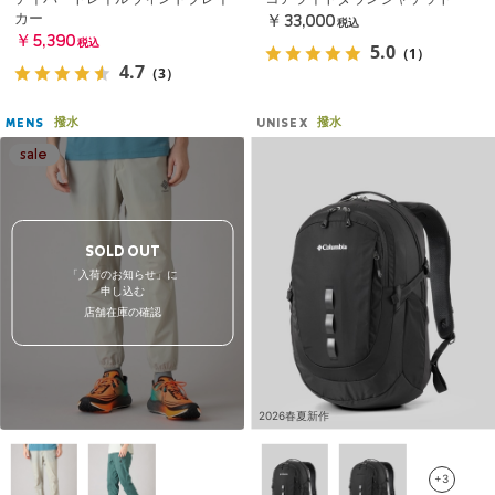
カー
￥33,000
税込
￥5,390
税込
5.0
（1）
4.7
（3）
撥水
撥水
MENS
UNISEX
SOLD OUT
「入荷のお知らせ」に
申し込む
店舗在庫の確認
2026春夏新作
+3