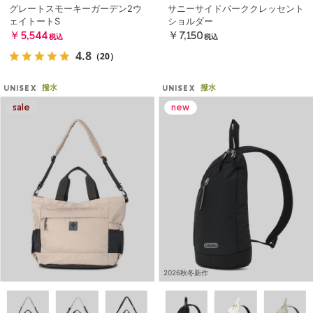
グレートスモーキーガーデン2ウ
サニーサイドパーククレッセント
ェイトートS
ショルダー
￥5,544
￥7,150
税込
税込
4.8
（20）
撥水
撥水
UNISEX
UNISEX
2026秋冬新作