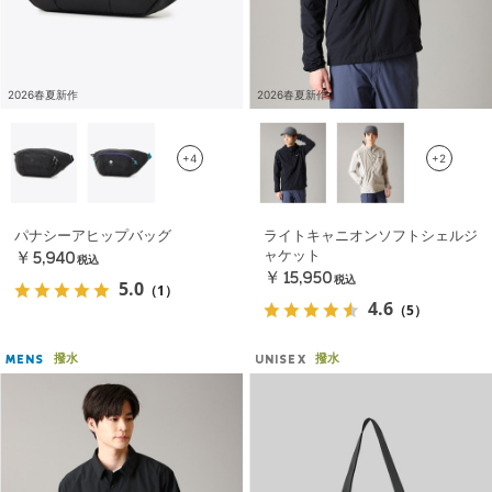
2026春夏新作
2026春夏新作
+4
+2
パナシーアヒップバッグ
ライトキャニオンソフトシェルジ
ャケット
￥5,940
税込
￥15,950
税込
5.0
（1）
4.6
（5）
撥水
撥水
MENS
UNISEX