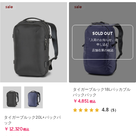
SOLD OUT
「入荷のお知らせ」に
申し込む
店舗在庫の確認
タイガーブルック18Lパッカブル
バックパック
￥4,851
税込
4.8
（5）
タイガーブルック20L+バックパ
ック
￥12,320
税込