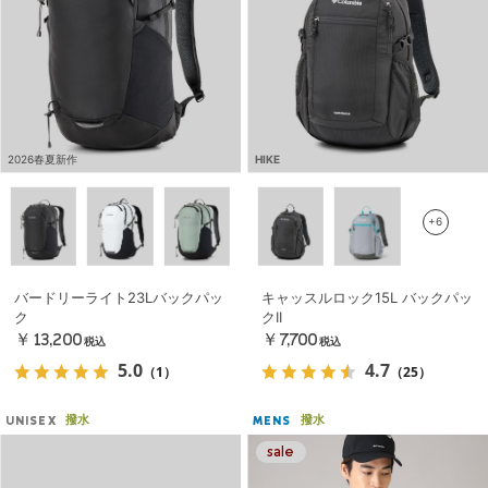
2026春夏新作
HIKE
+6
バードリーライト23Lバックパッ
キャッスルロック15L バックパッ
ク
クII
￥13,200
￥7,700
税込
税込
5.0
4.7
（1）
（25）
撥水
撥水
UNISEX
MENS