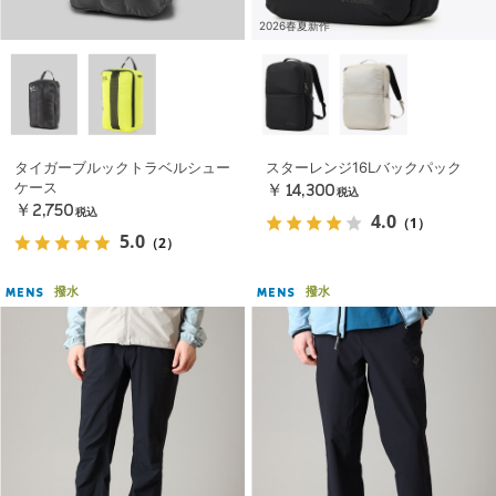
2026春夏新作
タイガーブルックトラベルシュー
スターレンジ16Lバックパック
ケース
￥14,300
税込
￥2,750
税込
4.0
（1）
5.0
（2）
撥水
撥水
MENS
MENS