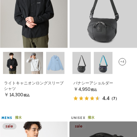
+4
ライトキャニオンロングスリーブ
パナシーアショルダー
シャツ
￥4,950
税込
￥14,300
税込
4.4
（7）
撥水
撥水
MENS
UNISEX