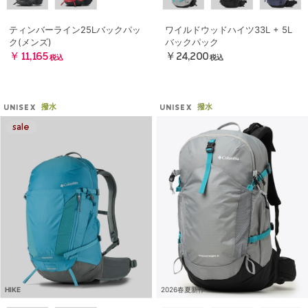
ティンバーライン25Lバックパッ
ワイルドウッドハイツ33L + 5L
ク(メンズ)
バックパック
￥11,165
￥24,200
税込
税込
撥水
撥水
UNISEX
UNISEX
HIKE
2026春夏新作