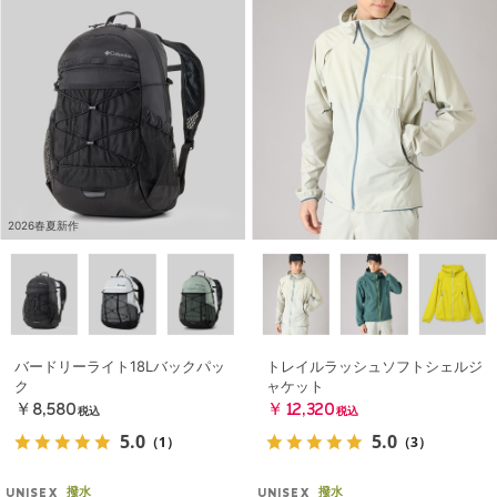
2026春夏新作
バードリーライト18Lバックパッ
トレイルラッシュソフトシェルジ
ク
ャケット
￥8,580
￥12,320
税込
税込
5.0
5.0
（1）
（3）
撥水
撥水
UNISEX
UNISEX