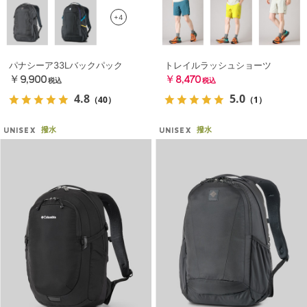
+4
パナシーア33Lバックパック
トレイルラッシュショーツ
￥9,900
￥8,470
税込
税込
4.8
5.0
（40）
（1）
撥水
撥水
UNISEX
UNISEX