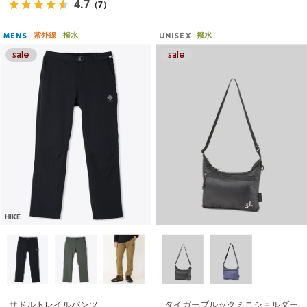
4.7
（7）
紫外線
撥水
撥水
MENS
UNISEX
HIKE
サドルトレイルパンツ
タイガーブルックミニショルダー