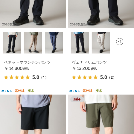
2026春夏新作
2026春夏新作
+2
ベネットマウンテンパンツ
ヴェナドリムパンツ
￥14,300
￥13,200
税込
税込
5.0
5.0
（1）
（2）
紫外線
撥水
紫外線
撥水
MENS
MENS