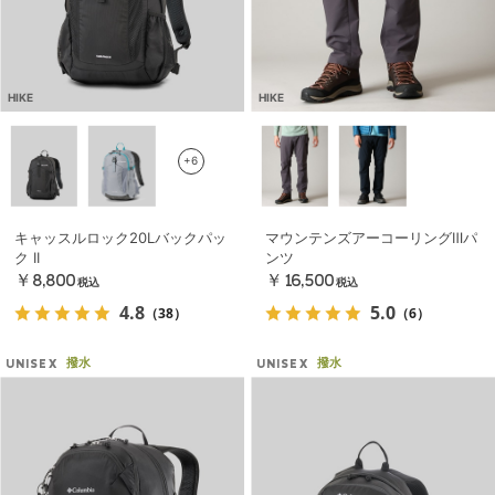
HIKE
HIKE
+6
キャッスルロック20Lバックパッ
マウンテンズアーコーリングⅢパ
ク II
ンツ
￥8,800
￥16,500
税込
税込
4.8
5.0
（38）
（6）
撥水
撥水
UNISEX
UNISEX