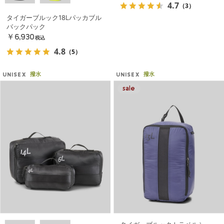
4.7
（3）
タイガーブルック18Lパッカブル
バックパック
￥6,930
税込
4.8
（5）
撥水
撥水
UNISEX
UNISEX