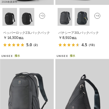
2026春夏新作
+3
+4
ペッパーロック23Lバックパック
パナシーア30Lバックパック
￥14,300
￥8,910
税込
税込
5.0
4.5
（2）
（13）
撥水
撥水
UNISEX
UNISEX