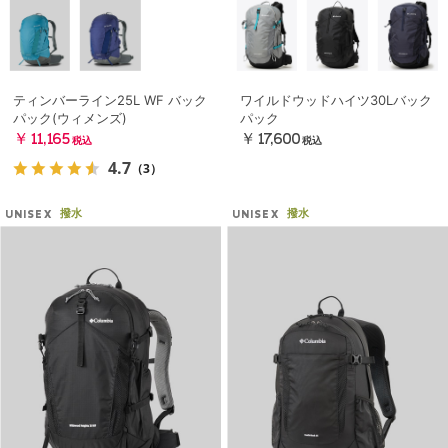
ティンバーライン25L WF バック
ワイルドウッドハイツ30Lバック
パック(ウィメンズ)
パック
￥11,165
￥17,600
税込
税込
4.7
（3）
撥水
撥水
UNISEX
UNISEX