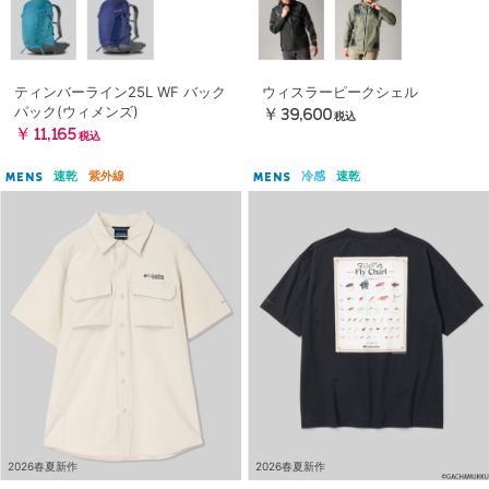
ティンバーライン25L WF バック
ウィスラーピークシェル
パック(ウィメンズ)
￥39,600
税込
￥11,165
税込
速乾
紫外線
冷感
速乾
MENS
MENS
2026春夏新作
2026春夏新作