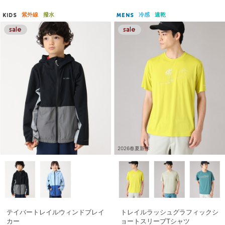
紫外線
撥水
冷感
速乾
KIDS
MENS
2026春夏新作
テイバートレイルウィンドブレイ
トレイルラッシュグラフィックシ
カー
ョートスリーブTシャツ