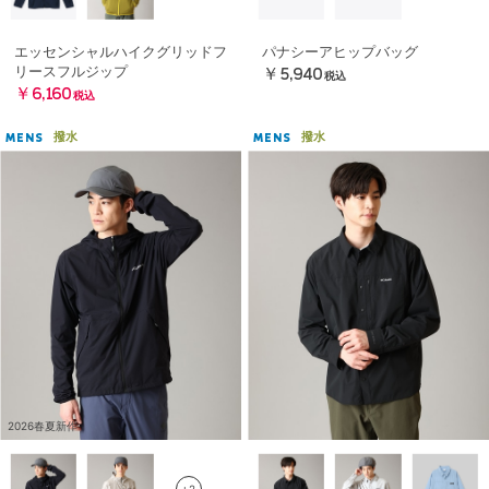
エッセンシャルハイクグリッドフ
パナシーアヒップバッグ
リースフルジップ
￥5,940
税込
￥6,160
税込
撥水
撥水
MENS
MENS
2026春夏新作
+2