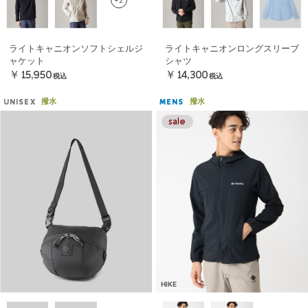
ライトキャニオンソフトシェルジ
ライトキャニオンロングスリーブ
ャケット
シャツ
￥15,950
￥14,300
税込
税込
撥水
撥水
UNISEX
MENS
HIKE