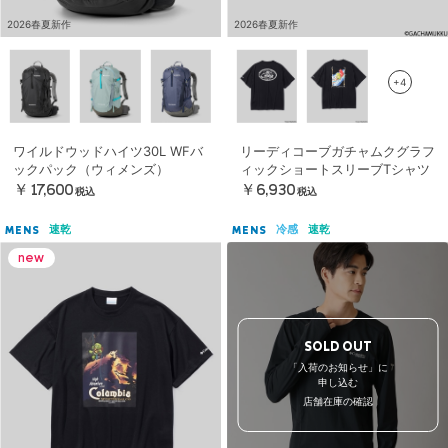
2026春夏新作
2026春夏新作
+4
ワイルドウッドハイツ30L WFバ
リーディコーブガチャムクグラフ
ックパック（ウィメンズ）
ィックショートスリーブTシャツ
￥17,600
￥6,930
税込
税込
速乾
冷感
速乾
MENS
MENS
SOLD OUT
「入荷のお知らせ」に
申し込む
店舗在庫の確認