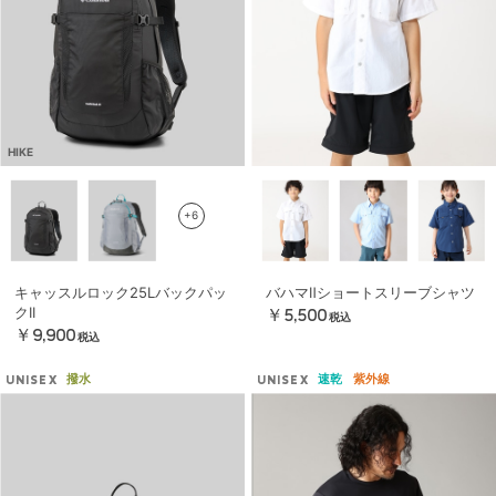
HIKE
+6
キャッスルロック25Lバックパッ
バハマⅡショートスリーブシャツ
クII
￥5,500
税込
￥9,900
税込
撥水
速乾
紫外線
UNISEX
UNISEX