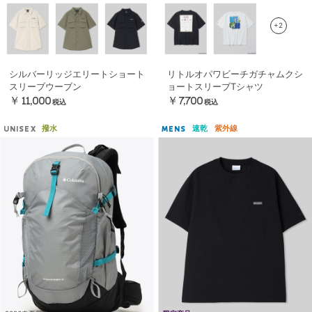
+2
シルバーリッジエリートショート
リトルオパワビーチガチャムクシ
スリーブウーブン
ョートスリーブTシャツ
￥11,000
￥7,700
税込
税込
撥水
速乾
紫外線
UNISEX
MENS