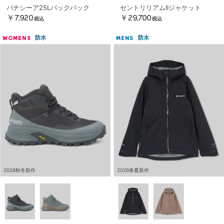
パナシーア25Lバックパック
セントリリアムIIジャケット
￥7,920
￥29,700
税込
税込
防水
防水
WOMENS
MENS
2026秋冬新作
2026春夏新作