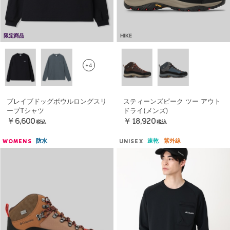
限定商品
HIKE
+4
ブレイブドッグボウルロングスリ
スティーンズピーク ツー アウト
ーブTシャツ
ドライ(メンズ)
￥6,600
￥18,920
税込
税込
防水
速乾
紫外線
WOMENS
UNISEX