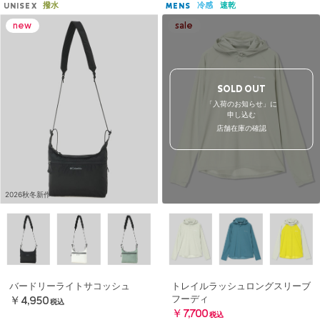
撥水
冷感
速乾
UNISEX
MENS
SOLD OUT
「入荷のお知らせ」に
申し込む
店舗在庫の確認
2026秋冬新作
バードリーライトサコッシュ
トレイルラッシュロングスリーブ
フーディ
￥4,950
税込
￥7,700
税込