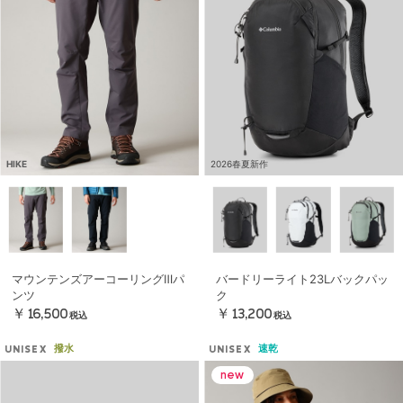
HIKE
2026春夏新作
マウンテンズアーコーリングⅢパ
バードリーライト23Lバックパッ
ンツ
ク
￥16,500
￥13,200
税込
税込
撥水
速乾
UNISEX
UNISEX