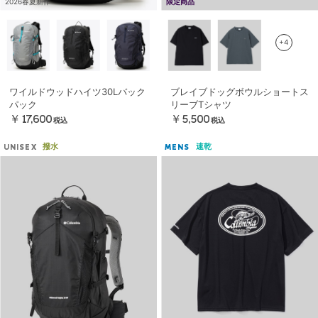
2026春夏新作
限定商品
+4
ワイルドウッドハイツ30Lバック
ブレイブドッグボウルショートス
パック
リーブTシャツ
￥17,600
￥5,500
税込
税込
撥水
速乾
UNISEX
MENS