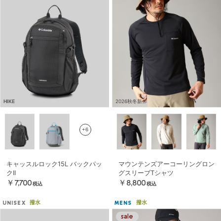
HIKE
2026秋冬新作
+6
キャッスルロック15L バックパッ
マウンテンズアーコーリングロン
クII
グスリーブTシャツ
￥7,700
￥8,800
税込
税込
撥水
撥水
UNISEX
MENS