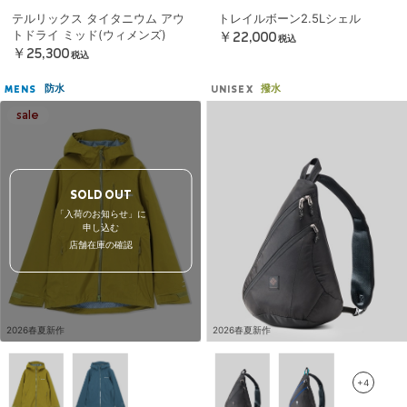
テルリックス タイタニウム アウ
トレイルボーン2.5Lシェル
トドライ ミッド(ウィメンズ)
￥22,000
税込
￥25,300
税込
防水
撥水
MENS
UNISEX
SOLD OUT
「入荷のお知らせ」に
申し込む
店舗在庫の確認
2026春夏新作
2026春夏新作
+4