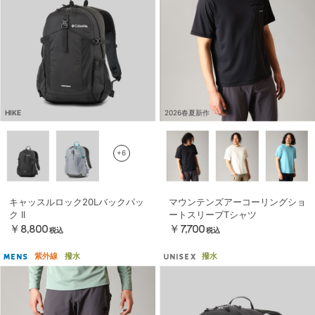
HIKE
2026春夏新作
+6
キャッスルロック20Lバックパッ
マウンテンズアーコーリングショ
ク II
ートスリーブTシャツ
￥8,800
￥7,700
税込
税込
紫外線
撥水
撥水
MENS
UNISEX