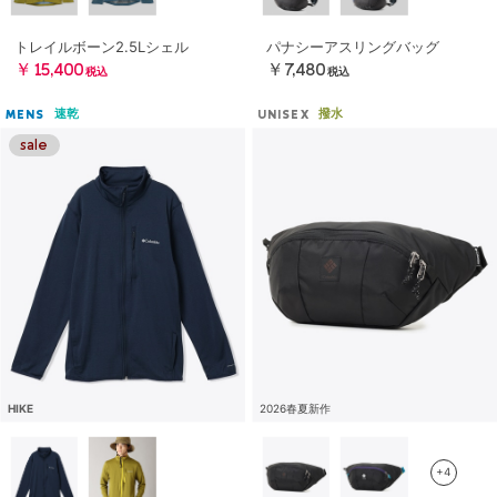
トレイルボーン2.5Lシェル
パナシーアスリングバッグ
￥15,400
￥7,480
税込
税込
速乾
撥水
MENS
UNISEX
HIKE
2026春夏新作
+4