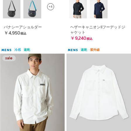
+4
パナシーアショルダー
ヘザーキャニオンIIフーデッドジ
ャケット
￥4,950
税込
￥9,240
税込
冷感
速乾
速乾
紫外線
MENS
MENS