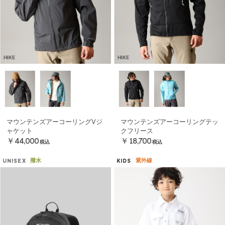
HIKE
HIKE
マウンテンズアーコーリングⅤジ
マウンテンズアーコーリングテッ
ャケット
クフリース
￥44,000
￥18,700
税込
税込
撥水
紫外線
UNISEX
KIDS