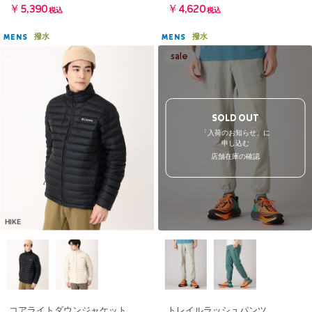
￥5,390
￥4,620
税込
税込
撥水
撥水
MENS
MENS
SOLD OUT
「入荷のお知らせ」に
申し込む
店舗在庫の確認
HIKE
コアライトダウンジャケット
トレイルラッシュパンツ