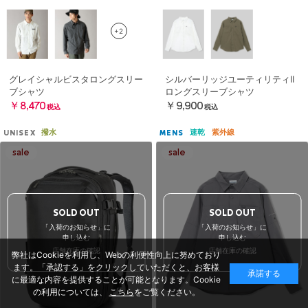
+2
グレイシャルビスタロングスリー
シルバーリッジユーティリティII
ブシャツ
ロングスリーブシャツ
￥8,470
￥9,900
税込
税込
撥水
速乾
紫外線
UNISEX
MENS
SOLD OUT
SOLD OUT
「入荷のお知らせ」に
「入荷のお知らせ」に
申し込む
申し込む
店舗在庫の確認
店舗在庫の確認
弊社はCookieを利用し、Webの利便性向上に努めており
ます。「承認する」をクリックしていただくと、お客様
承諾する
に最適な内容を提供することが可能となります。Cookie
の利用については、
こちら
をご覧ください。