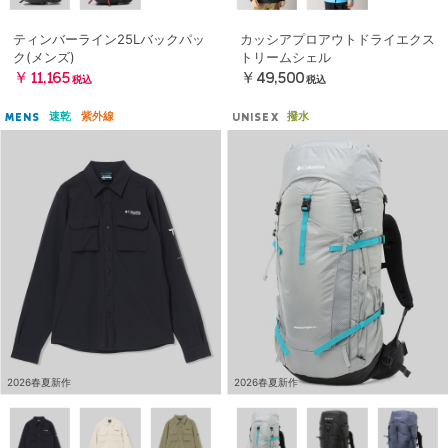
ティンバーライン25Lバックパッ
カッシアプロアウトドライエクス
ク(メンズ)
トリームシェル
￥11,165
￥49,500
税込
税込
速乾
紫外線
撥水
MENS
UNISEX
2026春夏新作
2026春夏新作