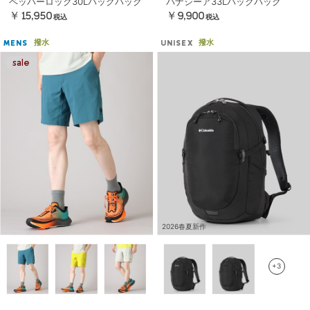
ペッパーロック30Lバックパック
パナシーア33Lバックパック
￥15,950
￥9,900
税込
税込
撥水
撥水
MENS
UNISEX
2026春夏新作
+3