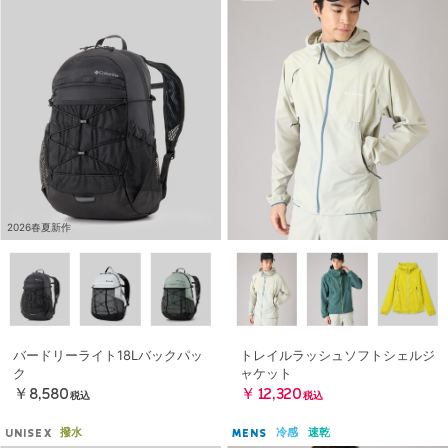
2026春夏新作
バードリーライト18Lバックパッ
トレイルラッシュソフトシェルジ
ク
ャケット
￥8,580
￥12,320
税込
税込
撥水
冷感
速乾
UNISEX
MENS