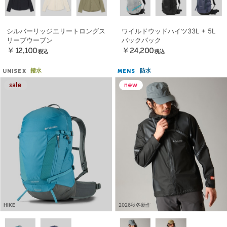
シルバーリッジエリートロングス
ワイルドウッドハイツ33L + 5L
リーブウーブン
バックパック
￥12,100
￥24,200
税込
税込
撥水
防水
UNISEX
MENS
HIKE
2026秋冬新作