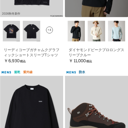
2026秋冬新作
+4
リーディコーブガチャムクグラフ
ダイヤモンドピークプロロングス
ィックショートスリーブTシャツ
リーブクルー
￥6,930
￥11,000
税込
税込
速乾
紫外線
防水
MENS
MENS