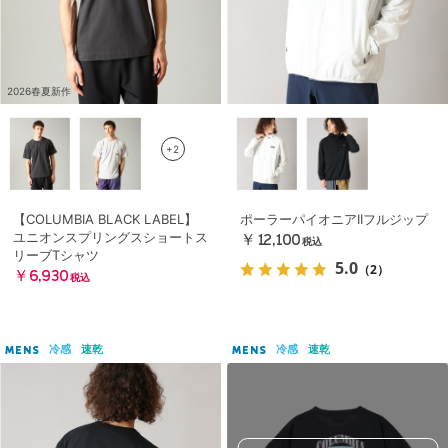
2026春夏新作
+2
【COLUMBIA BLACK LABEL】
ポーラーパイオニアIIフルジップ
ユニオンスプリングスショートス
￥12,100
税込
リーブTシャツ
5.0
（2）
￥6,930
税込
冷感
速乾
冷感
速乾
MENS
MENS