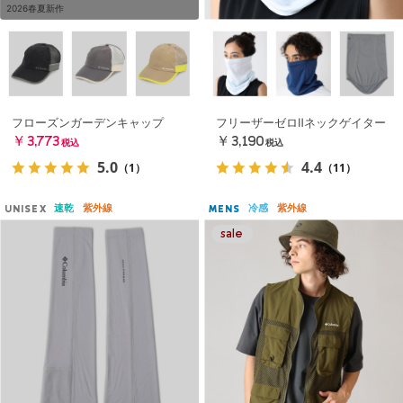
2026春夏新作
フローズンガーデンキャップ
フリーザーゼロⅡネックゲイター
￥3,773
￥3,190
税込
税込
5.0
4.4
（1）
（11）
速乾
紫外線
冷感
紫外線
UNISEX
MENS