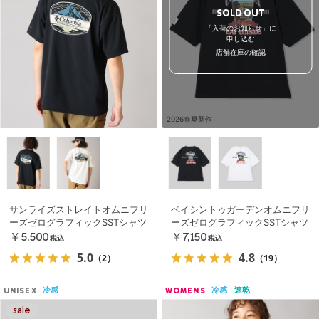
SOLD OUT
「入荷のお知らせ」に
申し込む
店舗在庫の確認
2026春夏新作
サンライズストレイトオムニフリ
ベイシントゥガーデンオムニフリ
ーズゼログラフィックSSTシャツ
ーズゼログラフィックSSTシャツ
￥5,500
￥7,150
税込
税込
5.0
4.8
（2）
（19）
冷感
冷感
速乾
UNISEX
WOMENS