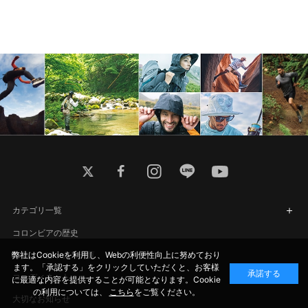
twitter
facebook
instagram
line
youtube
カテゴリ一覧
コロンビアの歴史
弊社はCookieを利用し、Webの利便性向上に努めており
特集・トピックス一覧
ます。「承認する」をクリックしていただくと、お客様
承諾する
コーディネート
に最適な内容を提供することが可能となります。Cookie
の利用については、
こちら
をご覧ください。
大切なお知らせ