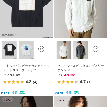
2026春夏新作
+2
+2
リトルオパワビーチガチャムクシ
グレイシャルビスタロングスリー
ョートスリーブTシャツ
ブシャツ
￥7,700
￥8,470
税込
税込
4.8
4.7
（4）
（3）
冷感
速乾
冷感
速乾
MENS
MENS