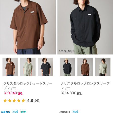
2026秋冬新作
クリスタルロックショートスリー
クリスタルロックロングスリーブ
ブシャツ
シャツ
￥9,240
￥14,300
税込
税込
4.8
（4）
冷感
速乾
冷感
MENS
UNISEX