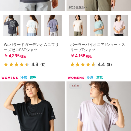
2026春夏新作
Wsバラードガーデンオムニフリ
ポーラーパイオニアIIショートス
ーズゼロSSTシャツ
リーブTシャツ
￥4,235
￥4,158
税込
税込
4.3
4.4
（3）
（5）
冷感
速乾
冷感
速乾
WOMENS
WOMENS