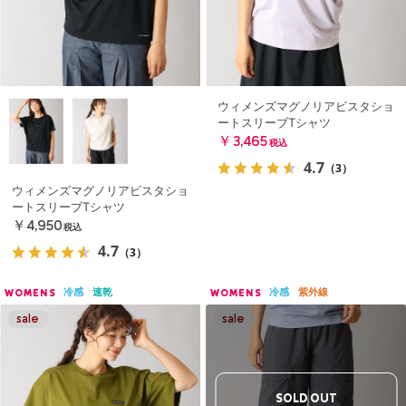
ウィメンズマグノリアビスタショ
ートスリーブTシャツ
￥3,465
税込
4.7
（3）
ウィメンズマグノリアビスタショ
ートスリーブTシャツ
￥4,950
税込
4.7
（3）
冷感
速乾
冷感
紫外線
WOMENS
WOMENS
SOLD OUT