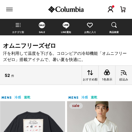
カテゴリ別
SALE
LINE通知
お気に入り
商品検索
オムニフリーズゼロ
汗を利用して温度を下げる。コロンビアの冷却機能「オムニフリー
ズゼロ」搭載アイテムで、暑い夏を快適に。
52
件
おすすめ順
1色表示
絞込み
冷感
速乾
冷感
速乾
MENS
MENS