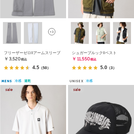
+3
フリーザーゼロⅡアームスリーブ
シュガーブルックⅡベスト
￥3,520
￥11,550
税込
税込
4.5
5.0
（50）
（3）
冷感
速乾
冷感
MENS
UNISEX