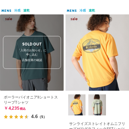
冷感
速乾
冷感
速乾
MENS
MENS
SOLD OUT
「入荷のお知らせ」に
申し込む
店舗在庫の確認
ポーラーパイオニアIIショートス
リーブTシャツ
￥4,235
税込
4.6
（5）
サンライズストレイトオムニフリ
ーズゼログラフィックSSTシャツ