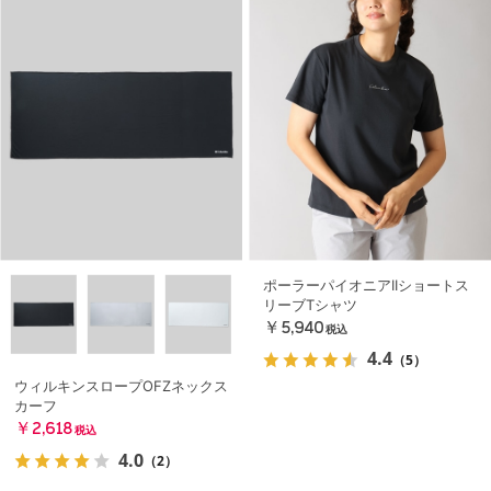
ポーラーパイオニアIIショートス
リーブTシャツ
￥5,940
税込
4.4
（5）
ウィルキンスロープOFZネックス
カーフ
￥2,618
税込
4.0
（2）