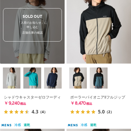
SOLD OUT
「入荷のお知らせ」に
申し込む
店舗在庫の確認
シャドウキャスターゼロフーディ
ポーラーパイオニアIIフルジップ
￥9,240
￥8,470
税込
税込
4.3
5.0
（4）
（2）
冷感
速乾
冷感
速乾
MENS
MENS