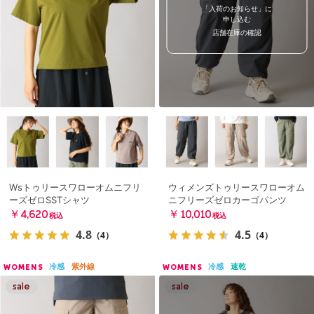
「入荷のお知らせ」に
申し込む
店舗在庫の確認
Wsトゥリースワローオムニフリ
ウィメンズトゥリースワローオム
ーズゼロSSTシャツ
ニフリーズゼロカーゴパンツ
￥4,620
￥10,010
税込
税込
4.8
4.5
（4）
（4）
冷感
紫外線
冷感
速乾
WOMENS
WOMENS