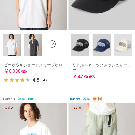
+2
ビーボウルショートスリーブポロ
リトルベアロックメッシュキャッ
プ
￥6,930
税込
￥3,773
税込
4.5
（4）
冷感
速乾
冷感
紫外線
UNISEX
MENS