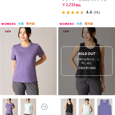
￥2,233
税込
4.4
（11）
冷感
紫外線
冷感
紫外線
WOMENS
WOMENS
SOLD OUT
「入荷のお知らせ」に
申し込む
店舗在庫の確認
+2