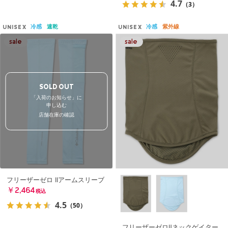
4.7
（3）
冷感
速乾
冷感
紫外線
UNISEX
UNISEX
SOLD OUT
「入荷のお知らせ」に
申し込む
店舗在庫の確認
フリーザーゼロ IIアームスリーブ
￥2,464
税込
4.5
（50）
フリーザーゼロⅡネックゲイター