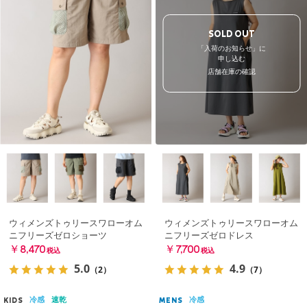
SOLD OUT
「入荷のお知らせ」に
申し込む
店舗在庫の確認
ウィメンズトゥリースワローオム
ウィメンズトゥリースワローオム
ニフリーズゼロショーツ
ニフリーズゼロドレス
￥8,470
￥7,700
税込
税込
5.0
4.9
（2）
（7）
冷感
速乾
冷感
KIDS
MENS