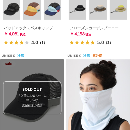
バッドアックスパスキャップ
フローズンガーデンブーニー
￥4,081
￥4,158
税込
税込
4.0
5.0
（1）
（2）
冷感
冷感
紫外線
UNISEX
UNISEX
SOLD OUT
「入荷のお知らせ」に
申し込む
店舗在庫の確認