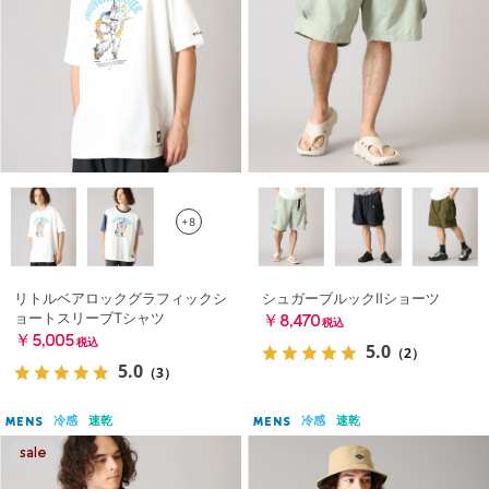
+8
リトルベアロックグラフィックシ
シュガーブルックⅡショーツ
ョートスリーブTシャツ
￥8,470
税込
￥5,005
税込
5.0
（2）
5.0
（3）
冷感
速乾
冷感
速乾
MENS
MENS