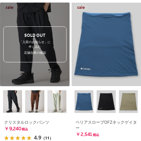
SOLD OUT
「入荷のお知らせ」に
申し込む
店舗在庫の確認
クリスタルロックパンツ
ペリアスロープOFZネックゲイタ
ー
￥9,240
税込
￥2,541
税込
4.9
（11）