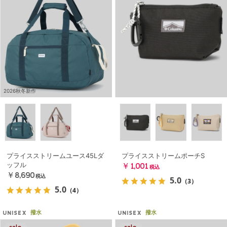
2026秋冬新作
プライスストリームユース45Lダ
プライスストリームポーチS
ッフル
￥1,001
税込
￥8,690
税込
5.0
（3）
5.0
（4）
撥水
撥水
UNISEX
UNISEX