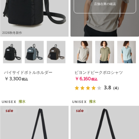
店舗在庫の確認
2026秋冬新作
バイサイドボトルホルダー
ビヨンドピークポロシャツ
￥3,300
￥6,160
税込
税込
3.8
（4）
撥水
撥水
UNISEX
UNISEX