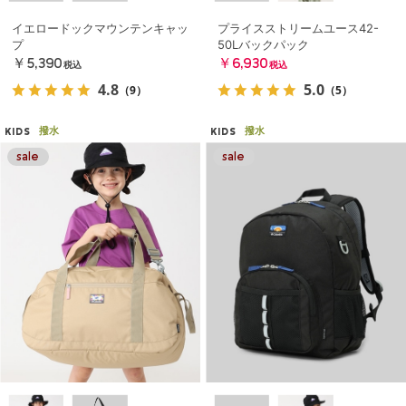
イエロードックマウンテンキャッ
プライスストリームユース42-
プ
50Lバックパック
￥5,390
￥6,930
税込
税込
4.8
5.0
（9）
（5）
撥水
撥水
KIDS
KIDS