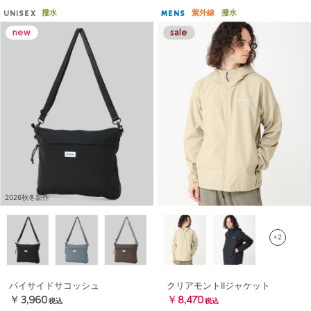
撥水
紫外線
撥水
UNISEX
MENS
2026秋冬新作
+2
バイサイドサコッシュ
クリアモントIIジャケット
￥3,960
￥8,470
税込
税込