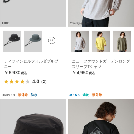
HIKE
2026秋冬新作
+2
ティフィンヒルフォルダブルブー
ニューファウンドガーデンロング
ニー
スリーブTシャツ
￥6,930
￥4,950
税込
税込
4.0
（2）
紫外線
防水
速乾
紫外線
UNISEX
MENS