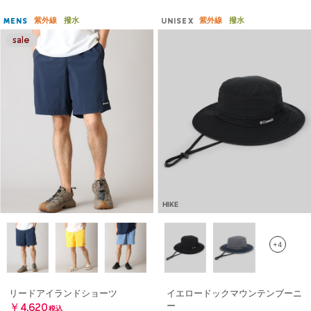
紫外線
撥水
紫外線
撥水
MENS
UNISEX
HIKE
+4
リードアイランドショーツ
イエロードックマウンテンブーニ
ー
￥4,620
税込