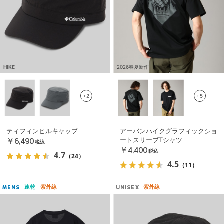
HIKE
2026春夏新作
+2
+5
ティフィンヒルキャップ
アーバンハイクグラフィックショ
ートスリーブTシャツ
￥6,490
税込
￥4,400
税込
4.7
（24）
4.5
（11）
速乾
紫外線
紫外線
MENS
UNISEX