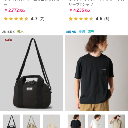
ー
リーブTシャツ
￥2,772
￥4,235
税込
税込
4.7
4.6
（7）
（5）
撥水
冷感
速乾
UNISEX
MENS