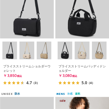
プライスストリームショルダーウ
プライスストリームパッディドシ
ォレット
ョルダー
￥3,850
￥3,080
税込
税込
4.7
5.0
（3）
（4）
防水
冷感
速乾
UNISEX
MENS