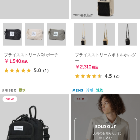
2026春夏新作
プライスストリームQLポーチ
プライスストリームボトルホルダ
ー
￥1,540
税込
￥2,310
税込
5.0
（1）
4.5
（2）
撥水
冷感
速乾
UNISEX
MENS
SOLD OUT
「入荷のお知らせ」に
申し込む