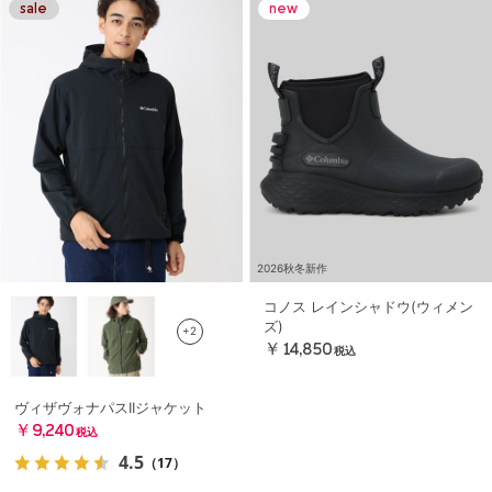
2026秋冬新作
コノス レインシャドウ(ウィメン
ズ)
+2
￥14,850
税込
ヴィザヴォナパスIIジャケット
￥9,240
税込
4.5
（17）