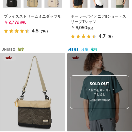
プライスストリームミニダッフル
ポーラーパイオニアIIショートス
リーブTシャツ
￥2,772
税込
￥6,050
税込
4.5
（16）
4.7
（6）
撥水
冷感
速乾
UNISEX
MENS
SOLD OUT
「入荷のお知らせ」に
申し込む
店舗在庫の確認