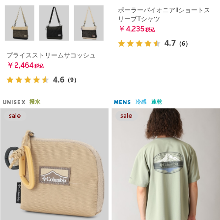
ポーラーパイオニアIIショートス
リーブTシャツ
￥4,235
税込
4.7
（6）
プライスストリームサコッシュ
￥2,464
税込
4.6
（9）
撥水
冷感
速乾
UNISEX
MENS