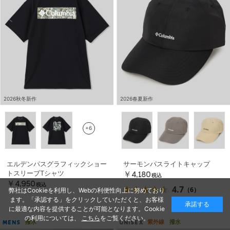
2026秋冬新作
2026春夏新作
+6
エルデンパスグラフィックショー
サーモンパスライトキャップ
トスリーブTシャツ
￥4,180
税込
￥4,950
税込
4.7
（6）
弊社はCookieを利用し、Webの利便性向上に努めており
ます。「承認する」をクリックしていただくと、お客様
承諾する
に最適な内容を提供することが可能となります。Cookie
の利用については、
こちら
をご覧ください。
撥水
紫外線
撥水
MENS
UNISEX