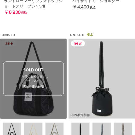
ランドローマーリップストップシ
バイサイドミニショルダー
ョートスリーブシャツII
￥4,400
税込
￥6,930
税込
撥水
UNISEX
UNISEX
SOLD OUT
「入荷のお知らせ」に
申し込む
店舗在庫の確認
2026秋冬新作