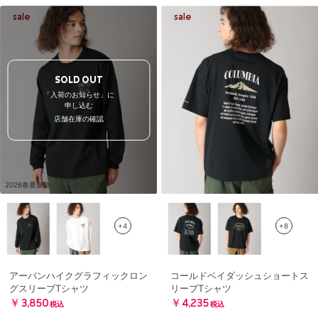
SOLD OUT
「入荷のお知らせ」に
申し込む
店舗在庫の確認
2026春夏新作
+4
+8
アーバンハイクグラフィックロン
コールドベイダッシュショートス
グスリーブTシャツ
リーブTシャツ
￥3,850
￥4,235
税込
税込