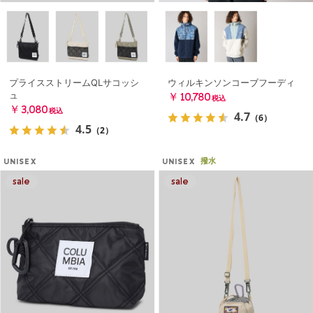
プライスストリームQLサコッシ
ウィルキンソンコーブフーディ
ュ
￥10,780
税込
￥3,080
税込
4.7
（6）
4.5
（2）
撥水
UNISEX
UNISEX