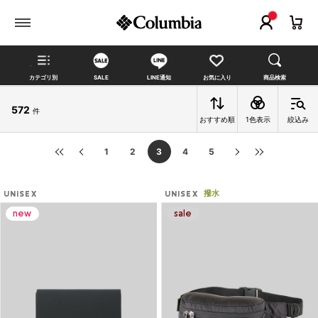
カテゴリ別
SALE
LINE通知
お気に入り
商品検索
572
件
おすすめ順
1色表示
絞込み
1
2
3
4
5
撥水
UNISEX
UNISEX