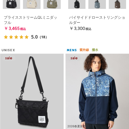
プライスストリームQLミニダッ
バイサイドドローストリングショ
フル
ルダー
￥3,465
￥3,300
税込
税込
5.0
（18）
紫外線
撥水
UNISEX
MENS
2026春夏新作