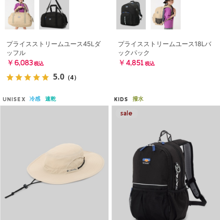
プライスストリームユース45Lダ
プライスストリームユース18Lバ
ッフル
ックパック
￥6,083
￥4,851
税込
税込
5.0
（4）
冷感
速乾
撥水
UNISEX
KIDS