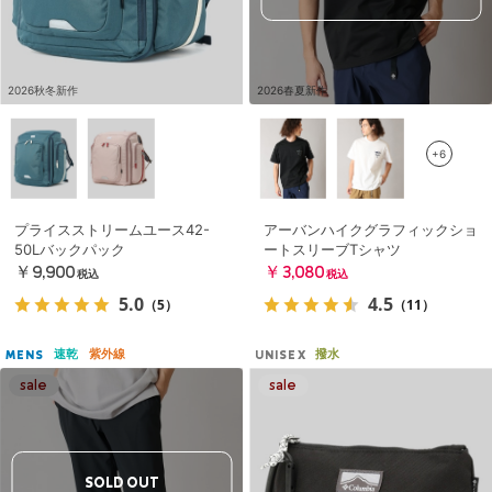
2026秋冬新作
2026春夏新作
+6
プライスストリームユース42-
アーバンハイクグラフィックショ
50Lバックパック
ートスリーブTシャツ
￥9,900
￥3,080
税込
税込
5.0
4.5
（5）
（11）
速乾
紫外線
撥水
MENS
UNISEX
SOLD OUT