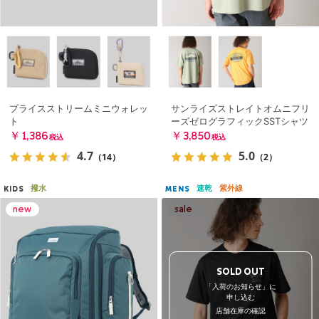
プライスストリームミニウォレッ
サンライズストレイトオムニフリ
ト
ーズゼログラフィックSSTシャツ
￥1,386
￥3,850
税込
税込
4.7
5.0
（14）
（2）
撥水
速乾
紫外線
KIDS
MENS
SOLD OUT
「入荷のお知らせ」に
申し込む
店舗在庫の確認