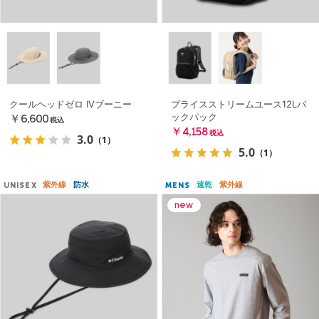
クールヘッドゼロ IVブーニー
プライスストリームユース12Lバ
ックパック
￥6,600
税込
￥4,158
税込
3.0
（1）
5.0
（1）
紫外線
防水
速乾
紫外線
UNISEX
MENS