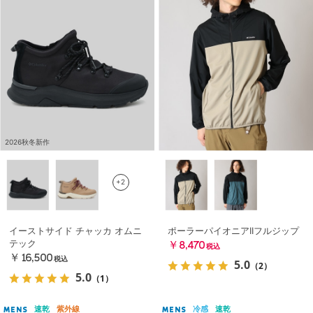
2026秋冬新作
+2
イーストサイド チャッカ オムニ
ポーラーパイオニアIIフルジップ
テック
￥8,470
税込
￥16,500
税込
5.0
（2）
5.0
（1）
速乾
紫外線
冷感
速乾
MENS
MENS