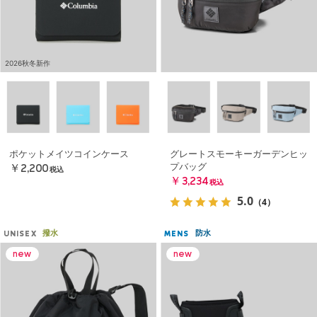
2026秋冬新作
ポケットメイツコインケース
グレートスモーキーガーデンヒッ
プバッグ
￥2,200
税込
￥3,234
税込
5.0
（4）
撥水
防水
UNISEX
MENS