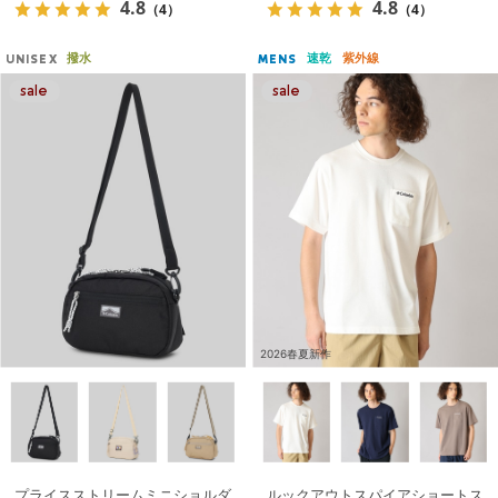
4.8
4.8
（4）
（4）
撥水
速乾
紫外線
UNISEX
MENS
2026春夏新作
プライスストリームミニショルダ
ルックアウトスパイアショートス