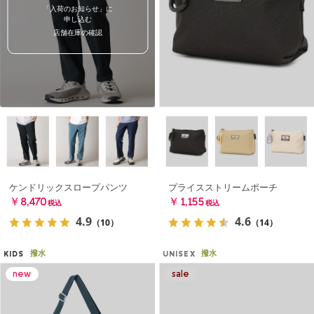
「入荷のお知らせ」に
申し込む
店舗在庫の確認
ケンドリックスロープパンツ
プライスストリームポーチ
￥8,470
￥1,155
税込
税込
4.9
4.6
（10）
（14）
撥水
撥水
KIDS
UNISEX