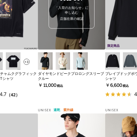
「入荷のお知らせ」に
申し込む
店舗在庫の確認
限定商品
+3
チャムクグラフィック
ダイヤモンドピークプロロングスリーブ
ブレイブドッグボ
Tシャツ
クルー
シャツ
￥11,000
￥6,600
税込
税込
4.7
4
（42）
速乾
紫外線
UNISEX
UNISEX