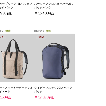
ガーブルック18Lパッカブ
パナシーアクロスオーバー26L
ックパック
バックパック
930
￥15,400
税込
税込
撥水
撥水
SEX
UNISEX
ートスモーキーガーデン2
タイガーブルック20L+バック
イトート
パック
160
￥12,320
税込
税込