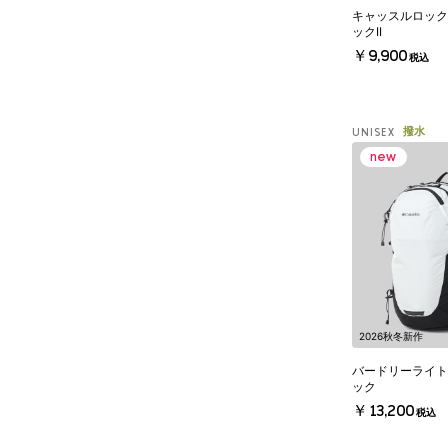
キャッスルロック
ックII
￥9,900
税込
撥水
UNISEX
2026秋冬新作
バードリーライト
ック
￥13,200
税込