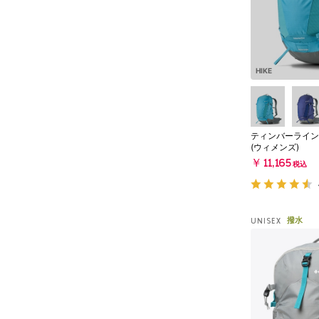
HIKE
ティンバーライン2
(ウィメンズ)
￥11,165
税込
撥水
UNISEX