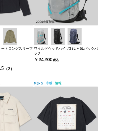
2026春夏新作
リートロングスリーブ
ワイルドウッドハイツ33L + 5Lバックパ
ック
￥24,200
税込
.5
（2）
線
冷感
速乾
MENS