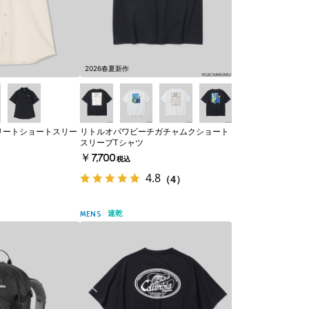
2026春夏新作
リートショートスリー
リトルオパワビーチガチャムクショート
スリーブTシャツ
￥7,700
税込
4.8
（4）
速乾
MENS