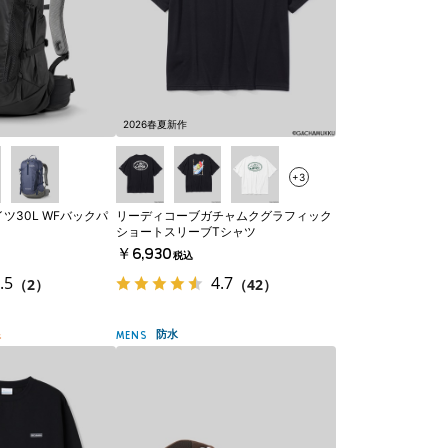
2026春夏新作
+3
ツ30L WFバックパ
リーディコーブガチャムクグラフィック
）
ショートスリーブTシャツ
￥6,930
税込
.5
4.7
（2）
（42）
線
防水
MENS