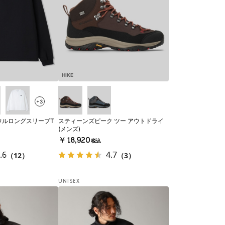
HIKE
+3
ウルロングスリーブT
スティーンズピーク ツー アウトドライ
(メンズ)
￥18,920
税込
.6
4.7
（12）
（3）
UNISEX