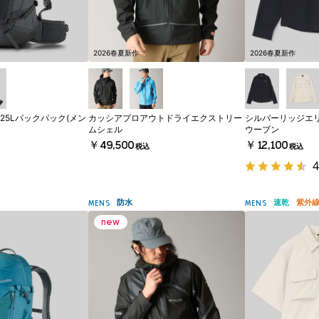
2026春夏新作
2026春夏新作
25Lバックパック(メン
カッシアプロアウトドライエクストリー
シルバーリッジエ
ムシェル
ウーブン
￥49,500
￥12,100
税込
税込
4
防水
速乾
紫外
MENS
MENS