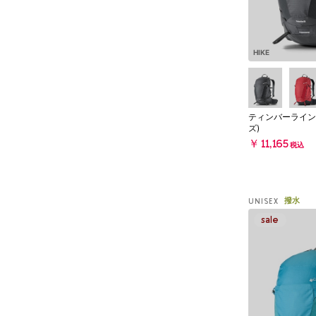
HIKE
ティンバーライン
ズ)
￥11,165
税込
撥水
UNISEX