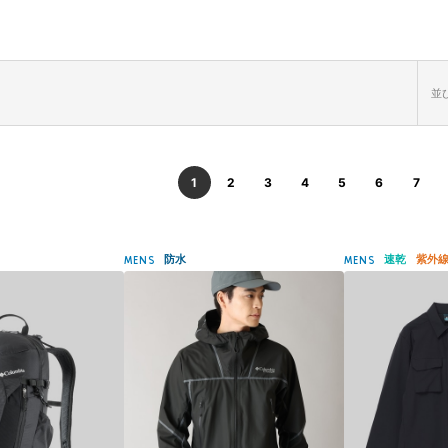
並び
1
2
3
4
5
6
7
防水
速乾
紫外
MENS
MENS