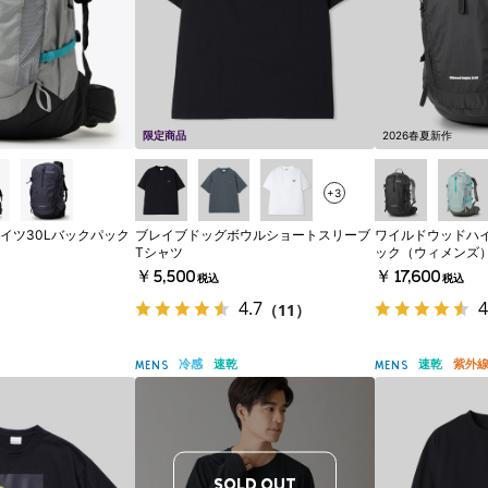
限定商品
2026春夏新作
+3
イツ30Lバックパック
ブレイブドッグボウルショートスリーブ
ワイルドウッドハイ
Tシャツ
ック（ウィメンズ
￥5,500
￥17,600
税込
税込
4.7
4
（11）
冷感
速乾
速乾
紫外
MENS
MENS
SOLD OUT