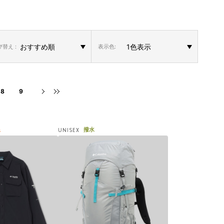
替え :
表示色:
8
9
線
撥水
UNISEX