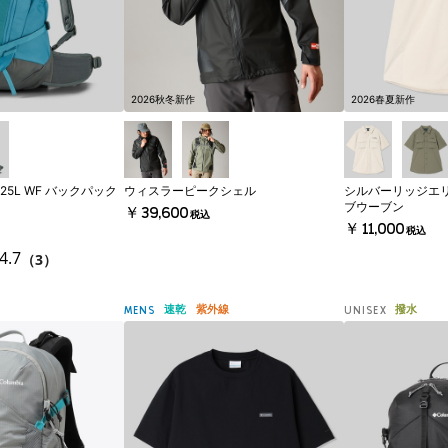
2026秋冬新作
2026春夏新作
5L WF バックパック
ウィスラーピークシェル
シルバーリッジエ
ブウーブン
￥39,600
税込
￥11,000
税込
4.7
（3）
速乾
紫外線
撥水
MENS
UNISEX