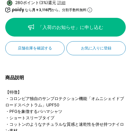
280ポイント(3%)還元
詳細
なら
月々3,116円
から。分割手数料無料
「入荷のお知らせ」に申し込む
店舗在庫を確認する
お気に入りに登録
商品説明
【特徴】
・コロンビア独自のサンプロテクション機能「オムニシェイドブ
ロードスペクトラム」UPF50
・PFGを象徴するバハマシャツ
・ショートスリーブタイプ
・コットンのようなナチュラルな質感と速乾性を併せ持つナイロ
ン素材