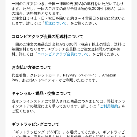
一回のご注文につき、全国一律550円(税込)の送料をいただいており
ます。ただし、一回のご注文の商品合計金額が5,000円（税込）以上
の場合、送料無料となります。
ご注文日より土・日・祝日を除いた約３～４営業日を目安に発送いた
します。詳しくは「
配送について
」をご覧ください。
コロンビアクラブ会員の配送料について
一回のご注文の商品合計金額が3,000円（税込）以上の場合、送料は
毎回無料となります。※プラチナ会員様はご注文金額問わず送料無
料。詳しくは「
コロンビアクラブ会員について
」をご覧ください。
お支払い方法について
代金引換、クレジットカード、PayPay（ペイペイ）、Amazon
Pay、あと払い（ペイディ）がご利用いただけます。
キャンセル・返品・交換について
当オンラインストアにて購入された商品につきましては、弊社オンラ
インストアの規定により承っております。詳しくは「
ご利用規約
」を
ご覧ください。
ギフトラッピングについて
「ギフトラッピング（550円）」を選択してください。ギフトラッピ
ングの際は、商品の値札を外し、納品伝票に金額を記載しておりませ