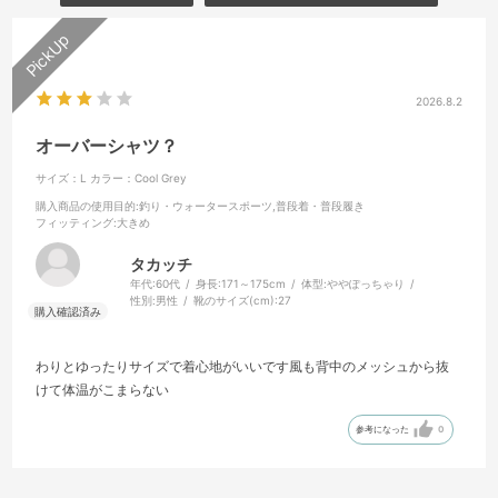
2026.8.2
オーバーシャツ？
サイズ：L
カラー：Cool Grey
購入商品の使用目的
:釣り・ウォータースポーツ,普段着・普段履き
フィッティング
:大きめ
タカッチ
年代:
60代
身長:
171～175cm
体型:
ややぽっちゃり
性別:
男性
靴のサイズ(cm):
27
わりとゆったりサイズで着心地がいいです風も背中のメッシュから抜
けて体温がこまらない
参考になった
0