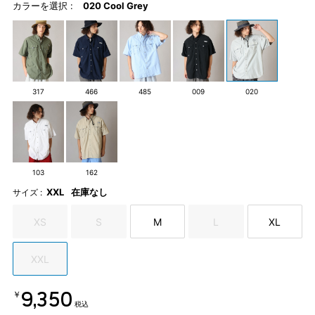
カラーを選択 :
020 Cool Grey
317
466
485
009
020
103
162
XXL
在庫なし
サイズ :
XS
S
M
L
XL
XXL
￥9,350
税込