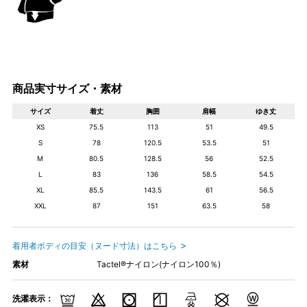
商品実寸サイズ・素材
サイズ
着丈
胸囲
肩幅
ゆき丈
XS
75.5
113
51
49.5
S
78
120.5
53.5
51
M
80.5
128.5
56
52.5
L
83
136
58.5
54.5
XL
85.5
143.5
61
56.5
XXL
87
151
63.5
58
着用者ボディの目安（ヌード寸法）はこちら
素材
Tactel®ナイロン(ナイロン100％)
洗濯表示：