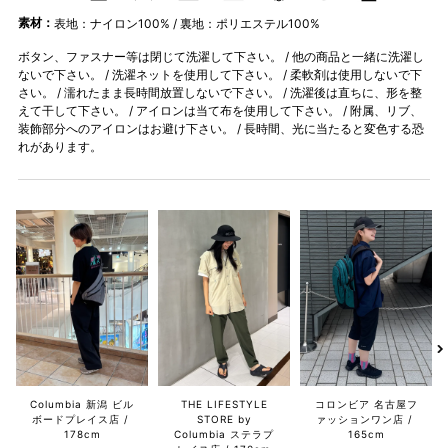
素材：
表地：ナイロン100% / 裏地：ポリエステル100%
ボタン、ファスナー等は閉じて洗濯して下さい。 / 他の商品と一緒に洗濯し
ないで下さい。 / 洗濯ネットを使用して下さい。 / 柔軟剤は使用しないで下
さい。 / 濡れたまま長時間放置しないで下さい。 / 洗濯後は直ちに、形を整
えて干して下さい。 / アイロンは当て布を使用して下さい。 / 附属、リブ、
装飾部分へのアイロンはお避け下さい。 / 長時間、光に当たると変色する恐
れがあります。
Columbia 新潟 ビル
THE LIFESTYLE
コロンビア 名古屋フ
ボードプレイス店
STORE by
ァッションワン店
178cm
Columbia ステラプ
165cm