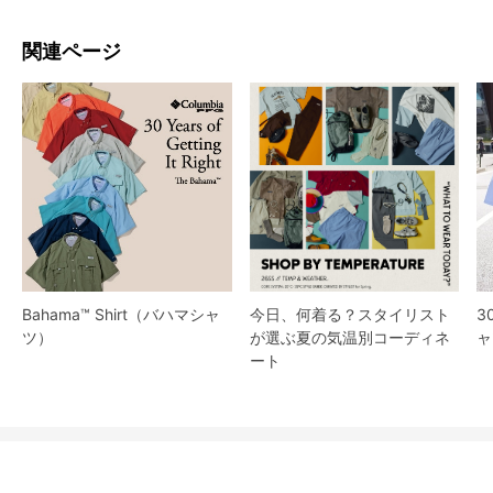
関連ページ
Bahama™ Shirt（バハマシャ
今日、何着る？スタイリスト
3
ツ）
が選ぶ夏の気温別コーディネ
ャ
ート