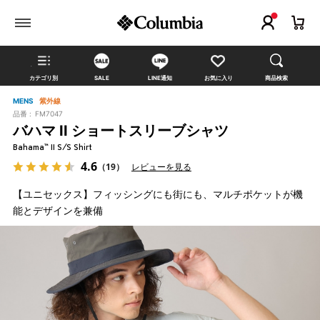
カテゴリ別
SALE
LINE通知
お気に入り
商品検索
MENS
紫外線
品番 :
FM7047
バハマ II ショートスリーブシャツ
Bahama™ II S/S Shirt
4.6
（19）
レビューを見る
【ユニセックス】フィッシングにも街にも、マルチポケットが機
能とデザインを兼備