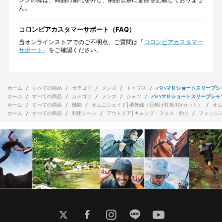
ん。
コロンビアカスタマーサポート（FAQ）
当オンラインストアでのご不明点、ご質問は「
コロンビアカスタマー
サポート
」をご確認ください。
ホーム
すべての商品
カテゴリ
メンズ
トップス
バハマ II ショートスリーブ
ホーム
すべての商品
カテゴリ
メンズ
シャツ
バハマ II ショートスリーブシャ
ホーム
すべての商品
機能
オムニシェイド│紫外線（日焼け対策/UVカット）
オ
ホーム
すべての商品
利用シーン
アウトドア│キャンプ・フェス・釣り
フィッシ
twitter
facebook
instagram
line
youtube