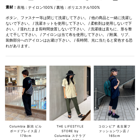
素材：
表地：ナイロン100% / 裏地：ポリエステル100%
ボタン、ファスナー等は閉じて洗濯して下さい。 / 他の商品と一緒に洗濯し
ないで下さい。 / 洗濯ネットを使用して下さい。 / 柔軟剤は使用しないで下
さい。 / 濡れたまま長時間放置しないで下さい。 / 洗濯後は直ちに、形を整
えて干して下さい。 / アイロンは当て布を使用して下さい。 / 附属、リブ、
装飾部分へのアイロンはお避け下さい。 / 長時間、光に当たると変色する恐
れがあります。
Columbia 新潟 ビル
THE LIFESTYLE
コロンビア 名古屋フ
ボードプレイス店
STORE by
ァッションワン店
178cm
Columbia ステラプ
165cm