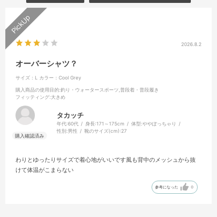
2026.8.2
オーバーシャツ？
サイズ：L
カラー：Cool Grey
購入商品の使用目的
:釣り・ウォータースポーツ,普段着・普段履き
フィッティング
:大きめ
タカッチ
年代:
60代
身長:
171～175cm
体型:
ややぽっちゃり
性別:
男性
靴のサイズ(cm):
27
わりとゆったりサイズで着心地がいいです風も背中のメッシュから抜
けて体温がこまらない
参考になった
0