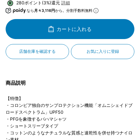
280ポイント(3%)還元
詳細
なら
月々3,116円
から。分割手数料無料
カートに入れる
店舗在庫を確認する
お気に入りに登録
商品説明
【特徴】
・コロンビア独自のサンプロテクション機能「オムニシェイドブ
ロードスペクトラム」UPF50
・PFGを象徴するバハマシャツ
・ショートスリーブタイプ
・コットンのようなナチュラルな質感と速乾性を併せ持つナイロ
ン素材