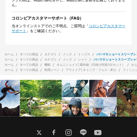
ん。
コロンビアカスタマーサポート（FAQ）
当オンラインストアでのご不明点、ご質問は「
コロンビアカスタマー
サポート
」をご確認ください。
ホーム
すべての商品
カテゴリ
メンズ
トップス
バハマ II ショートスリーブ
ホーム
すべての商品
カテゴリ
メンズ
シャツ
バハマ II ショートスリーブシャ
ホーム
すべての商品
機能
オムニシェイド│紫外線（日焼け対策/UVカット）
オ
ホーム
すべての商品
利用シーン
アウトドア│キャンプ・フェス・釣り
フィッシ
twitter
facebook
instagram
line
youtube