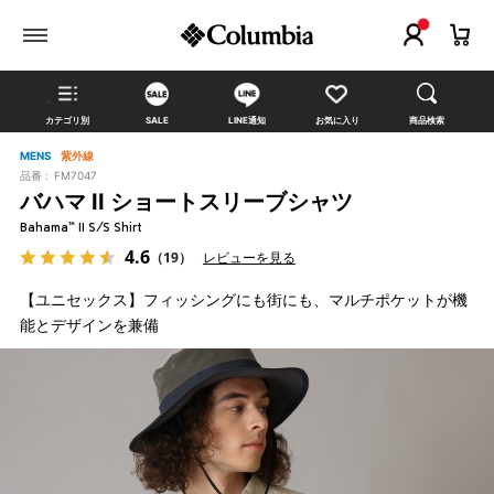
カテゴリ別
SALE
LINE通知
お気に入り
商品検索
MENS
紫外線
品番 :
FM7047
バハマ II ショートスリーブシャツ
Bahama™ II S/S Shirt
4.6
（19）
レビューを見る
【ユニセックス】フィッシングにも街にも、マルチポケットが機
能とデザインを兼備