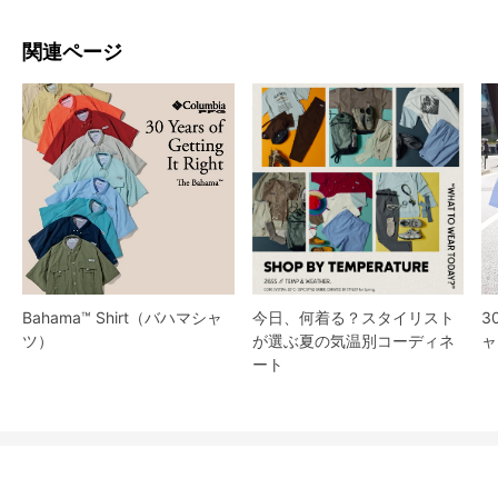
関連ページ
Bahama™ Shirt（バハマシャ
今日、何着る？スタイリスト
3
ツ）
が選ぶ夏の気温別コーディネ
ャ
ート