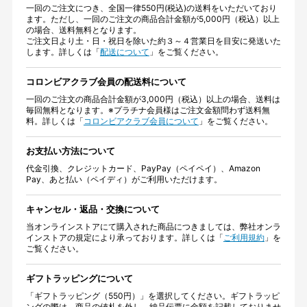
一回のご注文につき、全国一律550円(税込)の送料をいただいており
ます。ただし、一回のご注文の商品合計金額が5,000円（税込）以上
の場合、送料無料となります。
ご注文日より土・日・祝日を除いた約３～４営業日を目安に発送いた
します。詳しくは「
配送について
」をご覧ください。
コロンビアクラブ会員の配送料について
一回のご注文の商品合計金額が3,000円（税込）以上の場合、送料は
毎回無料となります。※プラチナ会員様はご注文金額問わず送料無
料。詳しくは「
コロンビアクラブ会員について
」をご覧ください。
お支払い方法について
代金引換、クレジットカード、PayPay（ペイペイ）、Amazon
Pay、あと払い（ペイディ）がご利用いただけます。
キャンセル・返品・交換について
当オンラインストアにて購入された商品につきましては、弊社オンラ
インストアの規定により承っております。詳しくは「
ご利用規約
」を
ご覧ください。
ギフトラッピングについて
「ギフトラッピング（550円）」を選択してください。ギフトラッピ
ングの際は、商品の値札を外し、納品伝票に金額を記載しておりませ