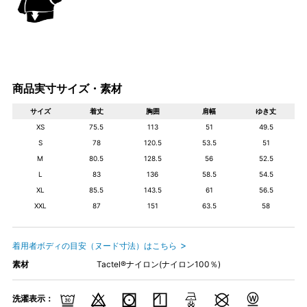
商品実寸サイズ・素材
サイズ
着丈
胸囲
肩幅
ゆき丈
XS
75.5
113
51
49.5
S
78
120.5
53.5
51
M
80.5
128.5
56
52.5
L
83
136
58.5
54.5
XL
85.5
143.5
61
56.5
XXL
87
151
63.5
58
着用者ボディの目安（ヌード寸法）はこちら
素材
Tactel®ナイロン(ナイロン100％)
洗濯表示：