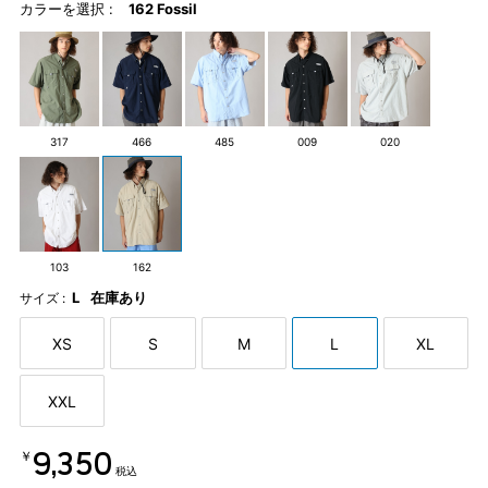
カラーを選択 :
162 Fossil
317
466
485
009
020
103
162
L
在庫あり
サイズ :
XS
S
M
L
XL
XXL
￥9,350
税込