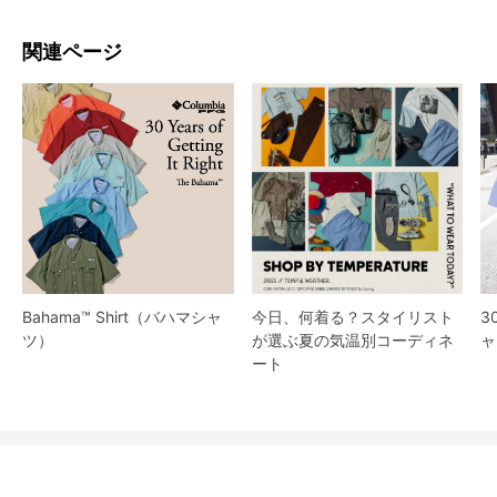
関連ページ
Bahama™ Shirt（バハマシャ
今日、何着る？スタイリスト
3
ツ）
が選ぶ夏の気温別コーディネ
ャ
ート