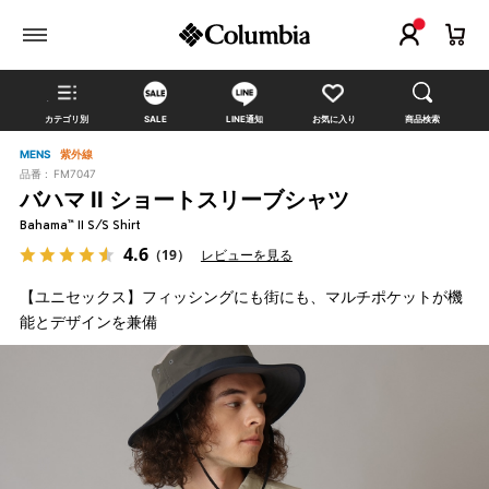
カテゴリ別
SALE
LINE通知
お気に入り
商品検索
MENS
紫外線
品番 :
FM7047
バハマ II ショートスリーブシャツ
Bahama™ II S/S Shirt
4.6
（19）
レビューを見る
【ユニセックス】フィッシングにも街にも、マルチポケットが機
能とデザインを兼備