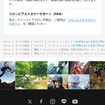
ん。
コロンビアカスタマーサポート（FAQ）
当オンラインストアでのご不明点、ご質問は「
コロンビアカスタマー
サポート
」をご確認ください。
ホーム
すべての商品
カテゴリ
メンズ
トップス
バハマ II ショートスリーブ
ホーム
すべての商品
カテゴリ
メンズ
シャツ
バハマ II ショートスリーブシャ
ホーム
すべての商品
機能
オムニシェイド│紫外線（日焼け対策/UVカット）
オ
ホーム
すべての商品
利用シーン
アウトドア│キャンプ・フェス・釣り
フィッシ
twitter
facebook
instagram
line
youtube