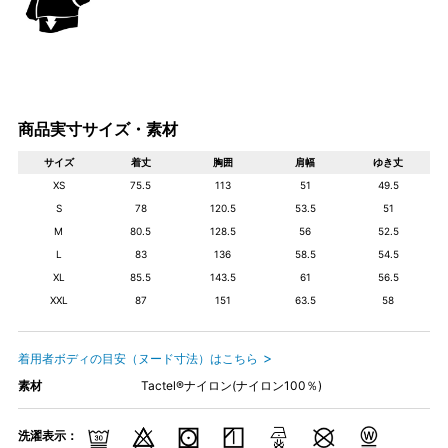
商品実寸サイズ・素材
サイズ
着丈
胸囲
肩幅
ゆき丈
XS
75.5
113
51
49.5
S
78
120.5
53.5
51
M
80.5
128.5
56
52.5
L
83
136
58.5
54.5
XL
85.5
143.5
61
56.5
XXL
87
151
63.5
58
着用者ボディの目安（ヌード寸法）はこちら
素材
Tactel®ナイロン(ナイロン100％)
洗濯表示：