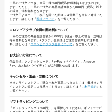
一回のご注文につき、全国一律550円(税込)の送料をいただいており
ます。ただし、一回のご注文の商品合計金額が5,000円（税込）以上
の場合、送料無料となります。
ご注文日より土・日・祝日を除いた約３～４営業日を目安に発送いた
します。詳しくは「
配送について
」をご覧ください。
コロンビアクラブ会員の配送料について
一回のご注文の商品合計金額が3,000円（税込）以上の場合、送料は
毎回無料となります。※プラチナ会員様はご注文金額問わず送料無
料。詳しくは「
コロンビアクラブ会員について
」をご覧ください。
お支払い方法について
代金引換、クレジットカード、PayPay（ペイペイ）、Amazon
Pay、あと払い（ペイディ）がご利用いただけます。
キャンセル・返品・交換について
当オンラインストアにて購入された商品につきましては、弊社オンラ
インストアの規定により承っております。詳しくは「
ご利用規約
」を
ご覧ください。
ギフトラッピングについて
「ギフトラッピング（550円）」を選択してください。ギフトラッピ
ングの際は、商品の値札を外し、納品伝票に金額を記載しておりませ