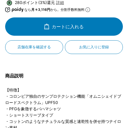
280ポイント(3%)還元
詳細
なら
月々3,116円
から。分割手数料無料
カートに入れる
店舗在庫を確認する
お気に入りに登録
商品説明
【特徴】
・コロンビア独自のサンプロテクション機能「オムニシェイドブ
ロードスペクトラム」UPF50
・PFGを象徴するバハマシャツ
・ショートスリーブタイプ
・コットンのようなナチュラルな質感と速乾性を併せ持つナイロ
ン素材