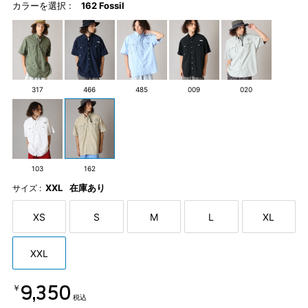
カラーを選択 :
162 Fossil
317
466
485
009
020
103
162
XXL
在庫あり
サイズ :
XS
S
M
L
XL
XXL
￥9,350
税込