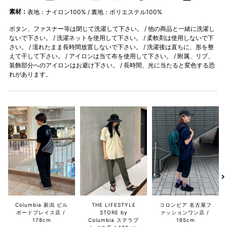
素材：
表地：ナイロン100% / 裏地：ポリエステル100%
ボタン、ファスナー等は閉じて洗濯して下さい。 / 他の商品と一緒に洗濯し
ないで下さい。 / 洗濯ネットを使用して下さい。 / 柔軟剤は使用しないで下
さい。 / 濡れたまま長時間放置しないで下さい。 / 洗濯後は直ちに、形を整
えて干して下さい。 / アイロンは当て布を使用して下さい。 / 附属、リブ、
装飾部分へのアイロンはお避け下さい。 / 長時間、光に当たると変色する恐
れがあります。
Columbia 新潟 ビル
THE LIFESTYLE
コロンビア 名古屋フ
ボードプレイス店
STORE by
ァッションワン店
178cm
Columbia ステラプ
165cm