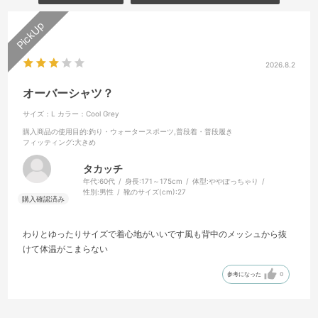
2026.8.2
オーバーシャツ？
サイズ：L
カラー：Cool Grey
購入商品の使用目的
:釣り・ウォータースポーツ,普段着・普段履き
フィッティング
:大きめ
タカッチ
年代:
60代
身長:
171～175cm
体型:
ややぽっちゃり
性別:
男性
靴のサイズ(cm):
27
わりとゆったりサイズで着心地がいいです風も背中のメッシュから抜
けて体温がこまらない
参考になった
0