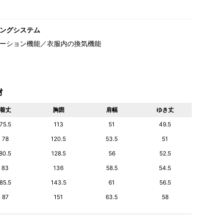
ングシステム
ーション機能／衣服内の換気機能
材
着丈
胸囲
肩幅
ゆき丈
75.5
113
51
49.5
78
120.5
53.5
51
80.5
128.5
56
52.5
83
136
58.5
54.5
85.5
143.5
61
56.5
87
151
63.5
58