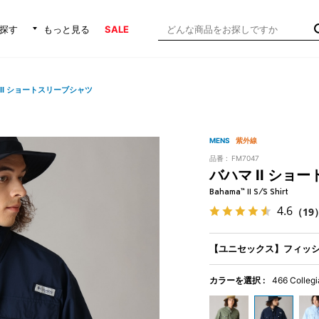
探す
もっと見る
SALE
 II ショートスリーブシャツ
MENS
紫外線
品番 :
FM7047
バハマ II ショ
Bahama™ II S/S Shirt
4.6
（19
【ユニセックス】フィッ
カラーを選択 :
466 Colleg