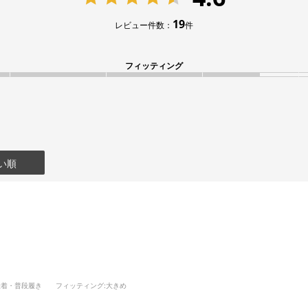
19
レビュー件数：
件
フィッティング
い順
段着・普段履き
フィッティング
:大きめ