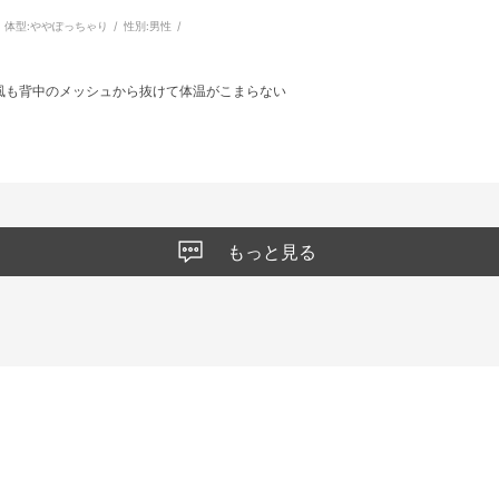
体型:
ややぽっちゃり
性別:
男性
風も背中のメッシュから抜けて体温がこまらない
もっと見る