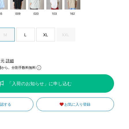
85
009
020
103
162
M
L
XL
XXL
還元
詳細
円
から。分割手数料無料
「入荷のお知らせ」に申し込む
確認する
お気に入り登録