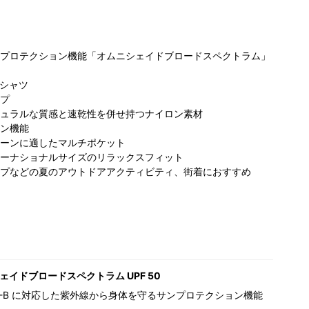
プロテクション機能「オムニシェイドブロードスペクトラム」
マシャツ
プ
ュラルな質感と速乾性を併せ持つナイロン素材
ン機能
ビア ONE
コロンビア キャ
コロンビア らら
コ
ーンに適したマルチポケット
KUOKA
ナルシティOPA
ぽーと磐田店
屋
ーナショナルサイズのリラックスフィット
DG店
店
175cm
160cm
ワ
プなどの夏のアウトドアアクティビティ、街着におすすめ
68cm
ェイドブロードスペクトラム UPF 50
,UV-B に対応した紫外線から身体を守るサンプロテクション機能