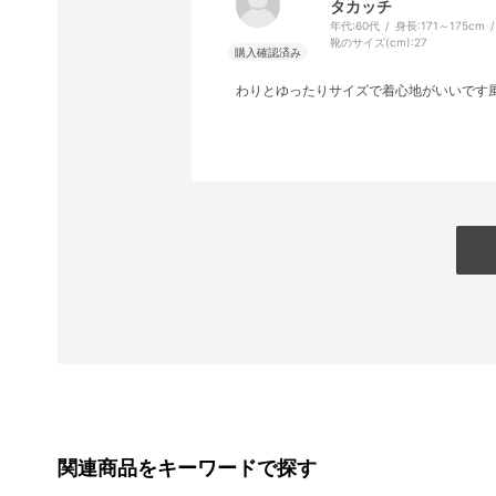
タカッチ
年代:
60代
身長:
171～175cm
靴のサイズ(cm):
27
わりとゆったりサイズで着心地がいいです
関連商品をキーワードで探す