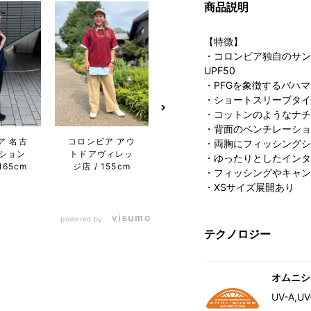
商品説明
【特徴】
・コロンビア独自のサン
UPF50
・PFGを象徴するバハ
・ショートスリーブタイ
・コットンのようなナチ
・背面のベンチレーショ
ア 名古
コロンビア アウ
Columbia 二子
コロン
・両胸にフィッシングシ
ション
トドアヴィレッ
玉川ライズ S.C.
FU
・ゆったりとしたインタ
165cm
ジ店
155cm
店
178cm
BL
・フィッシングやキャン
1
・XSサイズ展開あり
powered by
テクノロジー
オムニシ
UV-A