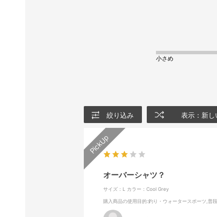
小さめ
絞り込み
表示：新し
オーバーシャツ？
サイズ：L
カラー：Cool Grey
購入商品の使用目的
:釣り・ウォータースポーツ,普