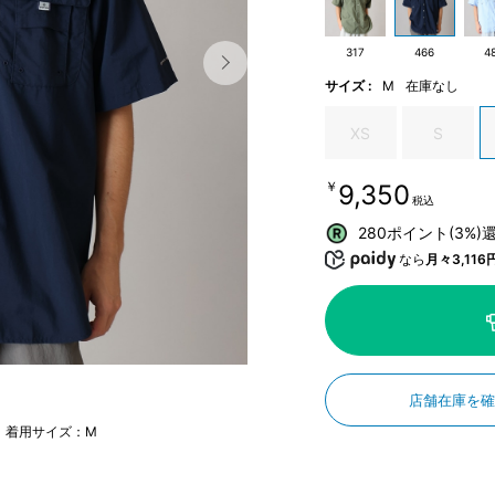
317
466
4
サイズ :
M
在庫なし
XS
S
￥9,350
税込
280ポイント(3%)
なら
月々3,116
店舗在庫を
m 着用サイズ：M