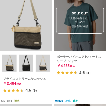
SOLD OUT
「入荷のお知らせ」に
申し込む
店舗在庫の確認
ポーラーパイオニアIIショートス
リーブTシャツ
￥4,235
税込
4.6
（5）
プライスストリームサコッシュ
￥2,464
税込
4.6
（9）
撥水
冷感
速乾
UNISEX
MENS