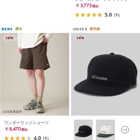
￥3,773
税込
5.0
（1）
撥水
紫外線
MENS
UNISEX
2026春夏新作
ワンダーリッジショーツ
￥8,470
+3
税込
4.0
（1）