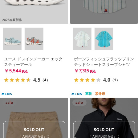
2026春夏新作
ユース ドレインメーカー エック
ボーンフィッシュフラッツプリン
スティーアール
テッドショートスリーブシャツ
￥5,544
￥7,315
税込
税込
4.5
4.0
（4）
（1）
速乾
紫外線
MENS
MENS
SOLD OUT
SOLD OUT
「入荷のお知らせ」に
「入荷のお知らせ」に