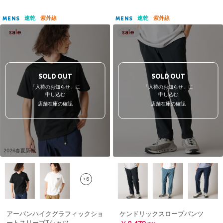
速乾
紫外線
速乾
紫外線
MENS
MENS
SOLD OUT
SOLD OUT
「入荷のお知らせ」に
「入荷のお知らせ」に
申し込む
申し込む
店舗在庫の確認
店舗在庫の確認
2026春夏新作
+6
アーバンハイクグラフィックショ
ケンドリックスロープパンツ
ートスリーブTシャツ