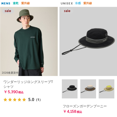
速乾
紫外線
冷感
紫外線
MENS
UNISEX
2026春夏新作
ワンダーリッジロングスリーブT
シャツ
￥5,390
税込
5.0
（1）
フローズンガーデンブーニー
￥4,158
税込