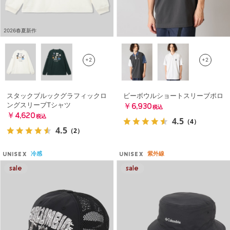
2026春夏新作
+2
+2
スタックブルックグラフィックロ
ビーボウルショートスリーブポロ
ングスリーブTシャツ
￥6,930
税込
￥4,620
税込
4.5
（4）
4.5
（2）
冷感
紫外線
UNISEX
UNISEX