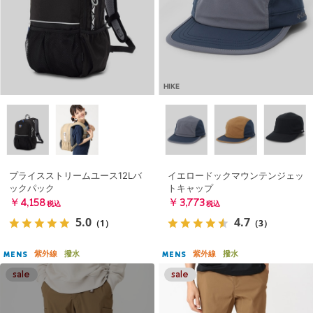
HIKE
プライスストリームユース12Lバ
イエロードックマウンテンジェッ
ックパック
トキャップ
￥4,158
￥3,773
税込
税込
5.0
4.7
（1）
（3）
紫外線
撥水
紫外線
撥水
MENS
MENS