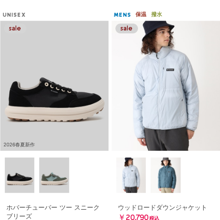
保温
撥水
UNISEX
MENS
2026春夏新作
ホバーチューバー ツー スニーク
ウッドロードダウンジャケット
ブリーズ
￥20,790
税込