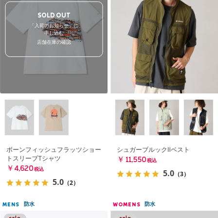
SOLD OUT
「入荷のお知らせ」に
申し込む
店舗在庫の確認
ボーンフィッシュフラッツショー
シュガーブルックⅡベスト
トスリーブTシャツ
￥11,550
税込
￥4,620
税込
5.0
（3）
5.0
（2）
防水
防水
MENS
WOMENS