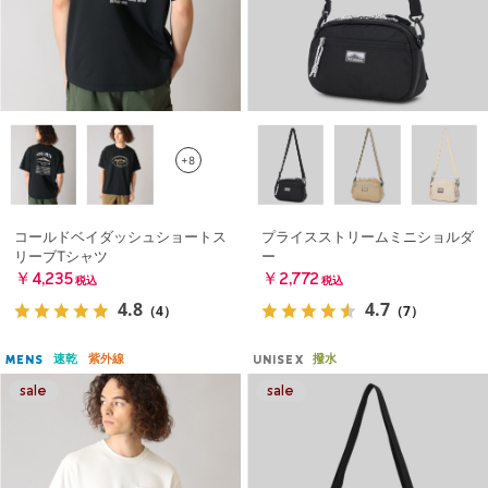
+8
コールドベイダッシュショートス
プライスストリームミニショルダ
リーブTシャツ
ー
￥4,235
￥2,772
税込
税込
4.8
4.7
（4）
（7）
速乾
紫外線
撥水
MENS
UNISEX