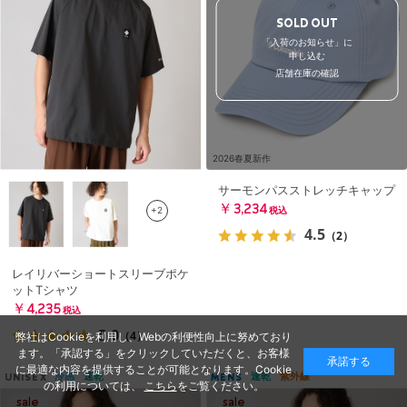
SOLD OUT
「入荷のお知らせ」に
申し込む
店舗在庫の確認
2026春夏新作
サーモンパスストレッチキャップ
￥3,234
+2
税込
4.5
（2）
レイリバーショートスリーブポケ
ットTシャツ
￥4,235
税込
5.0
（4）
弊社はCookieを利用し、Webの利便性向上に努めており
ます。「承認する」をクリックしていただくと、お客様
承諾する
に最適な内容を提供することが可能となります。Cookie
冷感
速乾
速乾
紫外線
UNISEX
MENS
の利用については、
こちら
をご覧ください。