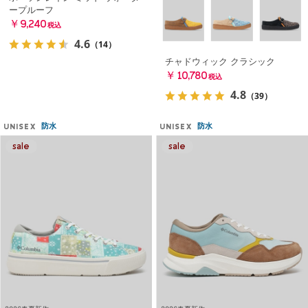
ープルーフ
￥9,240
税込
4.6
（14）
チャドウィック クラシック
￥10,780
税込
4.8
（39）
防水
防水
UNISEX
UNISEX