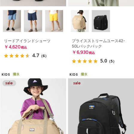
リードアイランドショーツ
プライスストリームユース42-
50Lバックパック
￥4,620
税込
￥6,930
税込
4.7
（6）
5.0
（5）
撥水
撥水
KIDS
KIDS