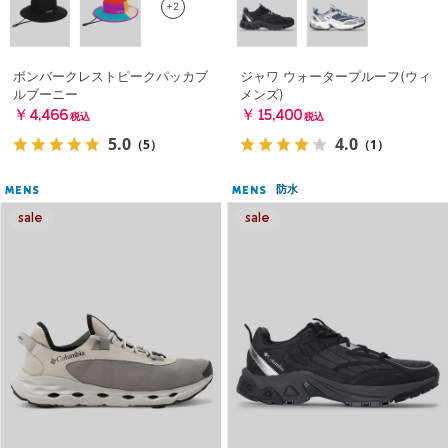
+2
ボンバークレストピークパッカブ
ジャワ ウォータープルーフ(ウィ
ルブーニー
メンズ)
￥4,466
￥15,400
税込
税込
5.0
4.0
（5）
（1）
防水
MENS
MENS