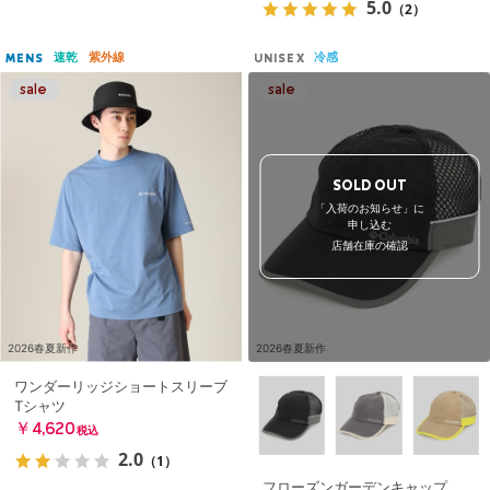
5.0
（2）
速乾
紫外線
冷感
MENS
UNISEX
SOLD OUT
「入荷のお知らせ」に
申し込む
店舗在庫の確認
2026春夏新作
2026春夏新作
ワンダーリッジショートスリーブ
Tシャツ
￥4,620
税込
2.0
（1）
フローズンガーデンキャップ