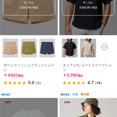
申し込む
申し込む
店舗在庫の確認
店舗在庫の確認
+3
ボーンフィッシュフラッツショー
タミアミIIショートスリーブシャ
ツ
ツ
￥4,620
￥5,390
税込
税込
5.0
4.7
（1）
（15）
冷感
紫外線
MENS
MENS