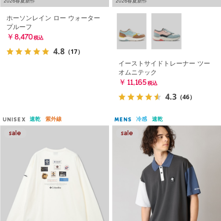
2026春夏新作
2026春夏新作
ホーソンレイン ロー ウォーター
プルーフ
￥8,470
税込
4.8
（17）
イーストサイドトレーナー ツー
オムニテック
￥11,165
税込
4.3
（46）
速乾
紫外線
冷感
速乾
UNISEX
MENS