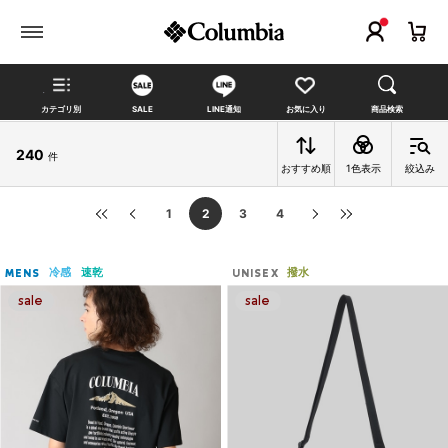
カテゴリ別
SALE
LINE通知
お気に入り
商品検索
240
件
おすすめ順
1色表示
絞込み
1
2
3
4
冷感
速乾
撥水
MENS
UNISEX