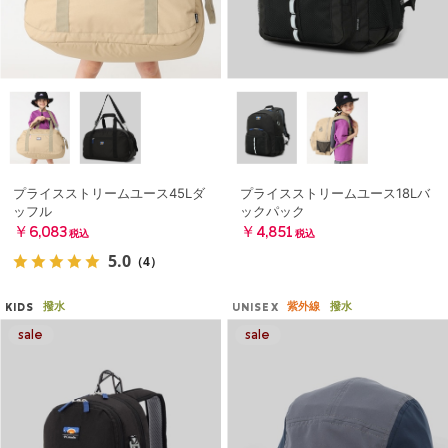
プライスストリームユース45Lダ
プライスストリームユース18Lバ
ッフル
ックパック
￥6,083
￥4,851
税込
税込
5.0
（4）
撥水
紫外線
撥水
KIDS
UNISEX