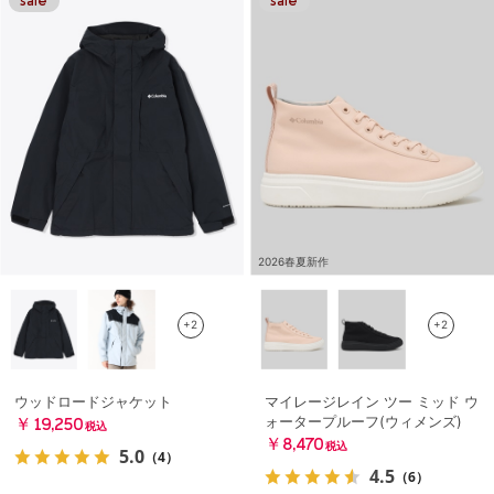
2026春夏新作
+2
+2
ウッドロードジャケット
マイレージレイン ツー ミッド ウ
ォータープルーフ(ウィメンズ)
￥19,250
税込
￥8,470
税込
5.0
（4）
4.5
（6）