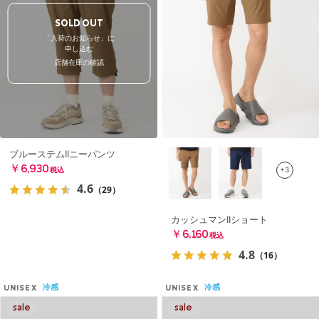
SOLD OUT
「入荷のお知らせ」に
申し込む
店舗在庫の確認
ブルーステムIIニーパンツ
￥6,930
+3
税込
4.6
（29）
カッシュマンIIショート
￥6,160
税込
4.8
（16）
冷感
冷感
UNISEX
UNISEX