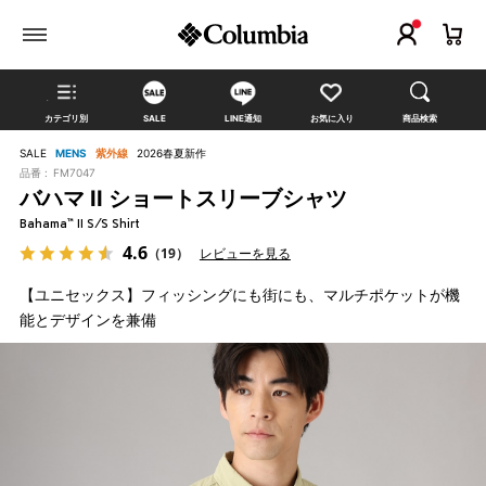
カテゴリ別
SALE
LINE通知
お気に入り
商品検索
SALE
MENS
紫外線
2026春夏新作
品番 :
FM7047
バハマ II ショートスリーブシャツ
Bahama™ II S/S Shirt
4.6
（19）
レビューを見る
【ユニセックス】フィッシングにも街にも、マルチポケットが機
能とデザインを兼備