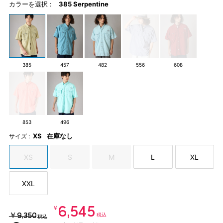
カラーを選択 :
385 Serpentine
385
457
482
556
608
853
496
XS
在庫なし
サイズ :
XS
S
M
L
XL
XXL
￥6,545
￥9,350
税込
税込