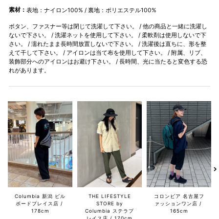
素材：
表地：ナイロン100% / 裏地：ポリエステル100%
ボタン、ファスナー等は閉じて洗濯して下さい。 / 他の商品と一緒に洗濯し
ないで下さい。 / 洗濯ネットを使用して下さい。 / 柔軟剤は使用しないで下
さい。 / 濡れたまま長時間放置しないで下さい。 / 洗濯後は直ちに、形を整
えて干して下さい。 / アイロンは当て布を使用して下さい。 / 附属、リブ、
装飾部分へのアイロンはお避け下さい。 / 長時間、光に当たると変色する恐
れがあります。
Columbia 新潟 ビル
THE LIFESTYLE
コロンビア 名古屋フ
ボードプレイス店
STORE by
ァッションワン店
178cm
Columbia ステラプ
165cm
レイス店
170cm