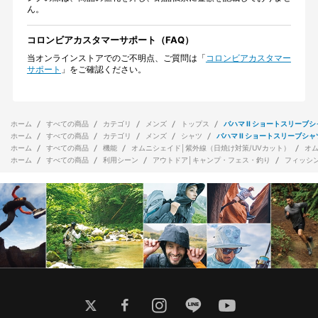
ん。
コロンビアカスタマーサポート（FAQ）
当オンラインストアでのご不明点、ご質問は「
コロンビアカスタマー
サポート
」をご確認ください。
ホーム
すべての商品
カテゴリ
メンズ
トップス
バハマ II ショートスリーブ
ホーム
すべての商品
カテゴリ
メンズ
シャツ
バハマ II ショートスリーブシャ
ホーム
すべての商品
機能
オムニシェイド│紫外線（日焼け対策/UVカット）
オ
ホーム
すべての商品
利用シーン
アウトドア│キャンプ・フェス・釣り
フィッシ
twitter
facebook
instagram
line
youtube