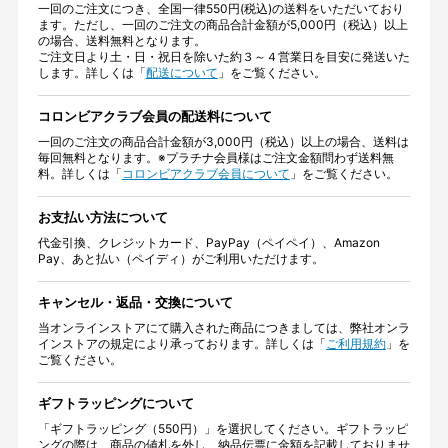
一回のご注文につき、全国一律550円(税込)の送料をいただいており
ます。ただし、一回のご注文の商品合計金額が5,000円（税込）以上
の場合、送料無料となります。
ご注文日より土・日・祝日を除いた約３～４営業日を目安に発送いた
します。詳しくは「
配送について
」をご覧ください。
コロンビアクラブ会員の配送料について
一回のご注文の商品合計金額が3,000円（税込）以上の場合、送料は
毎回無料となります。※プラチナ会員様はご注文金額問わず送料無
料。詳しくは「
コロンビアクラブ会員について
」をご覧ください。
お支払い方法について
代金引換、クレジットカード、PayPay（ペイペイ）、Amazon
Pay、あと払い（ペイディ）がご利用いただけます。
キャンセル・返品・交換について
当オンラインストアにて購入された商品につきましては、弊社オンラ
インストアの規定により承っております。詳しくは「
ご利用規約
」を
ご覧ください。
ギフトラッピングについて
「ギフトラッピング（550円）」を選択してください。ギフトラッピ
ングの際は、商品の値札を外し、納品伝票に金額を記載しておりませ