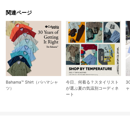
関連ページ
Bahama™ Shirt（バハマシャ
今日、何着る？スタイリスト
3
ツ）
が選ぶ夏の気温別コーディネ
ャ
ート