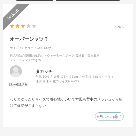
2026.8.2
オーバーシャツ？
サイズ：L
カラー：Cool Grey
購入商品の使用目的
:釣り・ウォータースポーツ,普段着・普段履き
フィッティング
:大きめ
タカッチ
年代:
60代
身長:
171～175cm
体型:
ややぽっちゃり
性別:
男性
靴のサイズ(cm):
27
わりとゆったりサイズで着心地がいいです風も背中のメッシュから抜
けて体温がこまらない
参考になった
0