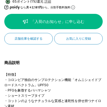
65ポイント(1%)還元
詳細
なら
月々2,181円
から。分割手数料無料
「入荷のお知らせ」に申し込む
店舗在庫を確認する
お気に入りに登録
商品説明
【特徴】
・コロンビア独自のサンプロテクション機能「オムニシェイドブ
ロードスペクトラム」UPF50
・PFGを象徴するバハマシャツ
・ショートスリーブタイプ
・コットンのようなナチュラルな質感と速乾性を併せ持つナイロ
ン素材