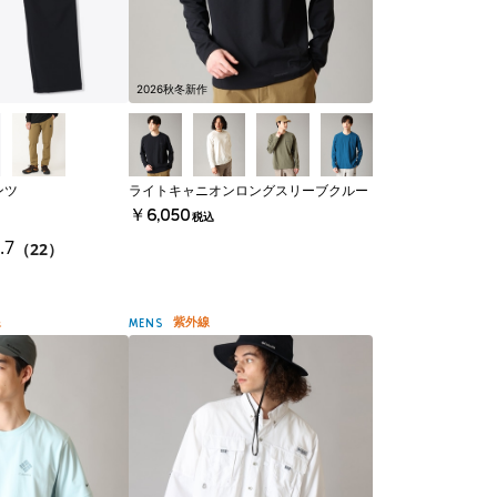
2026秋冬新作
ンツ
ライトキャニオンロングスリーブクルー
￥6,050
税込
.7
（22）
線
紫外線
MENS