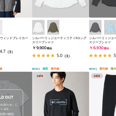
ウィンドブレイカー
シルバーリッジユーティリティIIロング
シルバーリッジユー
スリーブシャツ
スリーブシャツ
￥9,900
￥6,930
税込
税込
4.7
（3）
5.0
5
（3）
線
速乾
紫外線
紫外線
撥
MENS
MENS
LD OUT
のお知らせ」に
申し込む
在庫の確認