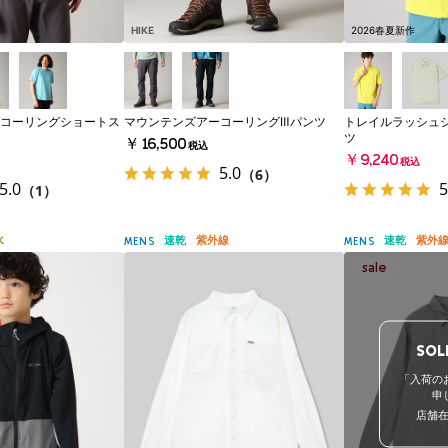
HIKE
2026春夏新作
コーリングショートス
マウンテンズアーコーリングⅢパンツ
トレイルラッシュ
ツ
￥16,500
税込
￥9,240
税込
5.0
（6）
5.0
5
（1）
水
速乾
紫外線
速乾
紫外
MENS
MENS
SOL
「入荷の
申
店舗