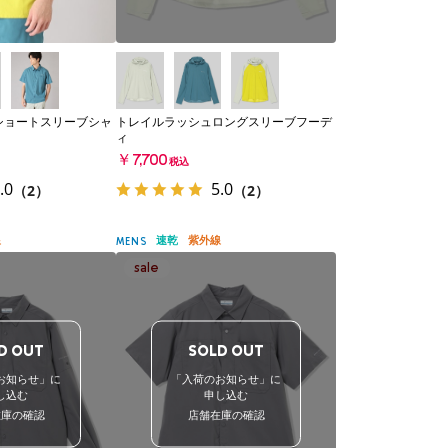
ショートスリーブシャ
トレイルラッシュロングスリーブフーデ
ィ
￥7,700
税込
.0
5.0
（2）
（2）
線
速乾
紫外線
MENS
D OUT
SOLD OUT
お知らせ」に
「入荷のお知らせ」に
し込む
申し込む
在庫の確認
店舗在庫の確認