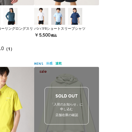
コーリングロングスリ
バハマⅡショートスリーブシャツ
￥5,500
税込
.0
（1）
冷感
速乾
MENS
SOLD OUT
「入荷のお知らせ」に
申し込む
店舗在庫の確認