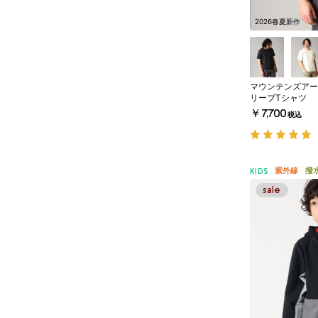
2026春夏新作
マウンテンズアー
リーブTシャツ
￥7,700
税込
紫外線
撥
KIDS