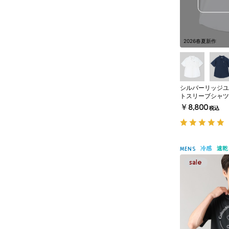
2026春夏新作
シルバーリッジユ
トスリーブシャツ
￥8,800
税込
冷感
速乾
MENS