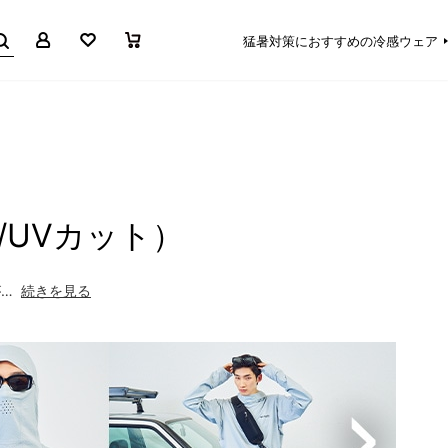
マイページ
お気に入り
買い物かご
猛暑対策におすすめの冷感ウェア
/UVカット）
…
続きを見る