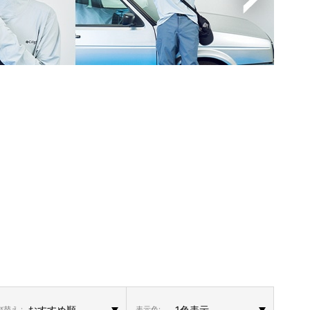
替え :
表示色: