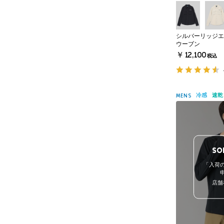
シルバーリッジエ
ウーブン
￥12,100
税込
冷感
速乾
MENS
SO
「入荷
店舗