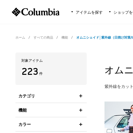
アイテムを探す
ショップを
ホーム
すべての商品
機能
オムニシェイド│紫外線（日焼け対策/
対象アイテム
オムニ
223
件
紫外線をカット
カテゴリ
機能
カラー