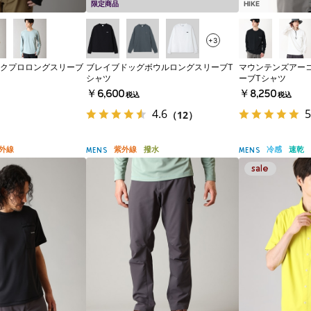
限定商品
HIKE
+3
クプロロングスリーブ
ブレイブドッグボウルロングスリーブT
マウンテンズアー
シャツ
ーブTシャツ
￥6,600
￥8,250
税込
税込
4.6
5
（12）
外線
紫外線
撥水
冷感
速乾
MENS
MENS