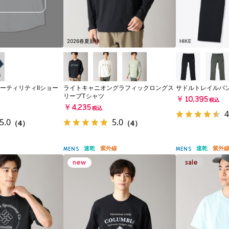
2026春夏新作
HIKE
ーティリティIIショー
ライトキャニオングラフィックロングス
サドルトレイルパ
リーブTシャツ
￥10,395
税込
￥4,235
税込
4
5.0
5.0
（4）
（4）
速乾
紫外線
速乾
紫外
MENS
MENS