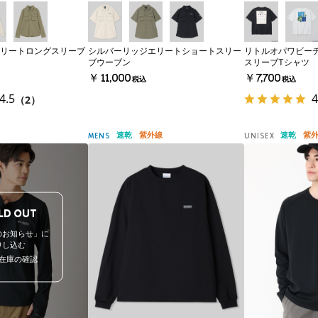
リートロングスリーブ
シルバーリッジエリートショートスリー
リトルオパワビー
ブウーブン
スリーブTシャツ
￥11,000
￥7,700
税込
税込
4.5
4
（2）
速乾
紫外線
速乾
紫
MENS
UNISEX
LD OUT
のお知らせ」に
申し込む
在庫の確認