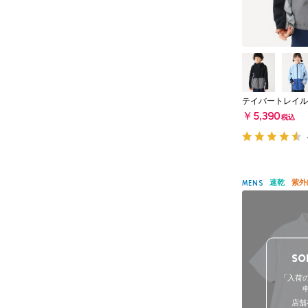
テイバートレイル
￥5,390
税込
速乾
紫外
MENS
SO
「入荷
店舗