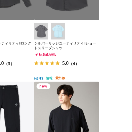
ティリティIIロング
シルバーリッジユーティリティIIショー
トスリーブシャツ
￥6,160
税込
.0
5.0
（3）
（4）
水
速乾
紫外線
MENS