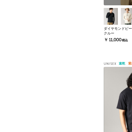
ダイヤモンドピー
クルー
￥11,000
税込
速乾
紫
UNISEX