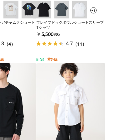
+3
チガチャムクショート
ブレイブドッグボウルショートスリーブ
Tシャツ
￥5,500
税込
.8
4.7
（4）
（11）
外線
紫外線
KIDS